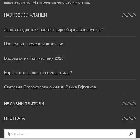
више верујемо туђим речима него својим очима.
НАЈНОВИЈИ ЧЛАНЦИ
Зашто студентски протест није обојена револуција?
Последња времена и покајање
Видовдан на Газиместану 2026
Европо стара, зар ти немаш стида?
Светлана Скороходова о књизи Ранка Гојковића
НЕДАВНИ ТВИТОВИ
ПРЕТРАГА