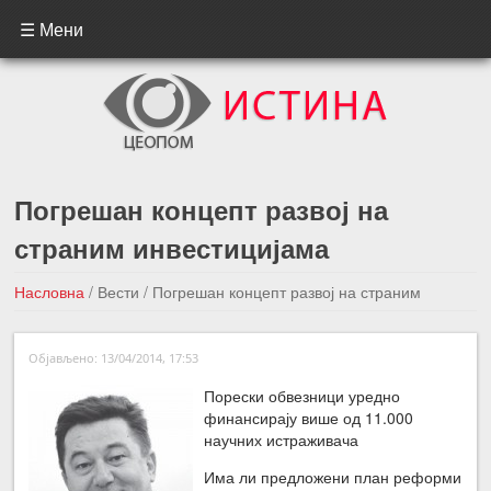
☰ Мени
Погрешан концепт развој на
страним инвестицијама
Насловна
/
Вести
/
Погрешан концепт развој на страним
инвестицијама
Објављено: 13/04/2014, 17:53
←Претходна вест
Следећа вест →
Порески обвезници уредно
финансирају више од 11.000
научних истраживача
Има ли предложени план реформи