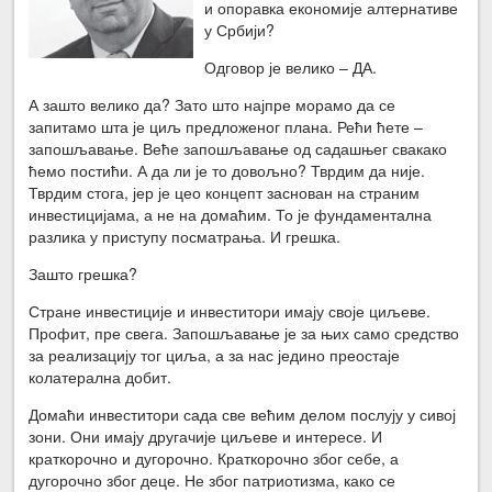
и опоравка економије алтернативе
у Србији?
Одговор је велико – ДА.
А зашто велико да? Зато што најпре морамо да се
запитамо шта је циљ предложеног плана. Рећи ћете –
запошљавање. Веће запошљавање од садашњег свакако
ћемо постићи. А да ли је то довољно? Тврдим да није.
Тврдим стога, јер је цео концепт заснован на страним
инвестицијама, а не на домаћим. То је фундаментална
разлика у приступу посматрања. И грешка.
Зашто грешка?
Стране инвестиције и инвеститори имају своје циљеве.
Профит, пре свега. Запошљавање је за њих само средство
за реализацију тог циља, а за нас једино преостаје
колатерална добит.
Домаћи инвеститори сада све већим делом послују у сивој
зони. Они имају другачије циљеве и интересе. И
краткорочно и дугорочно. Краткорочно због себе, а
дугорочно због деце. Не због патриотизма, како се