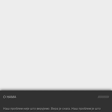
О НАМА
Наш проблем није што верујемо. Вера је снага. Наш проблем је што