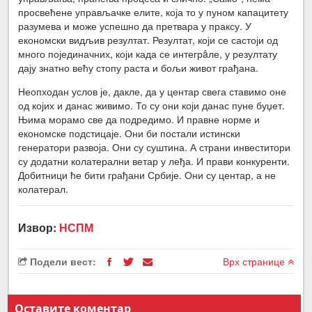
просвећене управљачке елите, која то у пуном капацитету
разумева и може успешно да претвара у праксу. У
економски видљив резултат. Резултат, који се састоји од
много појединачних, који када се интегрâле, у резултату
дају знатно већу стопу раста и бољи живот грађана.
Неопходан услов је, дакле, да у центар свега ставимо оне
од којих и данас живимо. То су они који данас пуне буџет.
Њима морамо све да подредимо. И правне норме и
економске подстицаје. Они би постали истински
генератори развоја. Они су суштина. А страни инвеститори
су додатни колатерални ветар у леђа. И прави конкуренти.
Добитници ће бити грађани Србије. Они су центар, а не
колатерал.
Извор:
НСПМ
Подели вест:
Врх странице
Оставите коментар