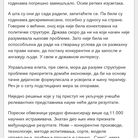
годинама погрешно замишљало. Осим ретких изузетака.
А шта су они до сада радили, запитаћете се. Па били су
годинама дискриминисани, посебно у односу на стране.
Говорим о већини, оној која није била конектована на
политичке структуре. Држава скоро да ни на који начин није
разумевала њихове проблеме. Зато није била ни
оспособљена да ради на стварању услова да се размахну
на прави начин, да постану конкурентни и да запосле и
ангажују људе. У свом и државном интересу.
Управљачка елита, пре свега, мора да разуме структурне
проблеме приоритета домаће економије, да би на основу
тачне дијагнозе формулисала и усвојила и њену терапију.
Реч је о сету подстицајних мера за опоравак.
Ниједно решење које у тај приступ не укључује учешће
релевантних представника науке неће дати резултате.
Порески обвезници уредно финансирају више од 11.000
научних истраживача. Знатан део њих има признате
међународне резултате. Нове – конкурентне производе,
технологије, методе испитивања, сорте, моделе
управљања, праћења процеса и слично. „Само”, нема