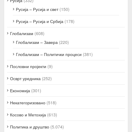
Русија
(332)
Русија – Русија и свет
(150)
Русија – Русија и Србија
(178)
Глобализам
(608)
Глобализам – Завера
(220)
Глобализам – Политички процеси
(381)
Пословни пројекти
(9)
Осврт уредника
(252)
Економија
(301)
Некатегоризовано
(518)
Косово и Метохија
(613)
Политика и друштво
(5.074)