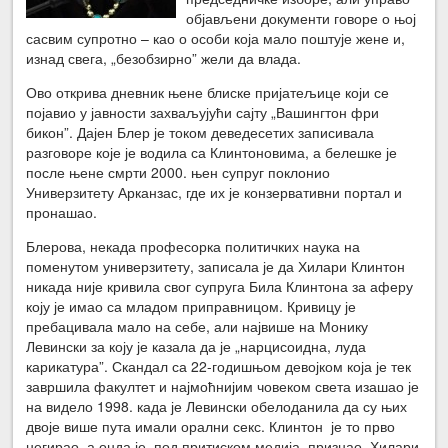
објављени документи говоре о њој
сасвим супротно – као о особи која мало поштује жене и,
изнад свега, „безобзирно” жели да влада.
Ово открива дневник њене блиске пријатељице који се
појавио у јавности захваљујући сајту „Вашингтон фри
бикон”. Дајен Блер је током деведесетих записивала
разговоре које је водила са Клинтоновима, а белешке је
после њене смрти 2000. њен супруг поклонио
Универзитету Арканзас, где их је конзервативни портал и
пронашао.
Блерова, некада професорка политичких наука на
поменутом универзитету, записала је да Хилари Клинтон
никада није кривила свог супруга Била Клинтона за аферу
коју је имао са младом приправницом. Кривицу је
пребацивала мало на себе, али највише на Монику
Левински за коју је казала да је „нарцисоидна, луда
карикатура”. Скандал са 22-годишњом девојком која је тек
завршила факултет и најмоћнијим човеком света изашао је
на видело 1998. када је Левински обелоданила да су њих
двоје више пута имали орални секс. Клинтон је то прво
негирао, а онда је, под притиском медија, признао. Хилари