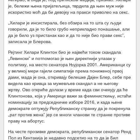
је, бележи њена пријатељица, тврдила да њен муж није
искористио моћ да би девојку на пракси приволео на секс.
„Хилари је инсистирала, без обзира на то шта су људи
говорили, да је то било грубо неприкладно понашање, али
да је било уз пристанак као и да то није био прави секс”,
записала је Блерова.
Рејтинг Хилари Клинтон био је највећи током скандала
„Левински” и потпомогао је њен директнији улазак у
политику, на место сенатора Њујорка 2001. Американци су
у великој мери гајили симпатије према пониженој првој
дами, мада је она, откривају белешке Дајен Блер, себе пре
видела као кривца за мужевљев скандал а не његову
жртву. Ово откриће долази у време када сви очекују да ће
Клинтонова, која у Америци важи за феминисткињу, истаћи
номинацију за председничке изборе 2016, и када њене
демократе оптужују Републиканску странку да је покренула
„рат против жена” јер се многи чланови те странке противе
праву на абортус.
На честе прозивке демократа, републикански сенатор Ренд
Пол из Кентакија је недавно подсетио на то да је Бил