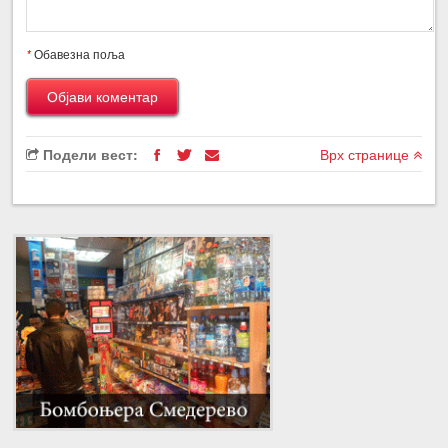
*
Обавезна поља
Подели вест:
Врх странице