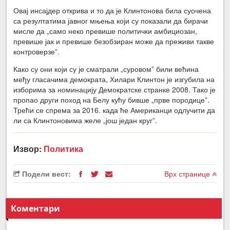
Овај инсајдер открива и то да је Клинтонова била суочена
са резултатима јавног мњења који су показали да бирачи
мисле да „само неко превише политички амбициозан,
превише јак и превише безобзиран може да преживи такве
контроверзе”.
Како су они који су је сматрали „суровом” били већина
међу гласачима демократа, Хилари Клинтон је изгубила на
изборима за номинацију Демократске странке 2008. Тако је
пропао други поход на Белу кућу бивше „прве породице”.
Трећи се спрема за 2016. када ће Американци одлучити да
ли са Клинтоновима желе „још један круг”.
Извор:
Политика
Подели вест:
Врх странице
Коментари