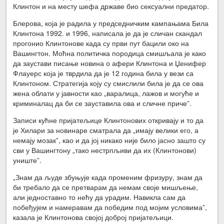
Клинтон и на месту шефа државе био сексуални предатор.
Блерова, која је радила у председничким кампањама Била
Клинтона 1992. и 1996, написала је да је сличан скандал
прогонио Клинтонове када су први пут бацили око на
Вашингтон. Моћна политичка породица смишљала је како
да заустави писање новина о афери Клинтона и Џенифер
Флауерс која је тврдила да је 12 година била у вези са
Клинтоном. Стратегија коју су смислили била је да се ова
жена облати у јавности као „варалица, лажов и могуће и
криминалац да би се зауставила ова и сличне приче”.
Записи кућне пријатељице Клинтонових откривају и то да
је Хилари за новинаре сматрала да „имају велики его, а
немају мозак”, као и да јој никако није било јасно зашто су
сви у Вашингтону „тако нестрпљиви да их (Клинтонови)
униште”.
„Знам да људе збуњује када променим фризуру, знам да
би требало да се претварам да немам своје мишљење,
али једноставно то нећу да урадим. Навикла сам да
побеђујем и намеравам да победим под мојим условима”,
казала је Клинтонова својој доброј пријатељици.