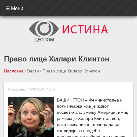
☰ Мени
Право лице Хилари Клинтон
Насловна
/
Вести
/
Право лице Хилари Клинтон
←Претходна вест
Следећа вест →
Објављено: 15/02/2014, 12:07
ВАШИНГТОН – Феминисткиња и
политичарка која је живот
посветила служењу Америци, имиџ
је којим је Хилари Клинтон већ,
иако незванично, почела да се
кандидује за следеће
председничке изборе, али управо