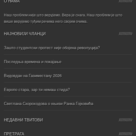
О НАМА
Наш проблем није што верујемо. Вера је снага. Наш проблем је што
више верујемо туђим речима него својим очима.
НАЈНОВИЈИ ЧЛАНЦИ
Зашто студентски протест није обојена револуција?
Последња времена и покајање
Видовдан на Газиместану 2026
Европо стара, зар ти немаш стида?
Светлана Скороходова о књизи Ранка Гојковића
НЕДАВНИ ТВИТОВИ
ПРЕТРАГА