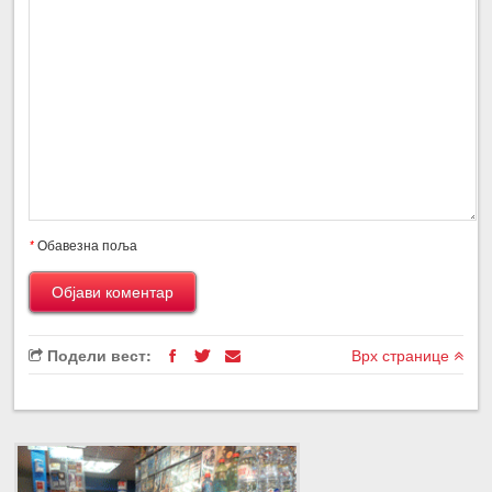
*
Обавезна поља
Подели вест:
Врх странице