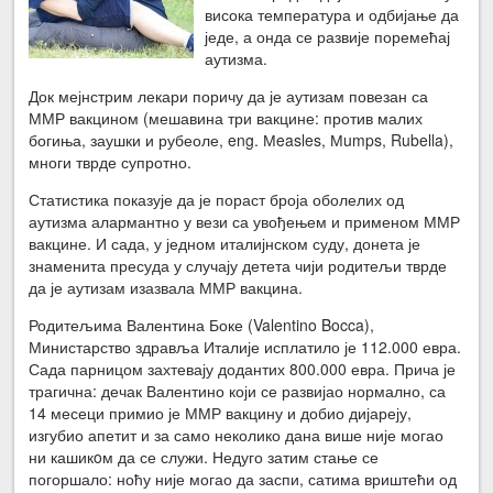
висока температура и одбијање да
једе, а онда се развије поремећај
аутизма.
Док мејнстрим лекари поричу да је аутизам повезан са
ММР вакцином (мешавина три вакцине: против малих
богиња, заушки и рубеоле, eng. Мeasles, Мumps, Rubella),
многи тврде супротно.
Статистика показује да је пораст броја оболелих од
аутизма алармантно у вези са увођењем и применом ММР
вакцине. И сада, у једном италијнском суду, донета је
знаменита пресуда у случају детета чији родитељи тврде
да је аутизам изазвала ММР вакцина.
Родитељима Валентина Боке (Valentino Bocca),
Министарство здравља Италије исплатило је 112.000 евра.
Сада парницом захтевају додантих 800.000 евра. Прича је
трагична: дечак Валентино који се развијао нормално, са
14 месеци примио је ММР вакцину и добио дијареју,
изгубио апетит и за само неколико дана више није могао
ни кашикoм да се служи. Недуго затим стање се
погоршало: ноћу није могао да заспи, сатима вриштећи од