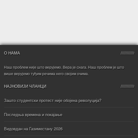
О НАМА
Наш проблем није што верујемо. Вера је снага. Наш проблем је што
више верујемо туђим речима него својим очима.
НАЈНОВИЈИ ЧЛАНЦИ
Зашто студентски протест није обојена револуција?
Последња времена и покајање
Видовдан на Газиместану 2026