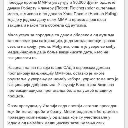
пресуде против ММР-а укључују и 90.000 фунти одштете
дечаку Роберту Флечеру (Robert Fletcher) због оштећења
мозга, и милион и по долара Хани Полинг (Hannah Poling)
која је у једном дану осим ММР-а примила још шест
вакцина и након тога оболела од аутизма.
Мала утеха за породице са децом оболелом од аутизма
као последицом вакцинације, је да можда постоји зрачак
светла на крају тунела. Међутим, опште је уверење међу
медицинарима да је боље вакцинисати дете, него не
вакцинисати га.
Насилан начин на који владе САД и европских држава
пропагирају вакцинацију ММР-ом, оставио је многе
родитеље у уверењу да немају избора, упркос томе што је
вакцинација добровољна. У случају Валентина Боке ова
про-вакцинацијска пропаганда била на уштрб владиног
процеса.
Овом пресудом, у Италији сада постоји легални преседан
који би могао пробити брану. Многи родитељи ће тражити
праведну компензацију од влада које су учествовале у
једном од највећих медицинских заташкавања свих