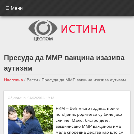
☰ Мени
Пресуда да ММР вакцина изазива
аутизам
Насловна
/
Вести
/
Пресуда да ММР вакцина изазива аутизам
←Претходна вест
Следећа вест →
Објављено: 04/02/2014, 19:18
РИМ – Већ много година, приче
погођених родитеља су биле јако
сличне. Мало, бистро дете,
вакцинисано ММР вакцином има
мала споредна дејства као што су