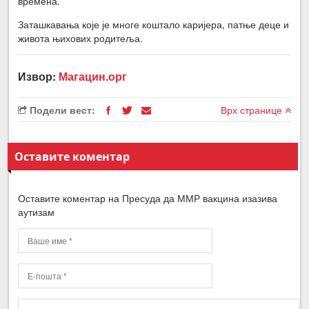
времена.
Заташкавања које је многе коштало каријера, патње деце и
живота њихових родитеља.
Извор:
Магацин.орг
Подели вест:
Врх странице
Оставите коментар
Оставите коментар на Пресуда да ММР вакцина изазива
аутизам