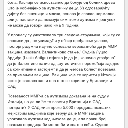
бола. Касније се испоставило да болује од болних црева
што је уобичајено за аутистичну децу. Уз одговарајућу
дијету без пшенице и млека, поново је спавао нормално
али је наставио да показује симптоме аутизма и још увек
не може да говори иако има 9 година.
У процесу су учествовала три сведока-стручњака, који су се
сложили да ,,не узимајући у обзир пређашње услове,
постоји разумна научно основана вероватноћа да је ММР
вакцина изазвала Валентиново стање.” Судија Луцио
Ардиђо (Lucio Ardigo) изјавио је да је ,,коначно утврђено”
да је Валентино патио од ,,аутистичног поремећаја заједно
са когнитивним застојем” и да је његова болест повезана
са примањем вакцине. Вакцина која се користи у Италији
истог је састава као и она што се користи у Британији и
САД.
Повезаност ММР-а са аутизмом доказана је на суду у
Италији, но да ли ће то власти у Британији и САД
негирати? У САД живи преко 5.000 породица познатих
мејнстрим медијима које верују да је ММР вакцина
уроковала аутизам код њихове деце, али прави број
оваквих породица би могао бити знатно већи. Судске