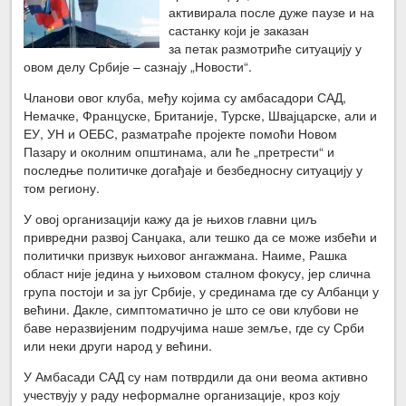
активирала после дуже паузе и на
састанку који је заказан
за
петак размотриће ситуацију у
овом делу Србије – сазнају „Новости“.
Чланови овог клуба, међу којима су амбасадори САД,
Немачке, Француске, Британије, Турске, Швајцарске, али и
ЕУ, УН и ОЕБС, разматраће пројекте помоћи Новом
Пазару и околним општинама, али ће „претрести“ и
последње политичке догађаје и безбедносну ситуацију у
том региону.
У овој организацији кажу да је њихов главни циљ
привредни развој Санџака, али тешко да се може избећи и
политички призвук њиховог ангажмана. Наиме, Рашка
област није једина у њиховом сталном фокусу, јер слична
група постоји и за југ Србије, у срединама где су Албанци у
већини. Дакле, симптоматично је што се ови клубови не
баве неразвијеним подручјима наше земље, где су Срби
или неки други народ у већини.
У Амбасади САД су нам потврдили да они веома активно
учествују у раду неформалне организације, кроз коју