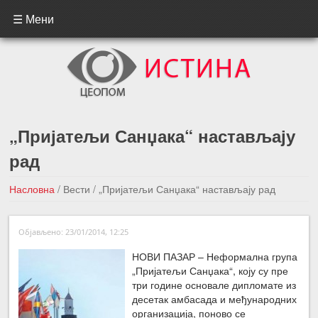
☰ Мени
„Пријатељи Санџака“ настављају
рад
Насловна
/
Вести
/
„Пријатељи Санџака“ настављају рад
←Претходна вест
Следећа вест →
Објављено: 23/01/2014, 12:25
НОВИ ПАЗАР – Неформална група
„Пријатељи Санџака“, коју су пре
три године основале дипломате из
десетак амбасада и међународних
организација, поново се