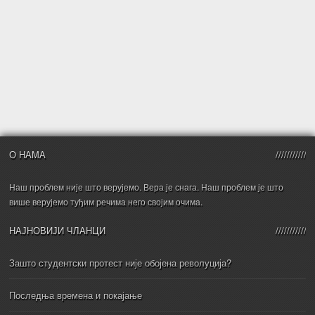
О НАМА
Наш проблем није што верујемо. Вера је снага. Наш проблем је што
више верујемо туђим речима него својим очима.
НАЈНОВИЈИ ЧЛАНЦИ
Зашто студентски протест није обојена револуција?
Последња времена и покајање