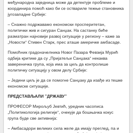
међународна заједница може да детектује проблеме и
координира помоћ како би се оствариле тежње становника
југозападне Србије:
– Снажно подржавамо економски просперитетан,
политички жив и сигуран Санџак. На састанку биће
разматран најновији развој ситуације у региону – каже за
„Новости“ Стивен Старк, прес аташе америчке амбасаде.
Помоћник градоначелника Новог Пазара Февзија Мурић
одбија критике да су „Пријатељи Санџака“ некаква
завереничка група, која има за циљ да контролише
политичку ситуацију у овом делу Србије:
– Једини циљ је да се помогне Санџаку да изађе из тешке
економске ситуације.
ПРЕДСТАВЉАЛИ “ДРЖАВУ“
ПРОФЕСОР Мирољуб Јевтић, уредник часописа
„Политикологија религије“, очекује да бошњачка кокус
група буде све активнија:
– Амбасадори великих сила желе да имају преглед, па и