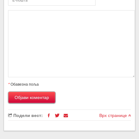
*
Обавезна поља
Подели вест:
Врх странице