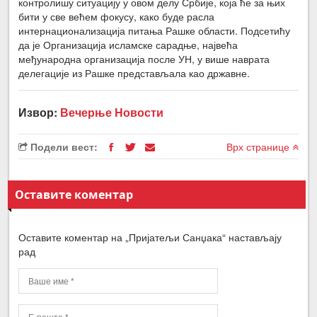
контролишу ситуацију у овом делу Србије, која ће за њих
бити у све већем фокусу, како буде расла
интернационализација питања Рашке области. Подсетићу
да је Организација исламске сарадње, највећа
међународна организација после УН, у више наврата
делегације из Рашке представљала као државне.
Извор:
Вечерње Новости
Подели вест:
Врх странице
Оставите коментар
Оставите коментар на „Пријатељи Санџака“ настављају
рад