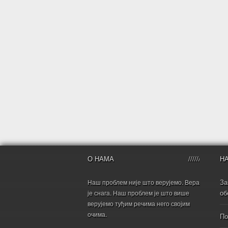
О НАМА
Н
За
Наш проблем није што верујемо. Вера
об
је снага. Наш проблем је што више
верујемо туђим речима него својим
очима.
По