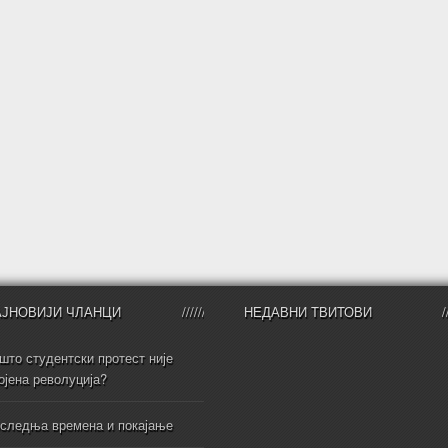
АЈНОВИЈИ ЧЛАНЦИ
НЕДАВНИ ТВИТОВИ
што студентски протест није
ојена револуција?
следња времена и покајање