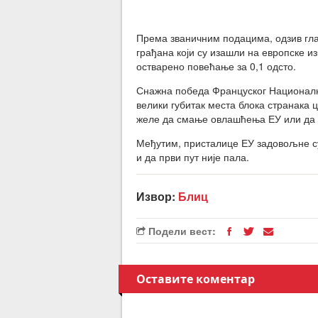
Према званичним подацима, одзив гласа
грађана који су изашли на европске из
остварено повећање за 0,1 одсто.
Снажна победа Француског Националн
велики губитак места блока странака 
желе да смање овлашћења ЕУ или да 
Међутим, присталице ЕУ задовољне су 
и да први пут није пала.
Извор:
Блиц
Подели вест:
Оставите коментар