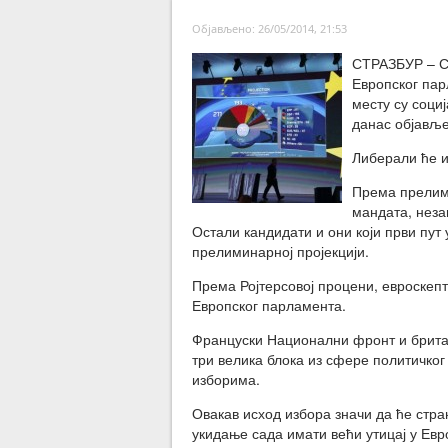
Објављено: 26/05/2014, 21:53
СТРАЗБУР – Ст
Европског пар
месту су соци
данас објавље
Либерали ће и
Према прелим
мандата, неза
Остали кандидати и они који први пут
прелиминарној пројекцији.
Према Ројтерсовој процени, евроскеп
Европског парламента.
Француски Национални фронт и британ
три велика блока из сфере политичко
изборима.
Овакав исход избора значи да ће стр
укидање сада имати већи утицај у Ев