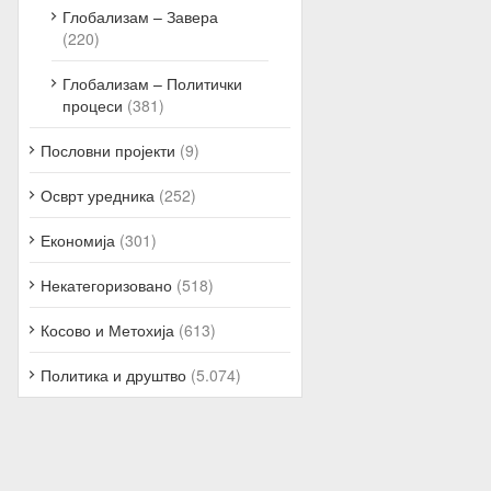
Глобализам – Завера
(220)
Глобализам – Политички
процеси
(381)
Пословни пројекти
(9)
Осврт уредника
(252)
Економија
(301)
Некатегоризовано
(518)
Косово и Метохија
(613)
Политика и друштво
(5.074)