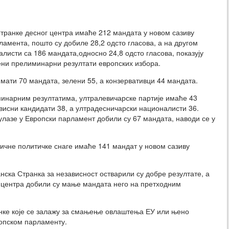
ранке десног центра имаће 212 мандата у новом сазиву
ламента, пошто су добиле 28,2 одсто гласова, а на другом
јалисти са 186 мандата,односно 24,8 одсто гласова, показују
ни прелиминарни резултати европских избора.
мати 70 мандата, зелени 55, а конзервативци 44 мандата.
инарним резултатима, ултралевичарске партије имаће 43
висни кандидати 38, а ултрадесничарски националисти 36.
 улазе у Европски парламент добили су 67 мандата, наводи се у
тичне политичке снаге имаће 141 мандат у новом сазиву
ска Странка за независност остварили су добре резултате, а
г центра добили су мање мандата него на претходним
анке које се залажу за смањење овлаштења ЕУ или њено
ропском парламенту.