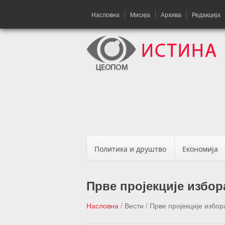
Насловна
Мисија
Архива
Редакција
Политика и друштво
Економија
Прве пројекције избор
Насловна
/
Вести
/
Прве пројекције избор