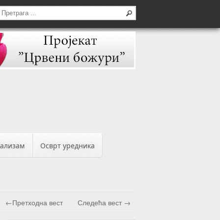
бализам
Осврт уредника
←Претходна вест
Следећа вест →