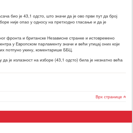
ча био је 43,1 одсто, што значи да је ово први пут да број
боре није опао у односу на претходно гласање и да је
ог фронта и британске Независне странке и истовремено
центра у Европском парламенту значи и већи утицај оних који
их потпуно укину, коментарише ББЦ.
да је излазност на изборе (43,1 одсто) била је незнатно већа
Врх странице