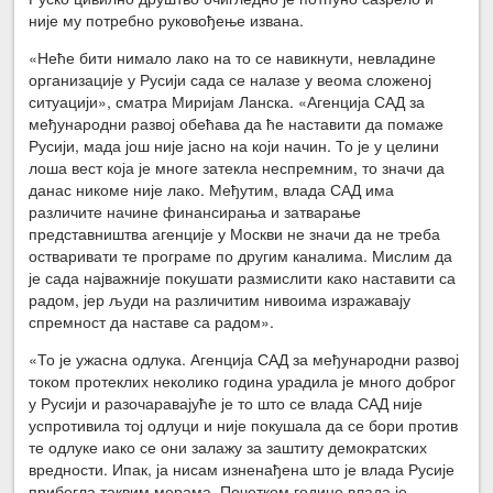
није му потребно руковођење извана.
«Неће бити нимало лако на то се навикнути, невладине
организације у Русији сада се налазе у веома сложеној
ситуацији», сматра Миријам Ланска. «Агенција САД за
међународни развој обећава да ће наставити да помаже
Русији, мада још није јасно на који начин. То је у целини
лоша вест која је многе затекла неспремним, то значи да
данас никоме није лако. Међутим, влада САД има
различите начине финансирања и затварање
представништва агенције у Москви не значи да не треба
остваривати те програме по другим каналима. Мислим да
је сада најважније покушати размислити како наставити са
радом, јер људи на различитим нивоима изражавају
спремност да наставе са радом».
«То је ужасна одлука. Агенција САД за међународни развој
током протеклих неколико година урадила је много доброг
у Русији и разочаравајуће је то што се влада САД није
успротивила тој одлуци и није покушала да се бори против
те одлуке иако се они залажу за заштиту демократских
вредности. Ипак, ја нисам изненађена што је влада Русије
прибегла таквим мерама. Почетком године влада је