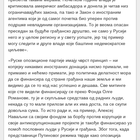
критиковала америчког амбасадора и донела је читав низ
ограничавајућих закона, па тако и Закон о иностраним
агентима који је од самог почетка био уперен против
подршке невладиним организацијама. То је веома опасан
преседан за будуће грађанско друштво, не само у Русији
него и у целом региону и у свету уопште, јер тај пример
могу следити и друге владе које баштине недемократске
циљеве».
«Руске опозиционе партије имају чврст принцип – ни
копјејку никаквих иностраних донација нисмо примали, не
примамо и нећемо примати, јер политичка делатност мора
да се финансира од стране грађана наше земље и ми
видимо да се то код нас успешно и дешава. Све митинге
које сте видели финансирају се преко Фонда Олге
Романове, ту је и скупљање средстава од радних људи,
некада су то мали прилози али их има доста, па се скупи
довољна сума. То исто ради и, на пример, Алексеј
Наваљни са својим фондом за борбу против корупције и
своје антикорупционашке пројекте је такође финансирао уз
помоћ пословних људи у Русији и грађана. Због тога, када
представници Путиновог режима тврде како опозиција