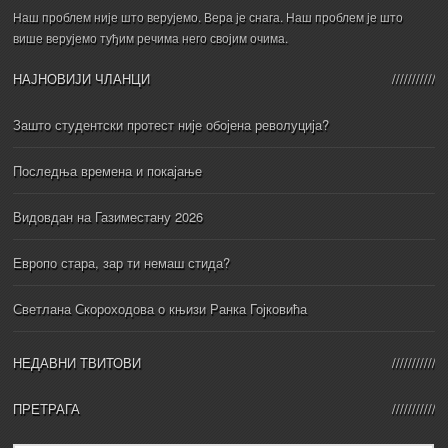
Наш проблем није што верујемо. Вера је снага. Наш проблем је што
више верујемо туђим речима него својим очима.
НАЈНОВИЈИ ЧЛАНЦИ
Зашто студентски протест није обојена револуција?
Последња времена и покајање
Видовдан на Газиместану 2026
Европо стара, зар ти немаш стида?
Светлана Скороходова о књизи Ранка Гојковића
НЕДАВНИ ТВИТОВИ
ПРЕТРАГА