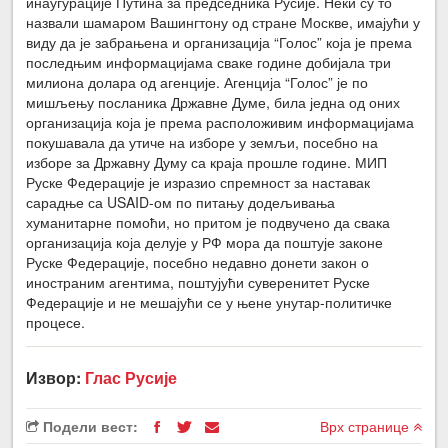
инаугурације Путина за председника Русије. Неки су то
назвали шамаром Вашингтону од стране Москве, имајући у
виду да је забрањена и организација “Голос” која је према
последњим информацијама сваке године добијала три
милиона долара од агенције. Агенција “Голос” је по
мишљењу посланика Државне Думе, била једна од оних
организација која је према расположивим информацијама
покушавала да утиче на изборе у земљи, посебно на
изборе за Државну Думу са краја прошле године. МИП
Руске Федерације је изразио спремност за наставак
сарадње са USAID-ом по питању додељивања
хуманитарне помоћи, но притом је подвучено да свака
организација која делује у РФ мора да поштује законе
Руске Федерације, посебно недавно донети закон о
иностраним агентима, поштујући суверенитет Руске
Федерације и не мешајући се у њене унутар-политичке
процесе.
Извор:
Глас Русије
Подели вест:
Врх странице