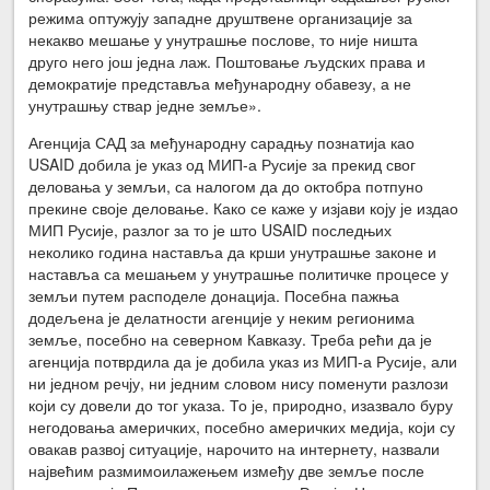
режима оптужују западне друштвене организације за
некакво мешање у унутрашње послове, то није ништа
друго него још једна лаж. Поштовање људских права и
демократије представља међународну обавезу, а не
унутрашњу ствар једне земље».
Агенција САД за међународну сарадњу познатија као
USAID добила је указ од МИП-а Русије за прекид свог
деловања у земљи, са налогом да до октобра потпуно
прекине своје деловање. Како се каже у изјави коју је издао
МИП Русије, разлог за то је што USAID последњих
неколико година наставља да крши унутрашње законе и
наставља са мешањем у унутрашње политичке процесе у
земљи путем расподеле донација. Посебна пажња
додељена је делатности агенције у неким регионима
земље, посебно на северном Кавказу. Треба рећи да је
агенција потврдила да је добила указ из МИП-а Русије, али
ни једном речју, ни једним словом нису поменути разлози
који су довели до тог указа. То је, природно, изазвало буру
негодовања америчких, посебно америчких медија, који су
овакав развој ситуације, нарочито на интернету, назвали
највећим размимоилажењем између две земље после