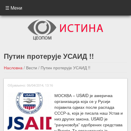
☰ Мени
Путин протерује УСАИД !!
Насловна
/
Вести
/
Путин протерује УСАИД !!
←Претходна вест
Следећа вест →
Објављено: 06/04/2014, 13:16
МОСКВА – USAID је америчка
организација која се у Русији
појавила одмах после распада
СССР-а, која је писала наш Устав и
низ других закона. USAID је
“рачуновођа” одобрених средстава
у Русији. Та организација је