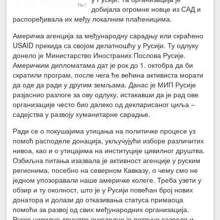
добијала огромне новце из САД и
распоређивала их међу локалним плаћеницима.
Америчка агенција за међународну сарадњу или скраћено
USAID прекида са својом делатношћу у Русији. Ту одлуку
донело је Министарство Иностраних Послова Русије.
Америчким дипломатама дат је рок до 1. октобра да би
скратили програм, после чега ће већина активиста морати
да оде да ради у другим земљама. Данас је МИП Русије
разјаснио разлоге за ову одлуку, истакавши да је рад ове
организације често био далеко од декларисаног циља –
садејства у развоју хуманитарне сарадње.
Ради се о покушајима утицања на политичке процесе уз
помоћ расподеле донација, укључујући изборе различитих
нивоа, као и о утицајима на институције цивилног друштва.
Озбиљна питања изазвала је активност агенције у руским
регионима, посебно на северном Кавказу, о чему смо не
једном упозоравали наше америчке колеге. Треба узети у
обзир и ту околност, што је у Русији повећан број нових
донатора и долази до отказивања статуса примаоца
помоћи за развој од свих међународних организација.
Руско цивилно друштво очигледно је потпуно сазрело и