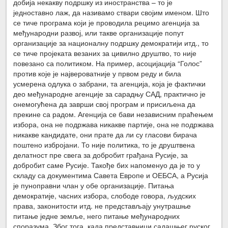
добија некакву подршку из иностранства – то је
једноставно лаж, да називамо ствари својим именом. Што
се тиче програма који је проводила рецимо агенција за
међународни развој, или такве организације попут
организације за националну подршку демократији итд., то
се тиче пројеката везаних за цивилно друштво, то није
повезано са политиком. На пример, асоцијација “Голос”
против које је највероватније у првом реду и била
усмерена одлука о забрани, та агенција, која је фактички
део међународне агенције за сарадњу САД, практично је
онемогућена да заврши свој програм и присиљена да
прекине са радом. Агенција се бави независним праћењем
избора, она не подржава никакве партије, она не подржава
никакве кандидате, они прате да ли су гласови бирача
поштено избројани. То није политика, то је друштвена
делатност пре свега за добробит грађана Русије, за
добробит саме Русије. Такође бих напоменуо да је то у
складу са документима Савета Европе и ОЕБСА, а Русија
је пуноправни члан у обе организације. Питања
демократије, часних избора, слободе говора, људских
права, законитости итд. не представљају унутрашње
питање једне земље, него питање међународних
споразума. Због тога, када представници садашњег руског