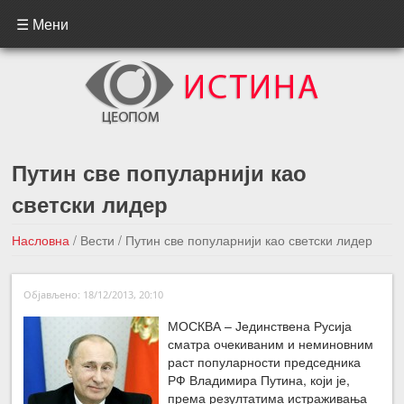
☰ Мени
Путин све популарнији као
светски лидер
Насловна
/
Вести
/
Путин све популарнији као светски лидер
←Претходна вест
Следећа вест →
Објављено: 18/12/2013, 20:10
МОСКВА – Јединствена Русија
сматра очекиваним и неминовним
раст популарности председника
РФ Владимира Путина, који је,
према резултатима истраживања