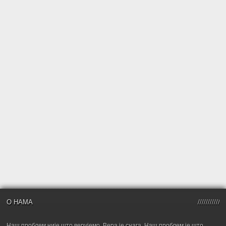
О НАМА
Наш проблем није што верујемо. Вера је снага. Наш проблем је што