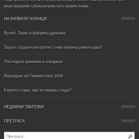
више верујемо туђим речима него својим очима.
НАЈНОВИЈИ ЧЛАНЦИ
Вучић, Ђаво и фабрика дронова
Зашто студентски протест није обојена револуција?
Последња времена и покајање
Видовдан на Газиместану 2026
Европо стара, зар ти немаш стида?
НЕДАВНИ ТВИТОВИ
ПРЕТРАГА