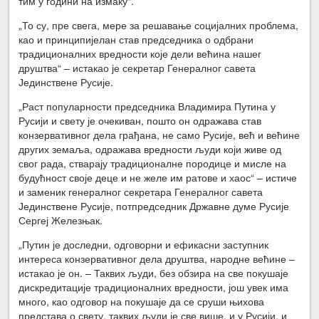
тим у години на измаку“.
„То су, пре свега, мере за решавање социјалних проблема,
као и принципијелан став председника о одбрани
традиционалних вредности које дели већина нашег
друштва“ – истакао је секретар Генералног савета
Јединствене Русије.
„Раст популарности председника Владимира Путина у
Русији и свету је очекиван, пошто он одражава став
конзервативног дела грађана, не само Русије, већ и већине
других земаља, одражава вредности људи који живе од
свог рада, стварају традиционалне породице и мисле на
будућност своје деце и не желе им ратове и хаос“ – истиче
и заменик генералног секретара Генералног савета
Јединствене Русије, потпредседник Државне думе Русије
Сергеј Железњак.
„Путин је доследни, одговорни и ефикасни заступник
интереса конзервативног дела друштва, народне већине –
истакао је он. – Таквих људи, без обзира на све покушаје
дискредитације традиционалних вредности, још увек има
много, као одговор на покушаје да се сруши њихова
представа о свету, таквих људи је све више, и у Русији, и