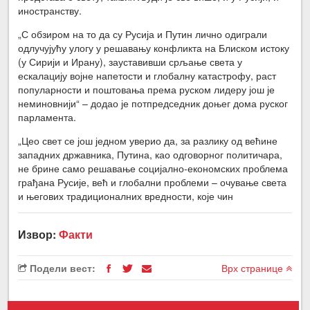
иностранству.
„С обзиром на то да су Русија и Путин лично одиграли
одлучујућу улогу у решавању конфликта на Блиском истоку
(у Сирији и Ирану), зауставивши срљање света у
ескалацију војне напетости и глобалну катастрофу, раст
популарности и поштовања према руском лидеру још је
неминовнији“ – додао је потпредседник доњег дома руског
парламента.
„Цео свет се још једном уверио да, за разлику од већине
западних државника, Путина, као одговорног политичара,
не брине само решавање социјално-економских проблема
грађана Русије, већ и глобални проблеми – очување света
и његових традиционалних вредности, које чин
Извор:
Факти
Подели вест:
Врх странице