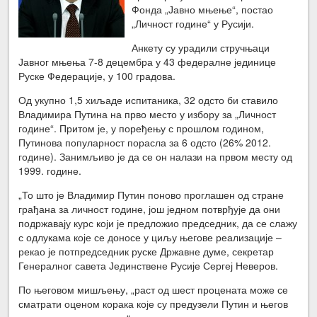
Фонда „Јавно мњење“, постао
„Личност године“ у Русији.
Анкету су урадили стручњаци
Јавног мњења 7-8 децембра у 43 федералне јединице
Руске Федерације, у 100 градова.
Од укупно 1,5 хиљаде испитаника, 32 одсто би ставило
Владимира Путина на прво место у избору за „Личност
године“. Притом је, у поређењу с прошлом годином,
Путинова популарност порасла за 6 одсто (26% 2012.
године). Занимљиво је да се он налази на првом месту од
1999. године.
„То што је Владимир Путин поново проглашен од стране
грађана за личност године, још једном потврђује да они
подржавају курс који је предложио председник, да се слажу
с одлукама које се доносе у циљу његове реализације –
рекао је потпредседник руске Државне думе, секретар
Генералног савета Јединствене Русије Сергеј Неверов.
По његовом мишљењу, „раст од шест процената може се
сматрати оценом корака које су предузели Путин и његов