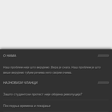
О НАМА
Наш проблем није што верујемо. Вера је снага. Наш проблем је што
више верујемо туђим речима него својим очима.
НАЈНОВИЈИ ЧЛАНЦИ
Зашто студентски протест није обојена револуција?
Последња времена и покајање