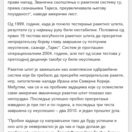
прави напад. Званична саопштења о ракетном систему су,
према сазнањима Тајмса, преувеличавала његову
поузданост“, наводи амерички лист.
Од 1999. године, када је почело тестирање ракетног штита,
резултати су у најмању руку били нестабилни. Половина од
првих 16 тестова могућности ракетног штита да пресретне
непријатељску бојеву главу завршени су потпуним
неуспехом, сазнаје „Тајмс“. Систем је проглашен
операционалним 2004. године, али пет од осам тестова у
претходној деценији такође су били неуспешни.
Ракетни штит је замишљен као комплексни одбрамбени
систем који би требало да пресреће непријатељске ракете,
нпр. хипотетичке нападе Ирана или Северне Кореје.
Међутим, чак се и на пробним задацима које су осмислили
сами амерички званичници ракетни штит показао као
непоуздан. Последње успешно пробно пресретање
изведено је пре пет и по година, а последња три теста
завршена су неуспешно – два 2010. и један прошлог јула.
“Пробни задаци су направљени тако да буду успешни и
оно што је невероватно је да чак и тада долази до
проблема“, изјавио је за „Тајмс“ Филип Којл Трећи, бивши