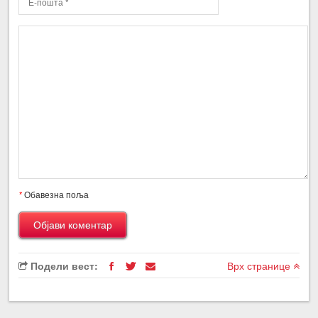
*
Обавезна поља
Подели вест:
Врх странице