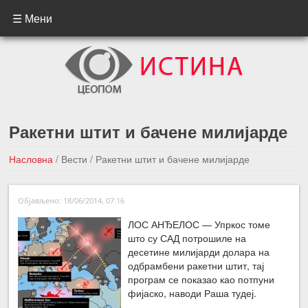
☰ Мени
Ракетни штит и бачене милијарде
Насловна
/
Вести
/
Ракетни штит и бачене милијарде
←Претходна вест
Следећа вест →
Објављено: 18/06/2014, 07:16
ЛОС АНЂЕЛОС — Упркос томе
што су САД потрошиле на
десетине милијарди долара на
одбрамбени ракетни штит, тај
програм се показао као потпуни
фијаско, наводи Раша тудеј.