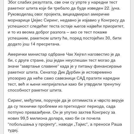
Због слабих резултата, све очи су упрте у наредни тест
ракетног штита који би требало да буде изведен 22. јуна.
Руководилац овог пројекта, вицеадмирал америчке
морнарице Џејмс Сиринг, недавно је изјавио у Конгресу да
успешност следећег теста остаје његов највећи приоритет,
и то из веома доброг разлога – ако се тест покаже
успешним, ракетном штиту ће, поред постојећих 30, бити
додато још 14 пресретача.
Амерички министар одбране Чак Хејгел наговестио је да
би, с друге стране, још један неуспешан тест могао да
значи “завртање славине“ када је у питању финансирање
ракетног штита. Сенатор Дик Дурбин је истовремено
упозорио да неће само савезници САД пратити наредни
тест, већ и њени непријатељи како би утврдили тренутну
способност ракетног штита.
Сиринг, међутим, поручује да је оптимиста и чврсто верује
да су технички проблеми из претходног периода, сада
потпуно превазиђени. Он је упутио захтев Конгресу за
нових 99,5 милиона долара, како би се почела
“побољшања у пројекту“, наводи „Тајмс“, а преноси Раша
тудеј.