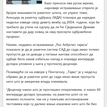
Како преноси ова руска мрежа,
најновије истраживање открило је
бројне мањкавости ракетног штита, но упркос томе,
Агенција за ракетну одбрану (МДА) планира да наредне
недеље изведе своју девету вежбу од 2004. године, која би
требало да утиче на одлуку да ли ће Сједињене Државе
наставити да дају новац за овај прескупи одбрамбени
пројекат.
Наиме, недавно истраживање „Лос Анђелес тајмса“
показало је да је ракетни систем САД до сада имао толико
пропуста да се доводи у питање његова способност да
одбије било какав озбиљан напад и оправда милијарде
долара уложене у њега у протеклој деценији.
Позивајући се на изворе у Пентагону, „Тајмс“ је у недељу
објавио да је ракетни штит до сада имао више пропуста
него што је америчка влада очекивала.
“Деценију након што је проглашен оперативним, и након 40
милијарди долара трошкова, на ракетни штит се не
можемо ослонити, чак ни у пажљиво испланираним
тестовима који су далеко мање изазовни него што би био