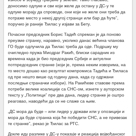
доносимо одлуке и сви који желе да остану у ДС-у те
одлуке морају да спроводе, они који не желе они треба да
потраже место у некој другој странци или бар да ћуте”,
поручио је раније Ђилас у изјави за Бету.
Почасни председник Борис Тадић спреман је да поново
преузме странку, наравно, уколико данас већина чланова
ГО буде одлучила да Ђилас треба да оде. Подршку му
очигледно пружа Миодраг Ракић, блиски сарадник из
времена када је био председник Србије и актуелни
потпредседник странке (који је, према неким изворима, на
то место дошао као резултат компромиса Тадића и Ђиласа
од пре нешто више од годину дана, када су одржани
последњи страначки избори). На Ракићеве ставове према
потреби велике коалиције са СНС-ом, изнете у ауторском
тексту у „Политици” пре два дана, лидер странке је оштро
реаговао, наводећи да се не слаже са њим.
„ДС мора да буде – или лидер у држави или у опозицији и
мора да буде странка која ће победити СНС, а не привезак
те странке”, рекао је Ђилас за РТС.
Докле иду разлике у ДС-у показује и реакција војвођанског