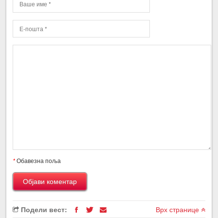
*
Обавезна поља
Подели вест:
Врх странице