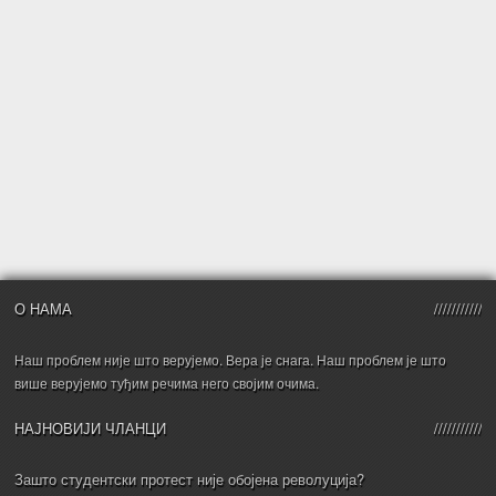
О НАМА
Наш проблем није што верујемо. Вера је снага. Наш проблем је што
више верујемо туђим речима него својим очима.
НАЈНОВИЈИ ЧЛАНЦИ
Зашто студентски протест није обојена револуција?