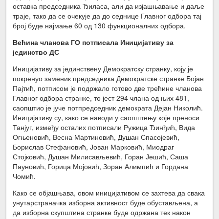
оставка председника Ђиласа, али да изјашњавање и даље
траје, тако да се очекује да до седнице Главног одбора тај
број буде најмање 60 од 130 функционалних одбора.
Већина чланова ГО потписала Иницијативу за
јединство ДС
Иницијативу за јединствену Демократску странку, коју је
покренуо заменик председника Демократске странке Бојан
Пајтић, потписом је подржало готово две трећине чланова
Главног одбора странке, то јест 294 члана од њих 481,
саопштио је јуче потпредседник демократа Дејан Николић.
Иницијативу су, како се наводи у саопштењу које преноси
Танјуг, између осталих потписали Ружица Ђинђић, Вида
Огњеновић, Весна Мартиновић, Душан Спасојевић,
Борислав Стефановић, Јован Марковић, Миодраг
Стојковић, Душан Милисављевић, Горан Јешић, Саша
Пауновић, Горица Мојовић, Зоран Алимпић и Гордана
Чомић.
Како се објашњава, овом иницијативом се захтева да свака
унутарстраначка изборна активност буде обустављена, а
да изборна скупштина странке буде одржана тек након