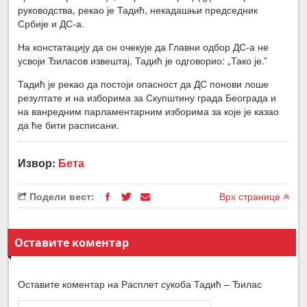
руководства, рекао је Тадић, некадашњи председник
Србије и ДС-а.
На констатацију да он очекује да Главни одбор ДС-а не
усвоји Ђиласов извештај, Тадић је одговорио: „Тако је.”
Тадић је рекао да постоји опасност да ДС понови лоше
резултате и на изборима за Скупштину града Београда и
на ванредним парламентарним изборима за које је казао
да ће бити расписани.
Извор:
Бета
Подели вест:
Врх странице
Оставите коментар
Оставите коментар на Расплет сукоба Тадић – Ђилас