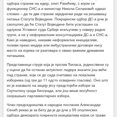
одбора странке на идеју, опет Ракићеву, с којом се
функционер СНС-а и министар Никола Селаковић одмах
сложио – да те две странке заједнички раде на решавању
питања Статута Војводине. Покрајински одбор ДС-а јуче је
саопштио да ће Статут Војводине бити усаглашен са
одлуком Уставног суда Србије искључиво у оквиру радне
групе, а не у неформалним консултацијама ДС-а и СНС-а.
Како је наведено, никакве неформалне иницијативе,
позиви преко медија или међустраначки договори нису
место на којима се разговара о овако важним државним
питањима.
Представници струје која је против Ђиласа, јединствени су
у оцени да ће останак актуелног лидера значити још већи
пад странке, који се до сада очитавао на локалним
изборима (од три до 11 одсто освајаних гласова). Оно што
их је изазвало на акцију јесу предстојећи избори за
Скупштину града Београда, али још више могућност
скорашњих парламентарних избора.
Члан председништва и народни посланик Александар
Сенић рекао је за Бету да је до јуче у 55 општинских
одбора демократа покренута иницијатива којом се тражи