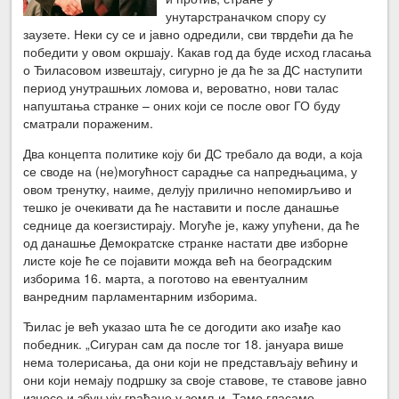
унутарстраначком спору су
заузете. Неки су се и јавно одредили, сви тврдећи да ће
победити у овом окршају. Какав год да буде исход гласања
о Ђиласовом извештају, сигурно је да ће за ДС наступити
период унутрашњих ломова и, вероватно, нови талас
напуштања странке – оних који се после овог ГО буду
сматрали пораженим.
Два концепта политике коју би ДС требало да води, а која
се своде на (не)могућност сарадње са напредњацима, у
овом тренутку, наиме, делују прилично непомирљиво и
тешко је очекивати да ће наставити и после данашње
седнице да коегзистирају. Могуће је, кажу упућени, да ће
од данашње Демократске странке настати две изборне
листе које ће се појавити можда већ на београдским
изборима 16. марта, а поготово на евентуалним
ванредним парламентарним изборима.
Ђилас је већ указао шта ће се догодити ако изађе као
победник. „Сигуран сам да после тог 18. јануара више
нема толерисања, да они који не представљају већину и
они који немају подршку за своје ставове, те ставове јавно
износе и збуњују грађане у земљи. Тамо гласамо,