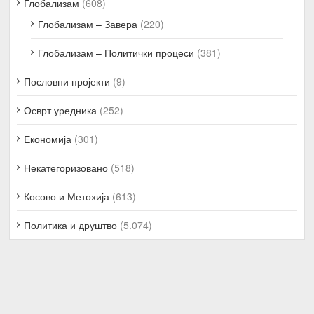
Глобализам
(608)
Глобализам – Завера
(220)
Глобализам – Политички процеси
(381)
Пословни пројекти
(9)
Осврт уредника
(252)
Економија
(301)
Некатегоризовано
(518)
Косово и Метохија
(613)
Политика и друштво
(5.074)