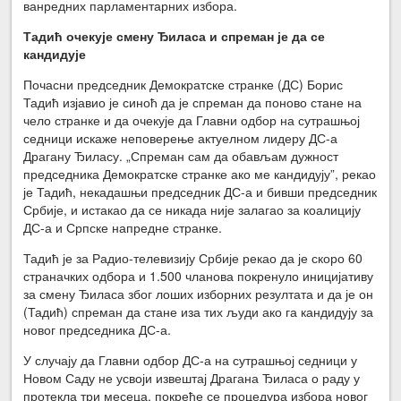
ванредних парламентарних избора.
Тадић очекује смену Ђиласа и спреман је да се
кандидује
Почасни председник Демократске странке (ДС) Борис
Тадић изјавио је синоћ да је спреман да поново стане на
чело странке и да очекује да Главни одбор на сутрашњој
седници искаже неповерење актуелном лидеру ДС-а
Драгану Ђиласу. „Спреман сам да обављам дужност
председника Демократске странке ако ме кандидују”, рекао
је Тадић, некадашњи председник ДС-а и бивши председник
Србије, и истакао да се никада није залагао за коалицију
ДС-а и Српске напредне странке.
Тадић је за Радио-телевизију Србије рекао да је скоро 60
страначких одбора и 1.500 чланова покренуло иницијативу
за смену Ђиласа због лоших изборних резултата и да је он
(Тадић) спреман да стане иза тих људи ако га кандидују за
новог председника ДС-а.
У случају да Главни одбор ДС-а на сутрашњој седници у
Новом Саду не усвоји извештај Драгана Ђиласа о раду у
протекла три месеца, покреће се процедура избора новог