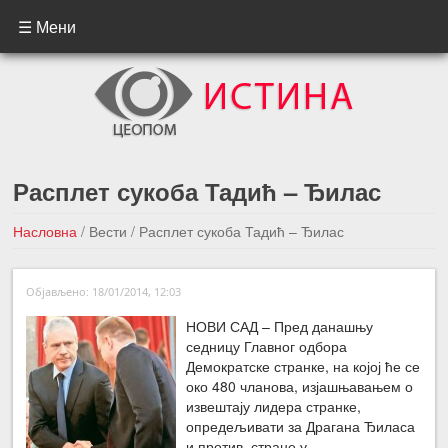
☰ Мени
Расплет сукоба Тадић – Ђилас
Насловна
/
Вести
/
Расплет сукоба Тадић – Ђилас
←Претходна вест
Следећа вест →
Објављено: 18/01/2014, 12:03
НОВИ САД – Пред данашњу
седницу Главног одбора
Демократске странке, на којој ће се
око 480 чланова, изјашњавањем о
извештају лидера странке,
опредељивати за Драгана Ђиласа
и против, стране у