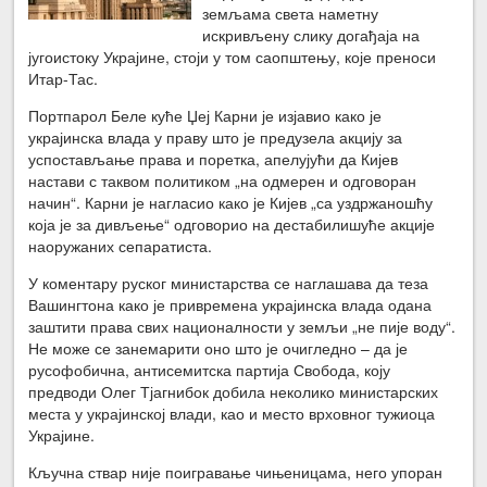
земљама света наметну
искривљену слику догађаја на
југоистоку Украјине, стоји у том саопштењу, које преноси
Итар-Тас.
Портпарол Беле куће Џеј Карни је изјавио како је
украјинска влада у праву што је предузела акцију за
успостављање права и поретка, апелујући да Кијев
настави с таквом политиком „на одмерен и одговоран
начин“. Карни је нагласио како је Кијев „са уздржаношћу
која је за дивљење“ одговорио на дестабилишуће акције
наоружаних сепаратиста.
У коментару руског министарства се наглашава да теза
Вашингтона како је привремена украјинска влада одана
заштити права свих националности у земљи „не пије воду“.
Не може се занемарити оно што је очигледно – да је
русофобична, антисемитска партија Свобода, коју
предводи Олег Тјагнибок добила неколико министарских
места у украјинској влади, као и место врховног тужиоца
Украјине.
Кључна ствар није поигравање чињеницама, него упоран