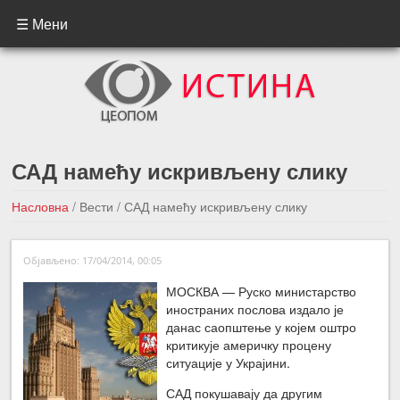
☰ Мени
САД намећу искривљену слику
Насловна
/
Вести
/
САД намећу искривљену слику
←Претходна вест
Следећа вест →
Објављено: 17/04/2014, 00:05
МОСКВА — Руско министарство
иностраних послова издало је
данас саопштење у којем оштро
критикује америчку процену
ситуације у Украјини.
САД покушавају да другим