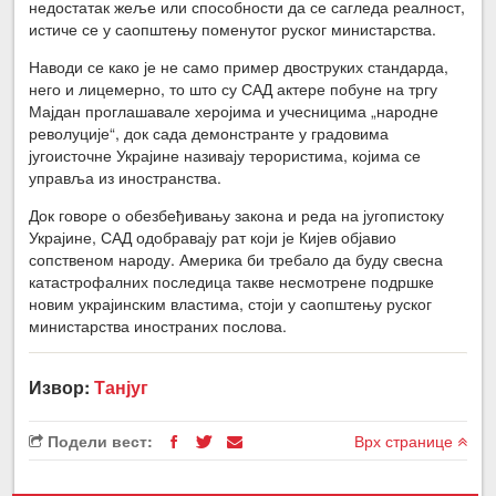
недостатак жеље или способности да се сагледа реалност,
истиче се у саопштењу поменутог руског министарства.
Наводи се како је не само пример двоструких стандарда,
него и лицемерно, то што су САД актере побуне на тргу
Мајдан проглашавале херојима и учесницима „народне
револуције“, док сада демонстранте у градовима
југоисточне Украјине називају терористима, којима се
управља из иностранства.
Док говоре о обезбеђивању закона и реда на југопистоку
Украјине, САД одобравају рат који је Кијев објавио
сопственом народу. Америка би требало да буду свесна
катастрофалних последица такве несмотрене подршке
новим украјинским властима, стоји у саопштењу руског
министарства иностраних послова.
Извор:
Танјуг
Подели вест:
Врх странице