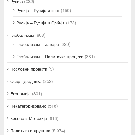
Русија
(332)
Русија – Русија и свет
(150)
Русија – Русија и Србија
(178)
Глобализам
(608)
Глобализам – Завера
(220)
Глобализам – Политички процеси
(381)
Пословни пројекти
(9)
Осврт уредника
(252)
Економија
(301)
Некатегоризовано
(518)
Косово и Метохија
(613)
Политика и друштво
(5.074)