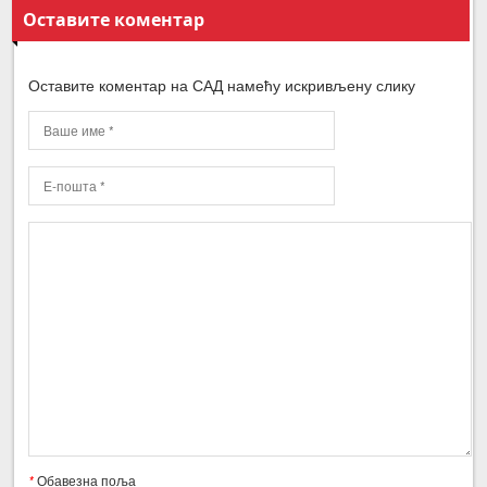
Оставите коментар
Оставите коментар на САД намећу искривљену слику
*
Обавезна поља