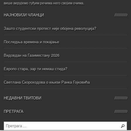
више верујемо туђим речима него својим очима.
НАЈНОВИЈИ ЧЛАНЦИ
Зашто студентски протест није обојена револуција?
Последња времена и покајање
Видовдан на Газиместану 2026
Европо стара, зар ти немаш стида?
Светлана Скороходова о књизи Ранка Гојковића
НЕДАВНИ ТВИТОВИ
ПРЕТРАГА