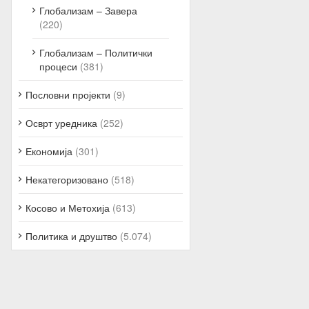
Глобализам – Завера
(220)
Глобализам – Политички
процеси
(381)
Пословни пројекти
(9)
Осврт уредника
(252)
Економија
(301)
Некатегоризовано
(518)
Косово и Метохија
(613)
Политика и друштво
(5.074)