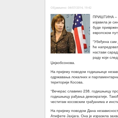
Објављено: 04/07/2014, 19:42
ПРИШТИНА – А
изјавила је с
буде привржен
европском пут
“Убеђена сам 
ће напредоват
настави сарад
раду који след
Џејкобсонова.
На пријему поводом годишњице незави
одржавања локалних и парламентарних 
територији Косова.
“Вечерас славимо 238. годишњицу пр
годишњицу рађања демократије. Такођ
честитам косовским грађанима и инст
На пријему поводом Дана независност
Атифете Јахјага. Она је изразила за