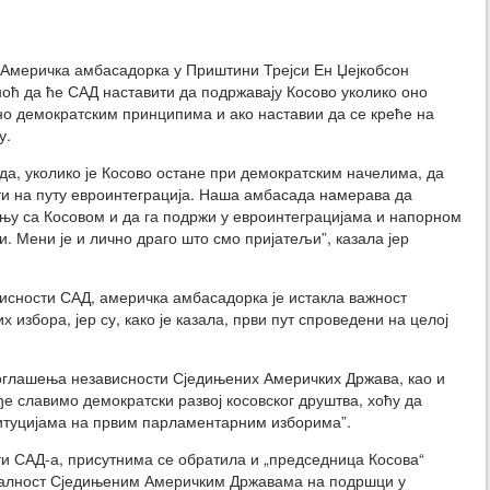
меричка амбасадорка у Приштини Трејси Ен Џејкобсон
иноћ да ће САД наставити да подржавају Косово уколико оно
о демократским принципима и ако наставии да се креће на
у.
да, уколико је Косово остане при демократским начелима, да
и на путу евроинтеграција. Наша амбасада намерава да
њу са Косовом и да га подржи у евроинтеграцијама и напорном
и. Мени је и лично драго што смо пријатељи”, казала јер
сности САД, америчка амбасадорка је истакла важност
избора, јер су, како је казала, први пут спроведени на целој
оглашења независности Сједињених Америчких Држава, као и
е славимо демократски развој косовског друштва, хоћу да
итуцијама на првим парламентарним изборима”.
и САД-а, присутнима се обратила и „председница Косова“
хвалност Сједињеним Америчким Државама на подршци у