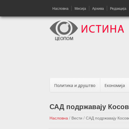
Насловна
Мисија
Архива
Редакција
Политика и друштво
Економија
САД подржавају Косов
Насловна
/
Вести
/
САД подржавају Косов