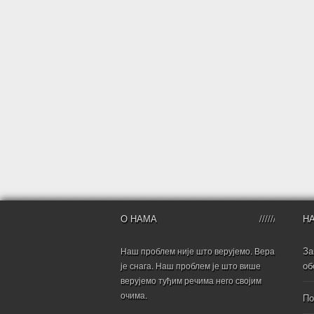
О НАМА
Н
За
Наш проблем није што верујемо. Вера
об
је снага. Наш проблем је што више
верујемо туђим речима него својим
очима.
По