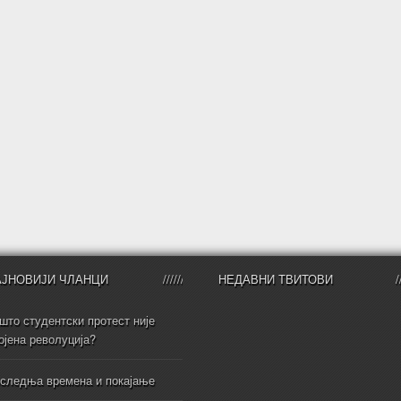
АЈНОВИЈИ ЧЛАНЦИ
НЕДАВНИ ТВИТОВИ
што студентски протест није
ојена револуција?
следња времена и покајање