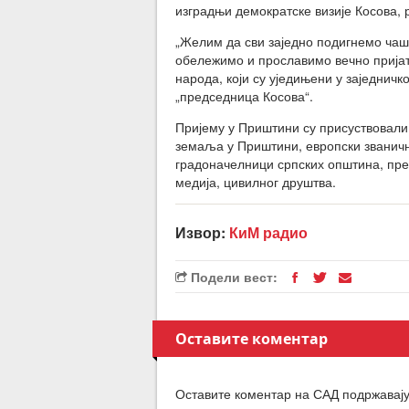
изградњи демократске визије Косова, 
„Желим да сви заједно подигнемо чаш
обележимо и прославимо вечно пријат
народа, који су уједињени у заједничк
„председница Косова“.
Пријему у Приштини су присуствовали
земаља у Приштини, европски званичн
градоначелници српских општина, пре
медија, цивилног друштва.
Извор:
КиМ радио
Подели вест:
Оставите коментар
Оставите коментар на САД подржавају