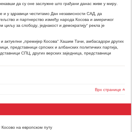
рекавши да су оне заслужне што грађани данас живе у миру.
е и у здравици честитамо Дан независности САД, да
ељство и партнерство између народа Косова и америчког
ом циљу за слободу, једнакост и демократију“ рекла је
 и актуелни „премијер Косова“ Хашим Тачи, амбасадори других
ици, представници српских и албанских политичких партија,
дставници СПЦ, других верских заједница, представници
Врх странице
 Косово на европском путу