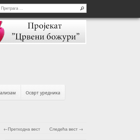
бализам
Осврт уредника
←Претходна вест
Следећа вест →