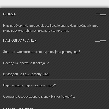
О НАМА
Наш проблем није што верујемо. Вера је снага. Наш проблем је што
више верујемо туђим речима него својим очима.
НАЈНОВИЈИ ЧЛАНЦИ
Зашто студентски протест није обојена револуција?
Последња времена и покајање
Видовдан на Газиместану 2026
Европо стара, зар ти немаш стида?
Светлана Скороходова о књизи Ранка Гојковића