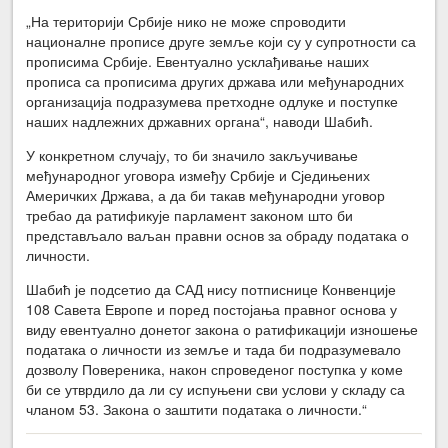
„На територији Србије нико не може спроводити
националне прописе друге земље који су у супротности са
прописима Србије. Евентуално усклађивање наших
прописа са прописима других држава или међународних
организација подразумева претходне одлуке и поступке
наших надлежних државних органа“, наводи Шабић.
У конкретном случају, то би значило закључивање
међународног уговора између Србије и Сједињених
Америчких Држава, а да би такав међународни уговор
требао да ратификује парламент законом што би
представљало ваљан правни основ за обраду података о
личности.
Шабић је подсетио да САД нису потписнице Конвенције
108 Савета Европе и поред постојања правног основа у
виду евентуално донетог закона о ратификацији изношење
података о личности из земље и тада би подразумевало
дозволу Повереника, након спроведеног поступка у коме
би се утврдило да ли су испуњени сви услови у складу са
чланом 53. Закона о заштити података о личности.“