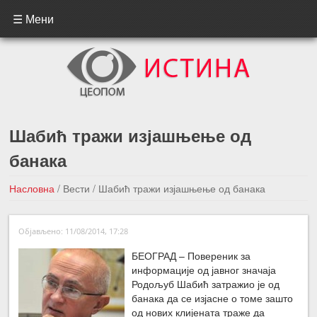
☰ Мени
Шабић тражи изјашњење од
банака
Насловна
/
Вести
/
Шабић тражи изјашњење од банака
←Претходна вест
Следећа вест →
Објављено: 11/08/2014, 17:28
БЕОГРАД – Повереник за
информације од јавног значаја
Родољуб Шабић затражио је од
банака да се изјасне о томе зашто
од нових клијената траже да