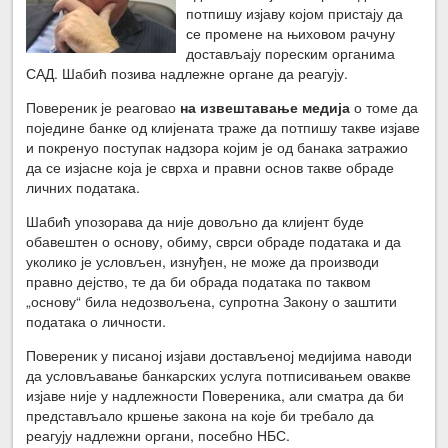
потпишу изјаву којом пристају да
се промене на њиховом рачуну
достављају пореским органима
САД. Шабић позива надлежне органе да реагују.
Повереник је реаговао
на извештавање медија
о томе да
поједине банке од клијената траже да потпишу такве изјаве
и покренуо поступак надзора којим је од банака затражио
да се изјасне која је сврха и правни основ такве обраде
личних података.
Шабић упозорава да није довољно да клијент буде
обавештен о основу, обиму, сврси обраде података и да
уколико је условљен, изнуђен, не може да производи
правно дејство, те да би обрада података по таквом
„основу“ била недозвољена, супротна Закону о заштити
података о личности.
Повереник у писаној изјави достављеној медијима наводи
да условљавање банкарских услуга потписивањем овакве
изјаве није у надлежности Повереника, али сматра да би
представљало кршење закона на које би требало да
реагују надлежни органи, посебно НБС.