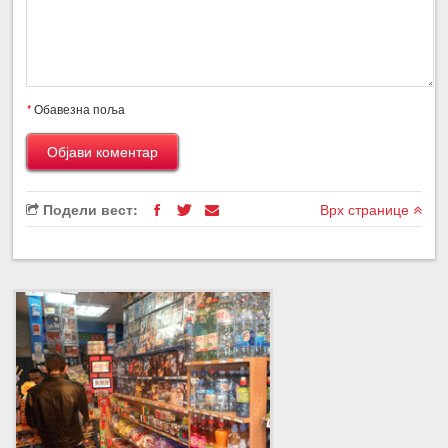
*
Обавезна поља
Подели вест:
Врх странице