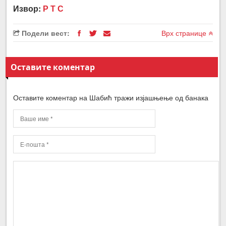
Извор:
Р Т С
Подели вест:
Врх странице
Оставите коментар
Оставите коментар на Шабић тражи изјашњење од банака