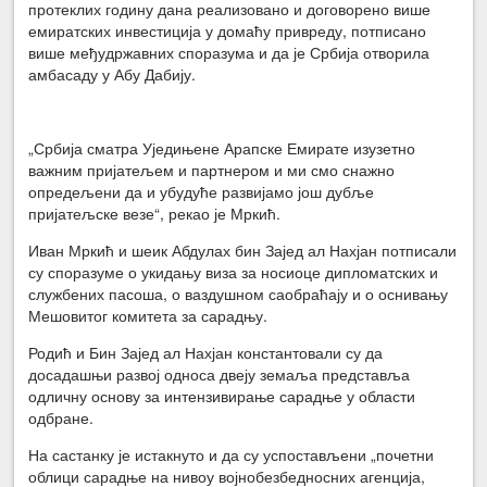
протеклих годину дана реализовано и договорено више
емиратских инвестиција у домаћу привреду, потписано
више међудржавних споразума и да је Србија отворила
амбасаду у Абу Дабију.
„Србија сматра Уједињене Арапске Емирате изузетно
важним пријатељем и партнером и ми смо снажно
опредељени да и убудуће развијамо још дубље
пријатељске везе“, рекао је Мркић.
Иван Мркић и шеик Абдулах бин Зајед ал Нахјан потписали
су споразуме о укидању виза за носиоце дипломатских и
службених пасоша, о ваздушном саобраћају и о оснивању
Мешовитог комитета за сарадњу.
Родић и Бин Зајед ал Нахјан константовали су да
досадашњи развој односа двеју земаља представља
одличну основу за интензивирање сарадње у области
одбране.
На састанку је истакнуто и да су успостављени „почетни
облици сарадње на нивоу војнобезбедносних агенција,