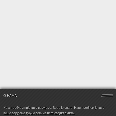
О НАМА
Наш проблем није што верујемо. Вера је снага. Наш проблем је што
више верујемо туђим речима него својим очима.