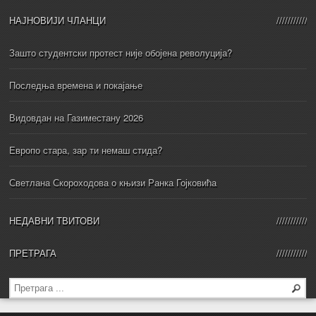
НАЈНОВИЈИ ЧЛАНЦИ
Зашто студентски протест није обојена револуција?
Последња времена и покајање
Видовдан на Газиместану 2026
Европо стара, зар ти немаш стида?
Светлана Скороходова о књизи Ранка Гојковића
НЕДАВНИ ТВИТОВИ
ПРЕТРАГА