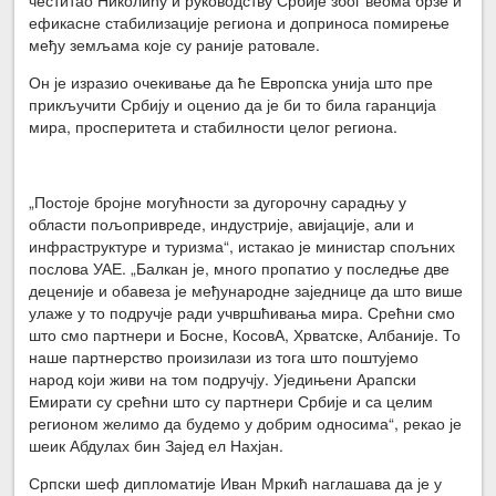
ефикасне стабилизације региона и доприноса помирење
међу земљама које су раније ратовале.
Он је изразио очекивање да ће Европска унија што пре
прикључити Србију и оценио да је би то била гаранција
мира, просперитета и стабилности целог региона.
„Постоје бројне могућности за дугорочну сарадњу у
области пољопривреде, индустрије, авијације, али и
инфраструктуре и туризма“, истакао је министар спољних
послова УАЕ. „Балкан је, много пропатио у последње две
деценије и обавеза је међународне заједнице да што више
улаже у то подручје ради учвршћивања мира. Срећни смо
што смо партнери и Босне, КосовА, Хрватске, Албаније. То
наше партнерство произилази из тога што поштујемо
народ који живи на том подручју. Уједињени Арапски
Емирати су срећни што су партнери Србије и са целим
регионом желимо да будемо у добрим односима“, рекао је
шеик Абдулах бин Зајед ел Нахјан.
Српски шеф дипломатије Иван Мркић наглашава да је у