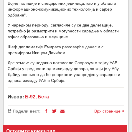
Војне полиције и специјалних јединица, као и у области
информационо-комуникационих технологија и сајбер
одбране“.
У наредном периоду, сагласиле су се две делегације,
потребно је размотрити и могућности сарадње у области
војног образовања и медицине.
Шеф дипломатије Емирата разговарће данас и с
премијером Ивицом Дачићем.
Две земље су недавно потписале Споразум о зајму УАЕ
Србији у вредности од милијарду долара, за који је у Абу
Дабију оцењено да ће допринети унапредјењу сарадње и
односа измедју УАЕ и Србије.
Извор:
Б-92, Бета
Подели вест:
Врх странице
Оставите коментар