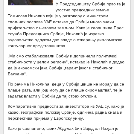
У Председништву Србије прво га је
угостио председник земље
Томислав Николић који је у разговору с министром
спољних послова УАЕ истакао да Србији много значи
пријатељство с његовом земљом. Како је саопштила Прес
служба Председника Србије, Николић је изразио
задовољство одлуком две владе о отварању дипломатско
конзуларног представништва.
„Ми смо стабилизовали Србију и допринели политичкој
стабилности у целом региону“, истакао је Николић и додао
да је економски јака Србија „гарант јаког и стабилног
Балкана“.
По речима Николића, деца у Србији „више не морају да се
плаше рата, али још могу да се плаше сиромаштва“, те је
задатак власти у Србији да тај страх отклони.
Компаративне предности за инвеститоре из УАЕ су, како је
казао, географски положај Србије, одлична радна снага и
перспектива пријема у Европску унију.
Како је саопштено, шеик Абдулах бин Зајед ел Нахјан је
честитао Николићу и руководству Србије због веома брзе и