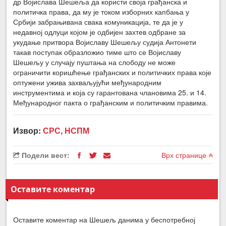
др Војислава Шешеља да користи своја грађанска и
политичка права, да му је током изборних капбања у
Србији забрањивана свака комуникација, те да је у
недавној одлуци којом је одбијен захтев одбране за
укудање притвора Војиславу Шешељу судија Антонети
такав поступак образложио тиме што се Војиславу
Шешељу у случају пуштања на слободу не може
ограничити коришћење грађанских и политичких права које
оптужени ужива захваљујући међународним
инструментима и која су гарантована члановима 25. и 14.
Међународног пакта о грађанским и политичким правима.
Извор:
СРС, НСПМ
Подели вест:
Врх странице
Оставите коментар
Оставите коментар на Шешељ данима у беспотребној