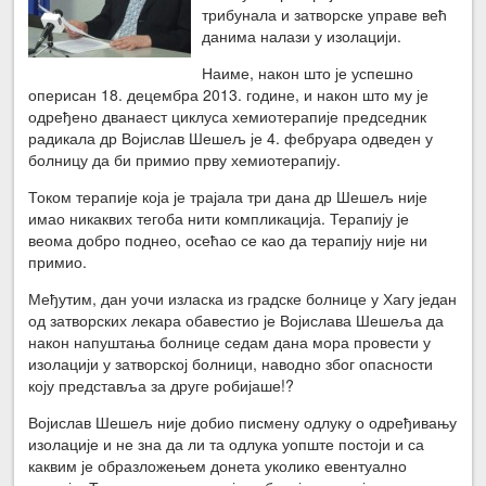
трибунала и затворске управе већ
данима налази у изолацији.
Наиме, након што је успешно
оперисан 18. децембра 2013. године, и након што му је
одређено дванаест циклуса хемиотерапије председник
радикала др Војислав Шешељ је 4. фебруара одведен у
болницу да би примио прву хемиотерапију.
Током терапије која је трајала три дана др Шешељ није
имао никаквих тегоба нити компликација. Терапију је
веома добро поднео, осећао се као да терапију није ни
примио.
Међутим, дан уочи изласка из градске болнице у Хагу један
од затворских лекара обавестио је Војислава Шешеља да
након напуштања болнице седам дана мора провести у
изолацији у затворској болници, наводно због опасности
коју представља за друге робијаше!?
Војислав Шешељ није добио писмену одлуку о одређивању
изолације и не зна да ли та одлука уопште постоји и са
каквим је образложењем донета уколико евентуално