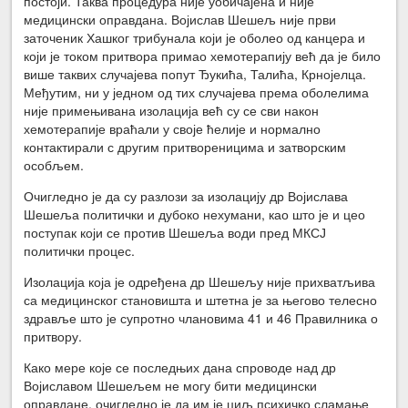
постоји. Таква процедура није уобичајена и није
медицински оправдана. Војислав Шешељ није први
заточеник Хашког трибунала који је оболео од канцера и
који је током притвора примао хемотерапију већ да је било
више таквих случајева попут Ђукића, Талића, Крнојелца.
Међутим, ни у једном од тих случајева према оболелима
није примењивана изолација већ су се сви након
хемотерапије враћали у своје ћелије и нормално
контактирали с другим притвореницима и затворским
особљем.
Очигледно је да су разлози за изолацију др Војислава
Шешеља политички и дубоко нехумани, као што је и цео
поступак који се против Шешеља води пред МКСЈ
политички процес.
Изолација која је одређена др Шешељу није прихватљива
са медицинског становишта и штетна је за његово телесно
здравље што је супротно члановима 41 и 46 Правилника о
притвору.
Како мере које се последњих дана спроводе над др
Војиславом Шешељем не могу бити медицински
оправдане, очигледно је да им је циљ психичко сламање