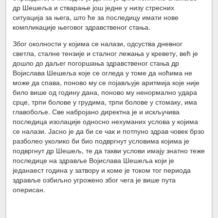
др Шешеља и стварање још једне у низу стресних
ситуација за њега, што ће за последицу имати нове
компликације његовог здравственог стања.
Због околности у којима се налази, одсуства дневног
светла, сталне тензије и сталног лежања у кревету, већ је
дошло до даљег погоршања здравственог стања др
Војислава Шешеља које се огледа у томе да ноћима не
може да спава, поново му се појављује аритмија које није
било више од годину дана, поново му ненормално удара
срце, трпи болове у грудима, трпи болове у стомаку, има
главобоље. Све набројано директна је и искључива
последица изолације односно нехуманих услова у којима
се налази. Јасно је да би се чак и потпуно здрав човек брзо
разболео уколико би био подвргнут условима којима је
подвргнут др Шешељ, те да такви услови имају знатно теже
последице на здравље Војислава Шешеља који је
једанаест година у затвору и коме је током тог периода
здравље озбиљно угрожено због чега је више пута
оперисан.