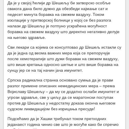
Да је у својој ћелији др Шешељу би затворско особље
свакога дана било дужно да обезбеди најмање сат и
педесет минута боравка на свежем ваздуху. Током
изолације у притворској болници у којој се без разлога
налази др Шешељу је потпуно ускраћена могућност
боравка на свежем ваздуху што директно негативно делује
на његово здравље.
Сви лекари са којима се консултовао др Шешељ истакли су
да је једна од веома важних мера која се препоручује
после хемотерапије што дужи боравак на свежем ваздуху,
што више кретања односно шетње и што више боравка на
сунцу јер се на тај начин јача имунитет.
Српска радикална странка основано сумња да је прави
разлог примене описаних немедицинских мера – према
Војиславу Шешељу – да му се додатно ослаби имунитет и
угрози здравље, све у циљу да се маратонски поступак
против др Шешеља у недостатку доказа оконча његовом
судском ликвидацијом без изрицања пресуде!
Подсећамо да је Хашки трибунал током претходних
једанаест година чинио све што је могуће како би спречио