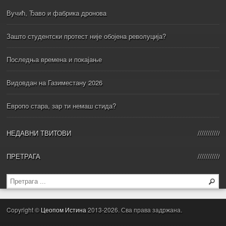
Вучић, Ђаво и фабрика дронова
Зашто студентски протест није обојена револуција?
Последња времена и покајање
Видовдан на Газиместану 2026
Европо стара, зар ти немаш стида?
НЕДАВНИ ТВИТОВИ
ПРЕТРАГА
Copyright ©
Цеопом Истина
2013-2026. Сва права задржана.