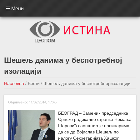
☰ Мени
Шешељ данима у беспотребној
изолацији
Насловна
/
Вести
/
Шешељ данима у беспотребној изолацији
←Претходна вест
Следећа вест →
Објављено: 11/02/2014, 17:45
БЕОГРАД – Заменик председника
Српске радикалне странке Немања
Шаровић саопштио је новинарима
да се др Војислав Шешељ по
налогу Секретаријата Хашког