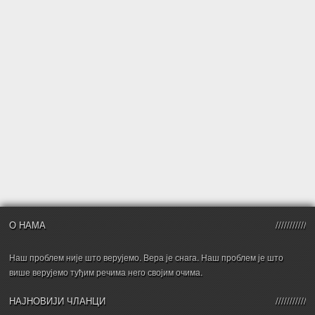
О НАМА
Наш проблем није што верујемо. Вера је снага. Наш проблем је што
више верујемо туђим речима него својим очима.
НАЈНОВИЈИ ЧЛАНЦИ