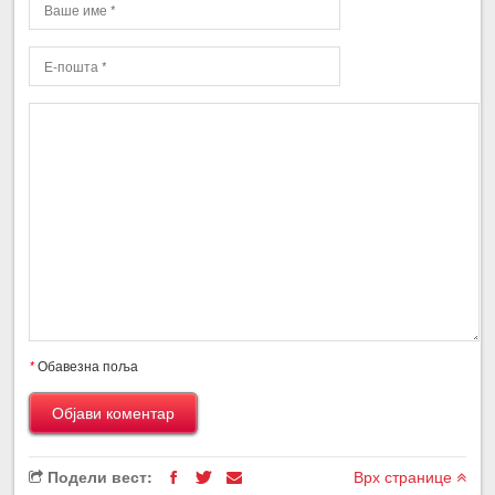
*
Обавезна поља
Подели вест:
Врх странице