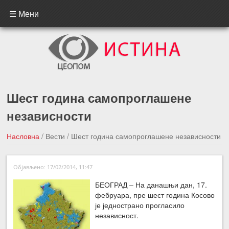
☰ Мени
Шест година самопроглашене
независности
Насловна
/
Вести
/
Шест година самопроглашене независности
←Претходна вест
Следећа вест →
Објављено: 17/02/2014, 11:47
БЕОГРАД – На данашњи дан, 17.
фебруара, пре шест година Косово
је једнострано прогласило
независност.