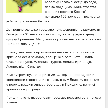
Косовску независност је до сада,
према подацима „Министарства
спољних послова Косова“,
признало 106 земаља – последња
је била Краљевина Лесото.
До прошлогодишње прославе пола деценије независности
било је око 90 земаља које су подржале ту једнострану
одлуку Приштине. Међу њима су и све земље региона, сем
БиХ и 22 чланице ЕУ.
Првог дана, након проглашења независности Косово је
признало осам земаља, први је био Авганистан, затим
САД, Француска, Албанија, Турска, Велика Британија,
Аустралија и Сенегал.
У међувремену, 19. априла 2013. године, београдски и
приштински званичници потписали су у Бриселу споразум
о нормализацији односа Београда и Приштине, на чијој
примени се још ради.
Приштина је четвородневну прославу независности почела
у петак.