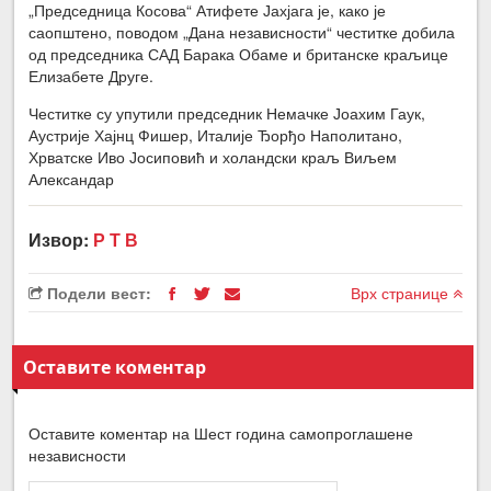
„Председница Косова“ Атифете Јахјага је, како је
саопштено, поводом „Дана независности“ честитке добила
од председника САД Барака Обаме и британске краљице
Елизабете Друге.
Честитке су упутили председник Немачке Јоахим Гаук,
Аустрије Хајнц Фишер, Италије Ђорђо Наполитано,
Хрватске Иво Јосиповић и холандски краљ Виљем
Александар
Извор:
Р Т В
Подели вест:
Врх странице
Оставите коментар
Оставите коментар на Шест година самопроглашене
независности