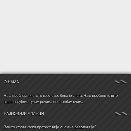
О НАМА
Наш проблем није што верујемо. Вера је снага. Наш проблем је што
више верујемо туђим речима него својим очима.
НАЈНОВИЈИ ЧЛАНЦИ
Зашто студентски протест није обојена револуција?