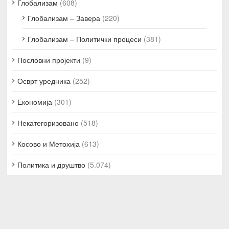
Глобализам
(608)
Глобализам – Завера
(220)
Глобализам – Политички процеси
(381)
Пословни пројекти
(9)
Осврт уредника
(252)
Економија
(301)
Некатегоризовано
(518)
Косово и Метохија
(613)
Политика и друштво
(5.074)