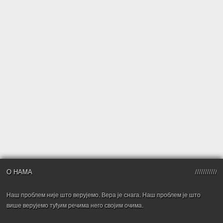
О НАМА
Наш проблем није што верујемо. Вера је снага. Наш проблем је што
више верујемо туђим речима него својим очима.