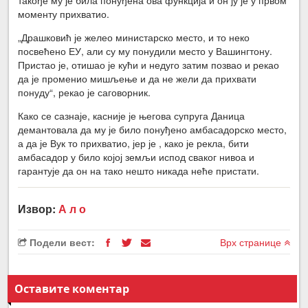
моменту прихватио.
„Драшковић је желео министарско место, и то неко
посвећено ЕУ, али су му понудили место у Вашингтону.
Пристао је, отишао је кући и недуго затим позвао и рекао
да је променио мишљење и да не жели да прихвати
понуду“, рекао је саговорник.
Како се сазнаје, касније је његова супруга Даница
демантовала да му је било понуђено амбасадорско место,
а да је Вук то прихватио, јер је , како је рекла, бити
амбасадор у било којој земљи испод сваког нивоа и
гарантује да он на тако нешто никада неће пристати.
Извор:
А л о
Подели вест:
Врх странице
Оставите коментар