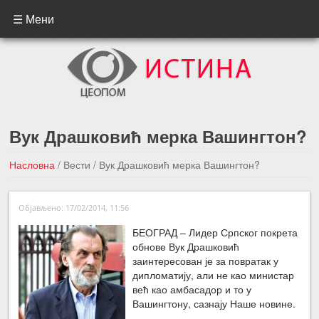
☰ Мени
Вук Драшковић мерка Вашингтон?
Насловна
/
Вести
/
Вук Драшковић мерка Вашингтон?
←Претходна вест
Следећа вест →
Објављено: 17/02/2014, 11:56
БЕОГРАД – Лидер Српског покрета
обнове Вук Драшковић
заинтересован је за повратак у
дипломатију, али не као министар
већ као амбасадор и то у
Вашингтону, сазнају Наше новине.