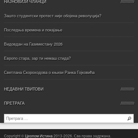
НАЈНОВИЈИ ЧЛАНЦИ
Зашто студентски протест није обојена револуција?
Последња времена и покајање
Видовдан на Газиместану 2026
Европо стара, зар ти немаш стида?
Светлана Скороходова о књизи Ранка Гојковића
НЕДАВНИ ТВИТОВИ
ПРЕТРАГА
Copyright ©
Цеопом Истина
2013-2026. Сва права задржана.