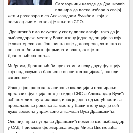
Саговорници наводе да Драшковић
планира да после избора о својој
жељи разговара и са Александром Вучићем, који је
носилац листе на којој је и његов СПО.
„Драшковић има искуства у свету дипломатије, тако да је
амбасадорско место у Вашингтону једна од опција за коју
је заинтересован. Још ништа није договорено, зато што се
не зна ко ће и како формирати власт, али је то
Драшковићева жеља.
Међутим, Драшковић би прихватио и неку другу функцију
која подразумева бављење евроинтеграцијама“, наводи
саговорник.
Иако је још рано за планирање коалиција и планирање
државних функција, што је лидер СНС-а Александар Вучић
већ неколико пута истакао, ипак је једна од могућности за
проналажење решења за место у Вашингтону које је већ
дуже времена упражњено ангажман Вука Драшковића.
Ово није први пут да се Драшковић помиње као амбасадор
у САД. Приликом формирања владе Мирка Цветковића
такође му је била понуђена ова функција и он ју је у првом