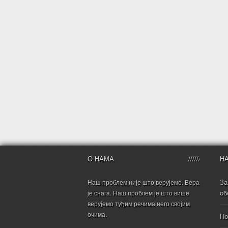
О НАМА
Н
За
Наш проблем није што верујемо. Вера
об
је снага. Наш проблем је што више
верујемо туђим речима него својим
очима.
По