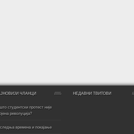
АЈНОВИЈИ ЧЛАНЦИ
НЕДАВНИ ТВИТОВИ
што студентски протест није
ојена револуција?
следња времена и покајање