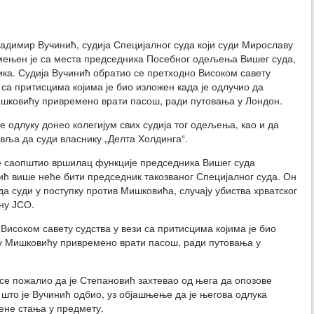
димир Вучинић, судија Специјалног суда који суди Мирославу
мењен је са места председника Посебног одељења Вишег суда,
ика. Судија Вучинић обратио се претходно Високом савету
 са притисцима којима је био изложен када је одлучио да
шковићу привремено врати пасош, ради путовања у Лондон.
је одлуку донео колегијум свих судија тог одељења, као и да
вља да суди власнику „Делта Холдинга“.
е саопштио вршилац функције председника Вишег суда
ић више неће бити председник такозваног Специјалног суда. Он
 да суди у поступку против Мишковића, случају убиства хрватског
ну ЈСО.
Високом савету судства у вези са притисцима којима је био
у Мишковићу привремено врати пасош, ради путовања у
е пожалио да је Степановић захтевао од њега да опозове
што је Вучинић одбио, уз објашњење да је његова одлука
цене стања у предмету.