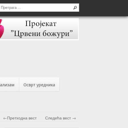
бализам
Осврт уредника
←Претходна вест
Следећа вест →