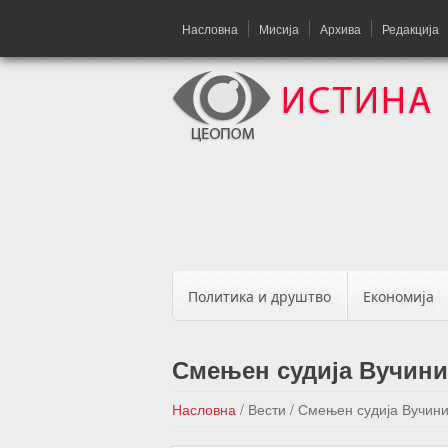
Насловна
Мисија
Архива
Редакција
Политика и друштво
Економија
Смењен судија Вучин
Насловна
/
Вести
/
Смењен судија Вучин