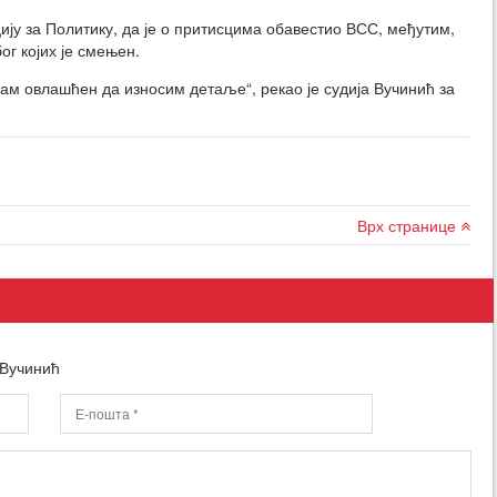
ју за Политику, да је о притисцима обавестио ВСС, међутим,
ог којих је смењен.
исам овлашћен да износим детаље“, рекао је судија Вучинић за
Врх странице
 Вучинић