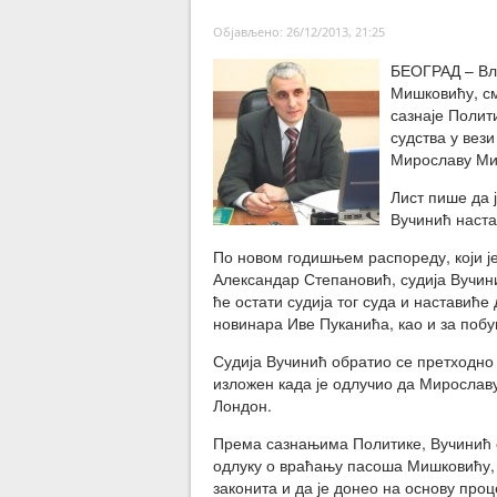
Објављено: 26/12/2013, 21:25
БЕОГРАД – Вла
Мишковићу, с
сазнаје Полит
судства у вези
Мирославу Ми
Лист пише да 
Вучинић наста
По новом годишњем распореду, који ј
Александар Степановић, судија Вучин
ће остати судија тог суда и наставиће
новинара Иве Пуканића, као и за побу
Судија Вучинић обратио се претходно 
изложен када је одлучио да Мирослав
Лондон.
Према сазнањима Политике, Вучинић с
одлуку о враћању пасоша Мишковићу, 
законита и да је донео на основу про