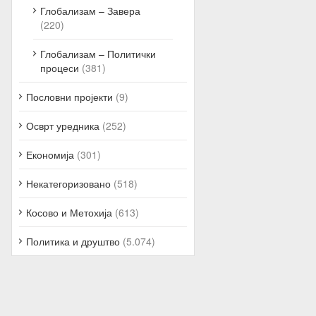
Глобализам – Завера
(220)
Глобализам – Политички
процеси
(381)
Пословни пројекти
(9)
Осврт уредника
(252)
Економија
(301)
Некатегоризовано
(518)
Косово и Метохија
(613)
Политика и друштво
(5.074)