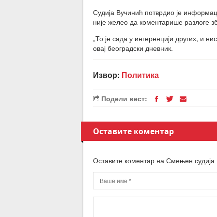
Судија Вучинић потврдио је информаци
није желео да коментарише разлоге зб
„То је сада у ингеренцији других, и н
овај београдски дневник.
Извор:
Политика
Подели вест:
Оставите коментар
Оставите коментар на Смењен судија