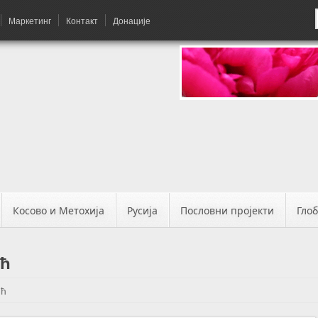
Маркетинг
Контакт
Донације
Косово и Метохија
Русија
Пословни пројекти
Гло
ић
ић