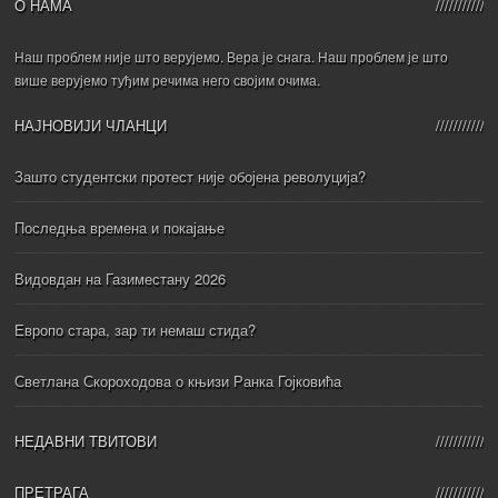
О НАМА
Наш проблем није што верујемо. Вера је снага. Наш проблем је што
више верујемо туђим речима него својим очима.
НАЈНОВИЈИ ЧЛАНЦИ
Зашто студентски протест није обојена револуција?
Последња времена и покајање
Видовдан на Газиместану 2026
Европо стара, зар ти немаш стида?
Светлана Скороходова о књизи Ранка Гојковића
НЕДАВНИ ТВИТОВИ
ПРЕТРАГА