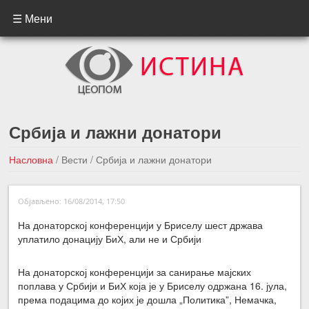
☰ Мени
Србија и лажни донатори
Насловна
/
Вести
/
Србија и лажни донатори
←Претходна вест
Следећа вест →
Објављено: 16/08/2014, 17:50
На донаторској конференцији у Бриселу шест држава
уплатило донацију БиХ, али не и Србији
На донаторској конференцији за санирање мајских
поплава у Србији и БиХ која је у Бриселу одржана 16. јула,
према подацима до којих је дошла „Политика”, Немачка,