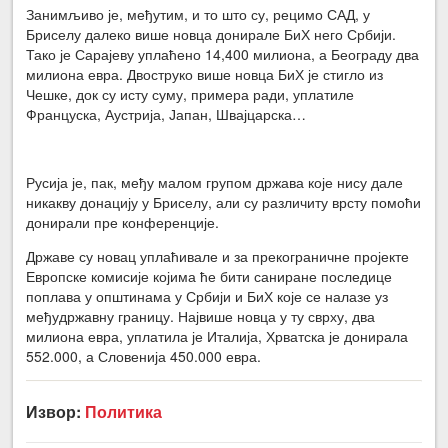
Занимљиво је, међутим, и то што су, рецимо САД, у
Бриселу далеко више новца донирале БиХ него Србији.
Тако је Сарајеву уплаћено 14,400 милиона, а Београду два
милиона евра. Двоструко више новца БиХ је стигло из
Чешке, док су исту суму, примера ради, уплатиле
Француска, Аустрија, Јапан, Швајцарска…
Русија је, пак, међу малом групом држава које нису дале
никакву донацију у Бриселу, али су различиту врсту помоћи
донирали пре конференције.
Државе су новац уплаћивале и за прекограничне пројекте
Европске комисије којима ће бити саниране последице
поплава у општинама у Србији и БиХ које се налазе уз
међудржавну границу. Највише новца у ту сврху, два
милиона евра, уплатила је Италија, Хрватска је донирала
552.000, а Словенија 450.000 евра.
Извор:
Политика