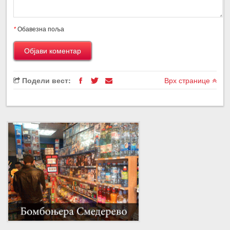
*
Обавезна поља
Подели вест:
Врх странице