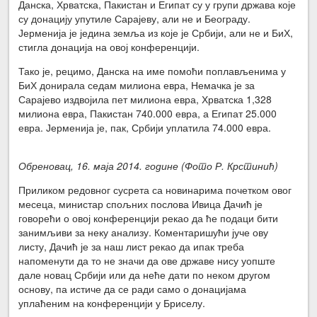
Данска, Хрватска, Пакистан и Египат су у групи држава које
су донацију упутиле Сарајеву, али не и Београду.
Јерменија је једина земља из које је Србији, али не и БиХ,
стигла донација на овој конференцији.
Тако је, рецимо, Данска на име помоћи поплављенима у
БиХ донирала седам милиона евра, Немачка је за
Сарајево издвојила пет милиона евра, Хрватска 1,328
милиона евра, Пакистан 740.000 евра, а Египат 25.000
евра. Јерменија је, пак, Србији уплатила 74.000 евра.
Обреновац, 16. маја 2014. године (Фото Р. Крстинић)
Приликом редовног сусрета са новинарима почетком овог
месеца, министар спољних послова Ивица Дачић је
говорећи о овој конференцији рекао да ће подаци бити
занимљиви за неку анализу. Коментаришући јуче ову
листу, Дачић је за наш лист рекао да ипак треба
напоменути да то не значи да ове државе нису уопште
дале новац Србији или да неће дати по неком другом
основу, па истиче да се ради само о донацијама
уплаћеним на конференцији у Бриселу.