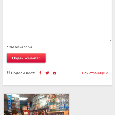
*
Обавезна поља
Подели вест:
Врх странице