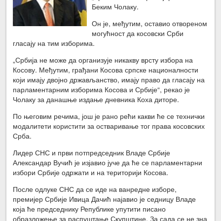
Беким Чолаку.
Он је, међутим, оставио отвореном
могућност да косовски Срби
гласају на тим изборима.
„Србија не може да организује никакву врсту избора на
Косову. Међутим, грађани Косова српске националности
који имају двојно држављанство, имају право да гласају на
парламентарним изборима Косова и Србије“, рекао је
Чолаку за данашње издање дневника Коха диторе.
По његовим речима, још је рано рећи какви ће се технички
модалитети користити за остваривање тог права косовских
Срба.
Лидер СНС и први потпредседник Владе Србије
Александар Вучић је изјавио јуче да ће се парламентарни
избори Србије одржати и на територији Косова.
После одлуке СНС да се иде на ванредне изборе,
премијер Србије Ивица Дачић најавио је седницу Владе
која ће председнику Републике упутити писано
образложење за распуштање Скупштине. За сада се не зна