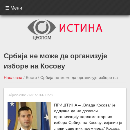
☰ Мени
Србија не може да организује
изборе на Косову
Насловна
/
Вести
/
Србија не може да организује изборе на
Косову
Објављено: 27/01/2014, 12:28
←Претходна вест
Следећа вест →
ПРИШТИНА – „Влада Косова“ је
одлучна да не дозволи
организацију парламентарних
избора Србије на Косову, изјавио је
„први саветник премијера“ Косова