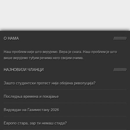
О НАМА
Наш проблем није што верујемо. Вера је снага. Наш проблем је што
више верујемо туђим речима него својим очима.
НАЈНОВИЈИ ЧЛАНЦИ
Зашто студентски протест није обојена револуција?
Последња времена и покајање
Видовдан на Газиместану 2026
Европо стара, зар ти немаш стида?