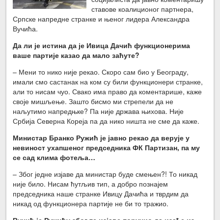
ставове коалиционог партнера,
Српске напредне странке и њеног лидера Александра
Вучића.
Да ли је истина да је Ивица Дачић функционерима
ваше партије казао да мало заћуте?
– Мени то нико није рекао. Скоро сам био у Београду,
имали смо састанак на ком су били функционери странке,
али то нисам чуо. Свако има право да коментарише, каже
своје мишљење. Зашто бисмо ми стрепели да не
наљутимо напредњке? Па није држава њихова. Није
Србија Северна Кореја па да нико ништа не сме да каже.
Министар Бранко Ружић је јавно рекао да верује у
невиност ухапшеног председника ФК Партизан, па му
се сад клима фотеља…
– Због једне изјаве да министар буде смењен?! То никад
није било. Нисам ћутљив тип, а добро познајем
председника наше странке Ивицу Дачића и тврдим да
никад од функционера партије не би то тражио.
Вучић је Ружићу због те изјаве поручио да изађе из