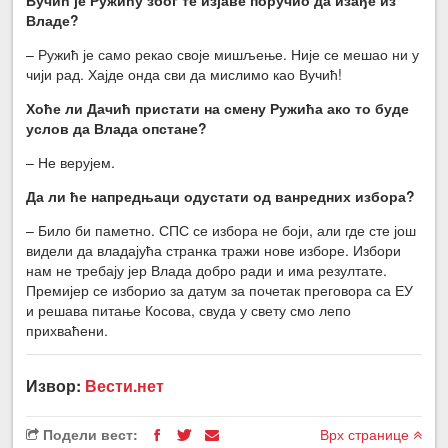
Владе?
– Ружић је само рекао своје мишљење. Није се мешао ни у
чији рад. Хајде онда сви да мислимо као Вучић!
Хоће ли Дачић пристати на смену Ружића ако то буде
услов да Влада опстане?
– Не верујем.
Да ли ће напредњаци одустати од ванредних избора?
– Било би паметно. СПС се избора не боји, али где сте још
видели да владајућа странка тражи нове изборе. Избори
нам не требају јер Влада добро ради и има резултате.
Премијер се изборио за датум за почетак преговора са ЕУ
и решава питање Косова, свуда у свету смо лепо
прихваћени.
Извор:
Вести.нет
Подели вест:
Врх странице