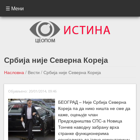
☰ Мени
Србија није Северна Кореја
Насловна
/
Вести
/
Србија није Северна Кореја
←Претходна вест
Следећа вест →
Објављено: 20/01/2014, 09:46
БЕОГРАД – Није Србија Северна
Кореја па да нико ништа не сме да
каже, оцењује члан
Председништва СПС-а Новица
Тончев наводну забрану врха
странке функционерима
социјалиста да јавно коментаришу