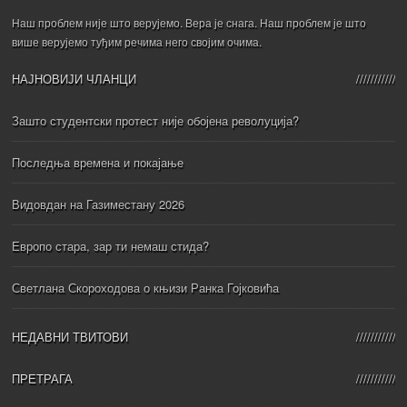
Наш проблем није што верујемо. Вера је снага. Наш проблем је што
више верујемо туђим речима него својим очима.
НАЈНОВИЈИ ЧЛАНЦИ
Зашто студентски протест није обојена револуција?
Последња времена и покајање
Видовдан на Газиместану 2026
Европо стара, зар ти немаш стида?
Светлана Скороходова о књизи Ранка Гојковића
НЕДАВНИ ТВИТОВИ
ПРЕТРАГА