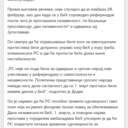
Према његовим речима, није случајно да је изабран 28.
фебруар, као дан када се у БиХ спроводио референдум
после чега је проглашена независност, па Бошњаци
прослављају „дан независности“ и одвајања од
Југославије.
Он сматра да ће појављивање било кога на евентуалним
протестима бити допринос управо оној БиХ у којој треба
елиминисати РС и где ће протести бити доказ њене
нестабилности.
„РС није ни онда била за одвајање и српски народ није
учествовао у референдуму о самосталности и
независности. Политички представници српског народа
никада нису дали сагласност да се 1. март прогласи било
каквим даном у БиХ“, подсетио је Додик.
Он је најавио да ће РС посебно тражити одговорност свих
оних који из јавних фондова троше новац за обележавање
Дана независности БиХ, 1. марта, а поводом најава
прослава у појединим амбасадама БиХ упозорио је да ће
РС покретати питање кривичне одговорности за