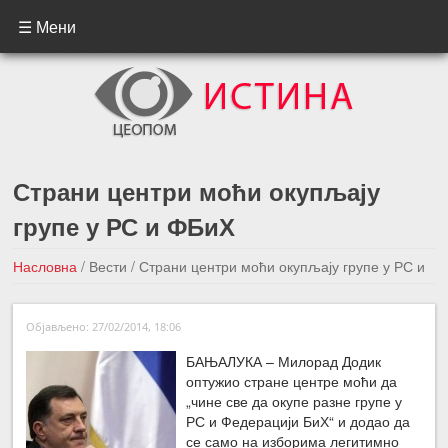
☰ Мени
Страни центри моћи окупљају
групе у РС и ФБиХ
Насловна
/
Вести
/
Страни центри моћи окупљају групе у РС и
ФБиХ
Објављено: 27/02/2014, 18:06
←Претходна вест
Следећа вест →
БАЊАЛУКА – Милорад Додик
оптужио стране центре моћи да
„чине све да окупе разне групе у
РС и Федерацији БиХ“ и додао да
се само на изборима легитимно