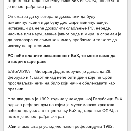
отцепљење тадашње Републике БиХ из СФРЈ, после чега
је почео грађански рат.
Он сматра да су ветерани дозволили да буду
изманипулисани и да буду део шире манипулације,
истакавши да неће дозволити слабљење РС, нереде,
насиље или нарушавање јавног реда и мира, а спреман је
да разговара са свима који имају проблеме и то желе да
искажу на протестима.
РС неће славити независност БиХ, то може само да
отвори старе ране
БАЊАЛУКА – Милорад Додик поручио је данас да 28.
фебруар и 1. март никад неће бити дани које ће Срби
прослављати нити на било који начин обележавати као
празник.
У та два дана је 1992. године у некадашњој Републици БиХ
одржан референдум на којем је муслиманско-хрватска
већина одлучила о отцепљењу БиХ од тадашње СФРЈ, а
потом је почео грађански рат.
„Сви знамо шта је уследило након референдума 1992.