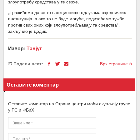
злоупотребу средстава у те сврхе.
„Тражићемо да се то санкционише одлукама заједничких
институција, а ако то не буде могуће, подизаћемо тужбе
против свих оних који злоупотребљавају та средства“,
закључио је Додик.
Извор:
Танјуг
Подели вест:
Врх странице
Оставите коментар
Оставите коментар на Страни центри моћи окупљају групе
у РС и ФБиХ