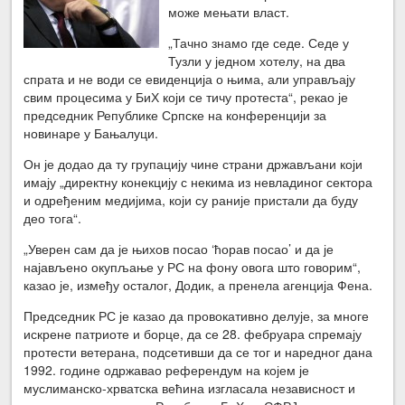
може мењати власт.
„Тачно знамо где седе. Седе у
Тузли у једном хотелу, на два
спрата и не води се евиденција о њима, али управљају
свим процесима у БиХ који се тичу протеста“, рекао је
председник Републике Српске на конференцији за
новинаре у Бањалуци.
Он је додао да ту групацију чине страни држављани који
имају „директну конекцију с некима из невладиног сектора
и одређеним медијима, који су раније пристали да буду
део тога“.
„Уверен сам да је њихов посао ‘ћорав посао’ и да је
најављено окупљање у РС на фону овога што говорим“,
казао је, између осталог, Додик, а пренела агенција Фена.
Председник РС је казао да провокативно делује, за многе
искрене патриоте и борце, да се 28. фебруара спремају
протести ветерана, подсетивши да се тог и наредног дана
1992. године одржавао референдум на којем је
муслиманско-хрватска већина изгласала независност и