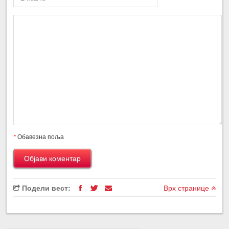
*
Обавезна поља
Подели вест:
Врх странице