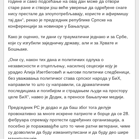
године и само подсећање на овај дан може да отвори
старе ране и створи још веће уверење да одређене снаге
нису престале да злоупотребљавају, користе и афирмишу
тај дан“, рекао је председник републике Српске на
конференцији за новинаре у Бањалуци.
Како је оценио, ти дани су трауматични једнако и за Србе,
који су изгубили заједничку државу, али и за Хрвате и
Бошњаке.
„Они су, након тих дана и политичких одлука о
независности и отцепљењу, насилној сецесији коју је
урадио Алија Изетбеговић и његови политички следбеници,
без уважавања политичког става српског народа у БиХ,
направили то што су направили, са драматичним
последицама и погибијом и страдањем људи на простору
целе БиХ“, навео је Додик, а преносе бањалучки медији.
Председник РС је додао и да баш због тога делује
провокативно за многе искрене патриоте и борце да се 28.
фебруара спремају протести одређених организација, а
посебно је поражавајуће што то чине ратни ветерани, чиме
су дозволили да буду изманипулисани и да буду део шире
манипулације.