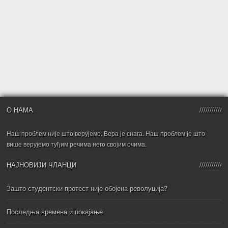
О НАМА
Наш проблем није што верујемо. Вера је снага. Наш проблем је што
више верујемо туђим речима него својим очима.
НАЈНОВИЈИ ЧЛАНЦИ
Зашто студентски протест није обојена револуција?
Последња времена и покајање