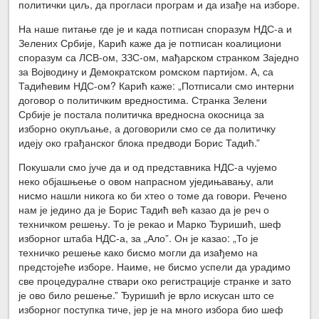
политички циљ, да прогласи програм и да изађе на изборе.
На наше питање где је и када потписан споразум НДС-а и
Зелених Србије, Карић каже да је потписан коалициони
споразум са ЛСВ-ом, ЗЗС-ом, мађарском странком Заједно
за Војводину и Демократском ромском партијом. А, са
Тадићевим НДС-ом? Карић каже: „Потписали смо интерни
договор о политичким вредностима. Странка Зелени
Србије је постала политичка вредносна окосница за
изборно окупљање, а договорили смо се да политичку
идеју око грађанског блока предводи Борис Тадић.”
Покушали смо јуче да и од представника НДС-а чујемо
неко објашњење о овом напрасном уједињавању, али
нисмо нашли никога ко би хтео о томе да говори. Речено
нам је једино да је Борис Тадић већ казао да је реч о
техничком решењу. То је рекао и Марко Ђуришић, шеф
изборног штаба НДС-а, за „Ало”. Он је казао: „То је
техничко решење како бисмо могли да изађемо на
предстојеће изборе. Наиме, не бисмо успели да урадимо
све процедуралне ствари око регистрације странке и зато
је ово било решење.” Ђуришић је врло искусан што се
изборног поступка тиче, јер је на много избора био шеф