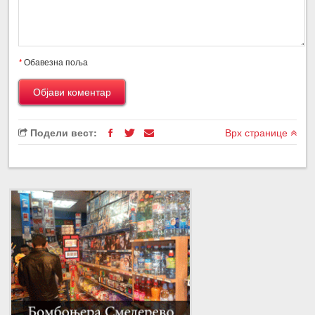
*
Обавезна поља
Подели вест:
Врх странице