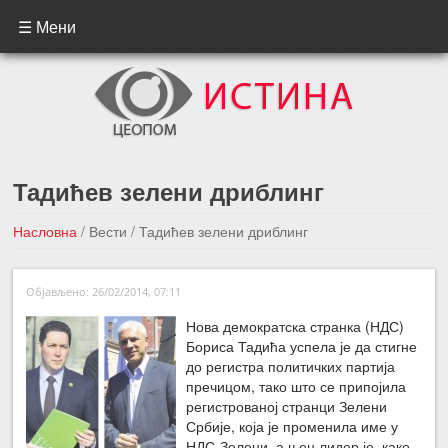
☰ Мени
Тадићев зелени дриблинг
Насловна
/
Вести
/
Тадићев зелени дриблинг
←Претходна вест
Следећа вест →
Објављено: 26/02/2014, 07:11
Нова демократска странка (НДС)
Бориса Тадића успела је да стигне
до регистра политичких партија
пречицом, тако што се припојила
регистрованој странци Зелени
Србије, која је променила име у
НДС-Зелени, а њен лидер је, како