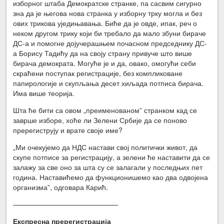
изборног штаба Демократске странке, па сасвим сигурно
зна да је његова нова странка у изборну трку могла и без
ових трикова уједињавања. Биће да је овде, ипак, реч о
неком другом трику који би требало да мало збуни бираче
ДС-а и помогне дојучерашњем почасном председнику ДС-
а Борису Тадићу да на своју страну привуче што више
бирача демократа. Могуће је и да, овако, омогући себи
скраћени поступак регистрације, без компликоване
папирологије и скупљања десет хиљада потписа бирача.
Има више теорија.
Шта ће бити са овом „преименованом” странком кад се
заврше изборе, хоће ли Зелени Србије да се поново
пререгиструју и врате своје име?
„Ми очекујемо да НДС настави свој политички живот, да
скупе потписе за регистрацију, а зелени ће наставити да се
залажу за све оно за шта су се залагали у последњих пет
година. Наставићемо да функционишемо као два одвојена
организма”, одговара Карић.
———————————————
Експресна пререгистрација