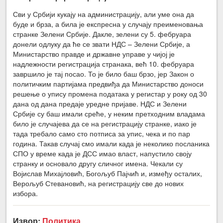
Сви у Србији кукају на администрацију, али уме она да
буде и брза, а била је експресна у случају преименовања
странке Зелени Србије. Дакле, зелени су 5. фебруара
донели одлуку да ће се звати НДС – Зелени Србије, а
Министарство правде и државне управе у чијој је
надлежности регистрација странака, већ 10. фебруара
завршило је тај посао. То је било баш брзо, јер Закон о
политичким партијама предвиђа да Министарство доноси
решење о упису промена података у регистар у року од 30
дана од дана предаје уредне пријаве. НДС и Зелени
Србије су баш имали среће, у неким претходним владама
било је случајева да се на регистрацију странке, иако је
тада требало само сто потписа за упис, чека и по пар
година. Такав случај смо имали када је неколико посланика
СПО у време када је ДСС имао власт, напустило своју
странку и основало другу сличног имена. Чекали су
Војислав Михајловић, Богољуб Пајчић и, између осталих,
Верољуб Стевановић, на регистрацију све до нових
избора.
Извор:
Политика