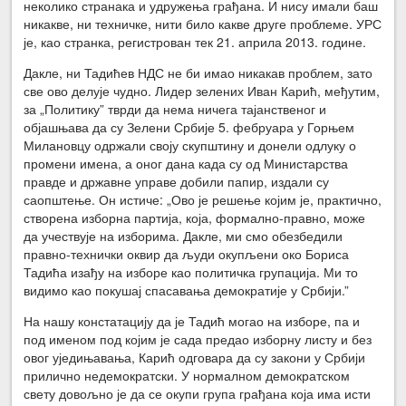
неколико странака и удружења грађана. И нису имали баш
никакве, ни техничке, нити било какве друге проблеме. УРС
је, као странка, регистрован тек 21. априла 2013. године.
Дакле, ни Тадићев НДС не би имао никакав проблем, зато
све ово делује чудно. Лидер зелених Иван Карић, међутим,
за „Политику” тврди да нема ничега тајанственог и
објашњава да су Зелени Србије 5. фебруара у Горњем
Милановцу одржали своју скупштину и донели одлуку о
промени имена, а оног дана када су од Министарства
правде и државне управе добили папир, издали су
саопштење. Он истиче: „Ово је решење којим је, практично,
створена изборна партија, која, формално-правно, може
да учествује на изборима. Дакле, ми смо обезбедили
правно-технички оквир да људи окупљени око Бориса
Тадића изађу на изборе као политичка групација. Ми то
видимо као покушај спасавања демократије у Србији.”
На нашу констатацију да је Тадић могао на изборе, па и
под именом под којим је сада предао изборну листу и без
овог уједињавања, Карић одговара да су закони у Србији
прилично недемократски. У нормалном демократском
свету довољно је да се окупи група грађана која има исти