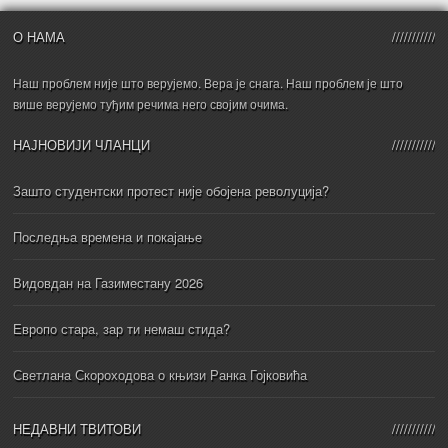
О НАМА
Наш проблем није што верујемо. Вера је снага. Наш проблем је што
више верујемо туђим речима него својим очима.
НАЈНОВИЈИ ЧЛАНЦИ
Зашто студентски протест није обојена револуција?
Последња времена и покајање
Видовдан на Газиместану 2026
Европо стара, зар ти немаш стида?
Светлана Скороходова о књизи Ранка Гојковића
НЕДАВНИ ТВИТОВИ