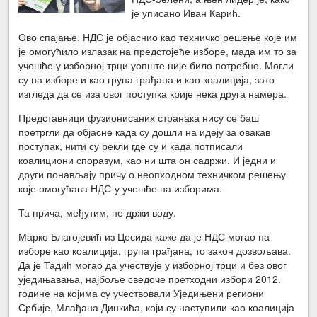
је уписано Иван Карић.
Ово спајање, НДС је објаснио као техничко решење које им
је омогућило излазак на предстојеће изборе, мада им то за
учешће у изборној трци уопште није било потребно. Могли
су на изборе и као група грађана и као коалиција, зато
изгледа да се иза овог поступка крије нека друга намера.
Представници фузионисаних странака нису се баш
претргли да објасне када су дошли на идеју за овакав
поступак, нити су рекли где су и када потписали
коалициони споразум, као ни шта он садржи. И једни и
други понављају причу о неопходном техничком решењу
које омогућава НДС-у учешће на изборима.
Та прича, међутим, не држи воду.
Марко Благојевић из Цесида каже да је НДС могао на
изборе као коалиција, група грађана, то закон дозвољава.
Да је Тадић могао да учествује у изборној трци и без овог
уједињавања, најбоље сведоче претходни избори 2012.
године на којима су учествовали Уједињени региони
Србије, Млађана Динкића, који су наступили као коалиција