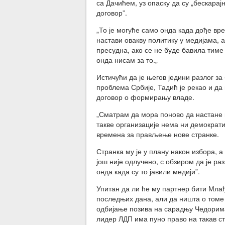
са Дачићем, уз опаску да су „бескара
договор”.
„То је могуће само онда када дође вр
настави овакву политику у медијама, 
пресудна, ако се не буде бавила тиме
онда нисам за то.„
Истичући да је његов једини разлог
проблема Србије, Тадић је рекао и да 
договор о формирању владе.
„Сматрам да мора поново да настане п
такве организације нема ни демократи
времена за прављење нове странке.
Странка му је у плану након избора, а
још није одлучено, с обзиром да је ра
онда када су то јавили медији”.
Упитан да ли ће му партнер бити Млађ
последњих дана, али да ништа о томе 
одбијање позива на сарадњу Чедорима
лидер ЛДП има пуно право на такав ст