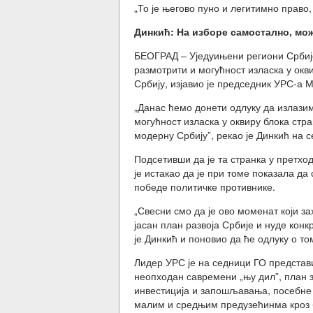
„То је његово пуно и легитимно право, 
Динкић: На изборе самостално, мо
БЕОГРАД – Уједуињени региони Србије
размотрити и могућност изласка у окв
Србију, изјавио је председник УРС-а 
„Данас ћемо донети одлуку да излази
могућност изласка у оквиру блока стра
модерну Србију”, рекао је Динкић на с
Подсетивши да је та странка у претхо
је истакао да је при томе показала д
победе политичке противнике.
„Свесни смо да је ово моменат који з
јасан план развоја Србије и нуде кон
је Динкић и поновио да ће одлуку о т
Лидер УРС је на седници ГО представи
неопходан савремени „њу дил”, план з
инвестиција и запошљавања, посебне 
малим и средњим предузећинма кроз 