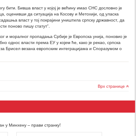
гу бити. Бивша власт у којој је већину имао СНС дословно је
ца, оценивши да ситуација на Косову и Метохији, од уласка
осадашња власт у тој покрајини уништила српску државност, да
сти поново пишу статут”.
ког и моралног пропадања Србије је Европска унија, поновио је
но однос власти према ЕУ у којем ће, како је рекао, српска
а за Брисел везана европским интеграцијама и Споразумом о
Врх странице
ан у Минхену – прави странку!