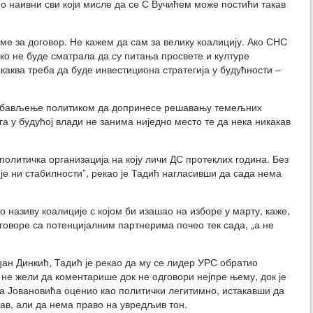
јно наивни сви који мисле да се С Вучићем може постићи такав
еме за договор. Не кажем да сам за велику коалицију. Ако СНС
ако не буде сматрала да су питања просвете и културе
 каква треба да буде инвестициона стратегија у будућности –
 за бављење политиком да допринесе решавању темељних
га у будућој влади не занима ниједно место те да нека никакав
олитичка организација на коју личи ДС протеклих година. Без
је ни стабилности”, рекао је Тадић нагласивши да сада нема
 о називу коалиције с којом би изашао на изборе у марту, каже,
зговоре са потенцијалним партнерима почео тек сада, „а не
ан Динкић, Тадић је рекао да му се лидер УРС обратио
не жели да коментарише док не одговори нејпре њему, док је
 Јовановића оценио као политички легитимно, истакавши да
ав, али да нема право на увредљив тон.