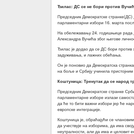
Ђилас:
ДС се не бори против Вучић
Председник Демократске странке(ДС) Д
парламентарни избори 16. марта после
На обележавању 24. годишњице рада Д
Александра Вучића због његове личнос
Ђилас је додао да се ДС бори против 
задуживања, и лажних обећања.
Он је поновио да Демократска странка
на боље и Србију учинила пристојним
Коштуница: Тренутак да се народ т
Председник Демократске странке Србиј
парламентарне изборе излази самоста
да ће то бити важни избори јер ће на
европске интеграције.
Коштуница је, обраћајући се члановим
да учествује на изборима, да има свој
неутралности, али да има и целовит е