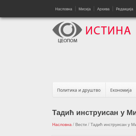
Насловна
Мисија
Архива
Редакција
Политика и друштво
Економија
Тадић инструисан у Ми
Насловна
/
Вести
/
Тадић инструисан у Ми