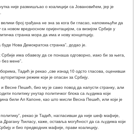
нутка није размишљао о коалицији са Јовановићем, јер је
.
 велики број грађана не зна за кога би гласао, напомињући да
 са новом вредносном оријентацијом, са визијом Србије у
литичка странка мора да има и нову концепцију.
да буде Нова Демократска странка”, додао је.
 Србије има обавезу да се понаша одговорно, иако би за њега,
 без мене”.
борима, Тадић је рекао „све изнад 10 одсто гласова, оценивши
 ауторитарни режим који је опасан за Србију.
и Весне Пешић, био му је само повод да напусти странку, али
водити политику унутар политичког блока са људима који
одина били Ал Капоне, као што мисли Весна Пешић, или који је
у политику”, рекао је Тадић, нагласивши да није шеф мафије,
, а Драгану Ђиласу, каже, оставља могућност да са људима који
Србију и био предводник мафије, прави коалицију.