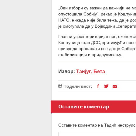
„Ови избори су важни да важнији не мо
опустошила Србију”, рекао је Коштуни
НАТО, никада није била тежа, да је д
је омогућила да у Војводини „сепарати
Главни узрок територијалног, економс
Коштуница став ДСС, критикујући посеб
привреда пропадати све док је Србиј
стабилизацији и придруживању.
Извор:
Танјуг, Бета
Подели вест:
Оставите коментар
Оставите коментар на Тадић инструис