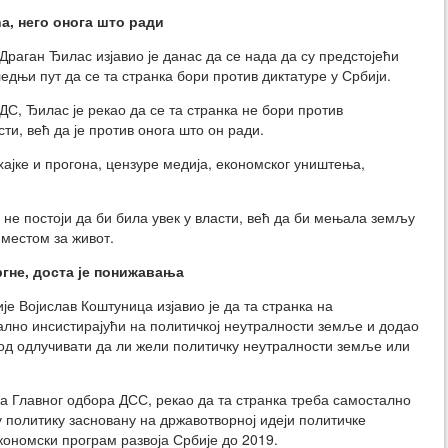
а, него онога што ради
раган Ђилас изјавио је данас да се нада да су предстојећи
дњи пут да се та странка бори против диктатуре у Србији.
С, Ђилас је рекао да се та странка не бори против
ти, већ да је против онога што он ради.
хајке и прогона, цензуре медија, економског уништења,
 не постоји да би била увек у власти, већ да би мењала земљу
 местом за живот.
ргне, доста је понижавања
е Војислав Коштуница изјавио је да та странка на
лно инсистирајући на политичкој неутралности земље и додао
род одлучивати да ли жели политичку неутралности земље или
а Главног одбора ДСС, рекао да та странка треба самостално
у политику засновану на државотворној идеји политичке
кономски програм развоја Србије до 2019.