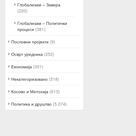
Глобализам – Завера
(220)
Глобализам – Политички
процеси
(381)
Пословни пројекти
(9)
Осврт уредника
(252)
Економија
(301)
Некатегоризовано
(518)
Косово и Метохија
(613)
Политика и друштво
(5.074)