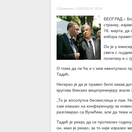
Објављено: 02/02/2014, 20:50
БЕОГРАД – Бор
странку, изја
16. марта, да 
избора правит
Он је у емисиј
свега с људим
политику и с г
О томе да ли ће и с ким евентулано п
Тадић.
Негирао је да је правио било какав д
кругова блиских вицепремијеру знали з
„То је апсолутна бесмислица и лаж. Н
сам изашао на конференцију за новина
разговарао са Вучићем, али да тема н
Тадић је рекао да се протеклих годин
он, како је рекао, за то није изразио