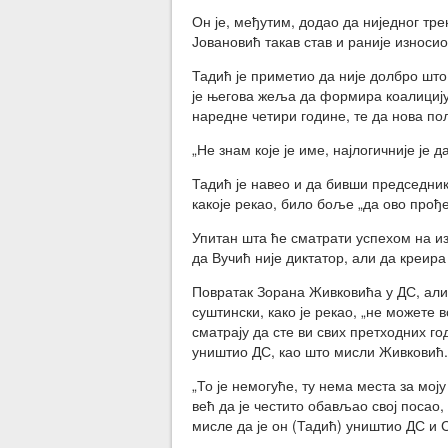
Он је, међутим, додао да ниједног тре
Јовановић такав став и раније износио
Тадић је приметио да није долбро што
је његова жеља да формира коалицију
наредне четири године, те да нова по
„Не знам које је име, најлогичније је 
Тадић је навео и да бивши председник
какоје рекао, било боље „да ово прође
Упитан шта ће сматрати успехом на из
да Вучић није диктатор, али да креира
Повратак Зорана Живковића у ДС, али 
суштински, како је рекао, „не можете 
сматрају да сте ви свих претходних г
уништио ДС, као што мисли Живковић.
„То је немогуће, ту нема места за мој
већ да је честито обављао свој посао
мисле да је он (Тадић) уништио ДС и 