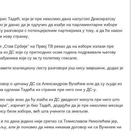
ис Тадић, који је пре неколико дана напустио Демократску
вио је данас да је одлучио да изађе на парламентарне изборе
су разговори с потенцијалним партнерима у току, а да ће након
и нову странку.
и „Став Србије” на Првој ТВ рекао да на изборе излази пре
а из ДС који су претходних осам година подржавали његову
рађанима који су за ту политику гласали.
равити коалициону листу разговори још нису завршени, додао је
оговор о цепању ДС са Александром Вучићем или да су људи из
а одлазак Тадића из странке пре него они у ДС-у.
ико није знао да ћу изаћи из ДС двадесет минута пре него што
ре”, изричит је био Тадић, додајући да је пре неколико месеци
ису били избори, већ шта учинити са земљом.
у и по дана једино није сретао са Томиславом Николићем јер,
 жељу, али је поновио да нема никакав договор ни са Вучихем ни