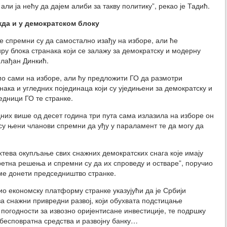
али ја нећу да дајем алиби за такву политику”, рекао је Тадић.
жда и у демократском блоку
 спремни су да самостално изађу на изборе, али ће
иру блока странака који се залажу за демократску и модерну
Млађан Динкић.
мо сами на изборе, али ћу предложити ГО да размотри
нака и угледних појединаца који су уједињени за демократску и
едници ГО те странке.
дних више од десет година три пута сама излазила на изборе он
а су њени чланови спремни да уђу у параламент те да могу да
ахтева окупљање свих снажних демократских снага које имају
кретна решења и спремни су да их спроведу и остваре”, поручио
оме донети председништво странке.
о економску платформу странке указујући да је Србији
а снажни привредни развој, који обухвата подстицање
погодности за извозно оријентисане инвестиције, те подршку
бесповратна средства и развојну банку…