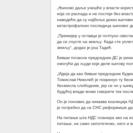
„Њихово даље учешће у власти користи
која се распада и не постоји без влас
наводећи да су најбољи доказ његови
катастрофалних последица њиховог д
„Премијер у оставци је потпуно свеста
да се спусте на земљу. Када сте упле
земљу“, додао је још Тадић.
Бивши почасни председник ДС је река
омогући да људи који деле његову пол
„Идеја да као бивши председник буде
Томислав Николић је покренуо ту бесм
бесмисла слободним, јер се он у њему
будућој влади може говорити тек посл
Он је поновио да никаква коалиција 
је потребно да се СНС реформише да 
На питање шта НДС планира ако на изб
питање, не само хипотетичко, него и в