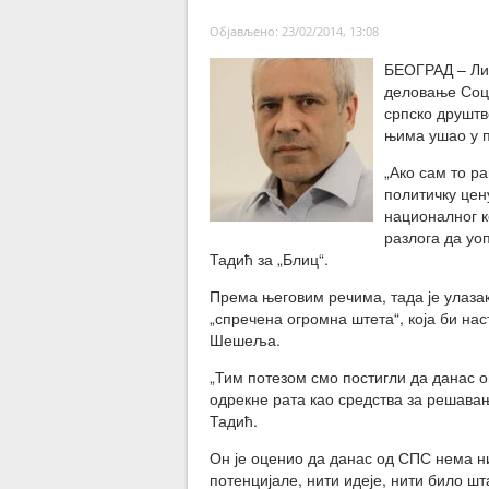
Објављено: 23/02/2014, 13:08
БЕОГРАД – Лид
деловање Соци
српско друштво
њима ушао у п
„Ако сам то р
политичку цен
националног к
разлога да уо
Тадић за „Блиц“.
Према његовим речима, тада је улазак 
„спречена огромна штета“, која би н
Шешеља.
„Тим потезом смо постигли да данас он
одрекне рата као средства за решавањ
Тадић.
Он је оценио да данас од СПС нема н
потенцијале, нити идеје, нити било шт