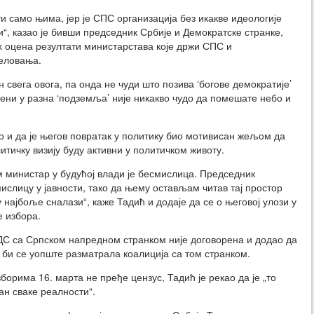
 само њима, јер је СПС организација без икакве идеологије
ти“, казао је бивши председник Србије и Демократске странке,
х оцена резултати министарстава које држи СПС и
еловања.
н свега овога, па онда не чуди што позива ‘богове демократије’
тени у разна ‘подземља’ није никакво чудо да помешате небо и
о и да је његов повратак у политику био мотивисан жељом да
итичку визију буду активни у политичком животу.
м министар у будућој влади је бесмислица. Председник
ислицу у јавности, тако да њему остављам читав тај простор
 најбоље сналази“, каже Тадић и додаје да се о његовој улози у
е избора.
НДС са Српском напредном странком није договорена и додао да
би се уопште разматрала коалиција са том странком.
орима 16. марта не пређе цензус, Тадић је рекао да је „то
ан сваке реалности“.