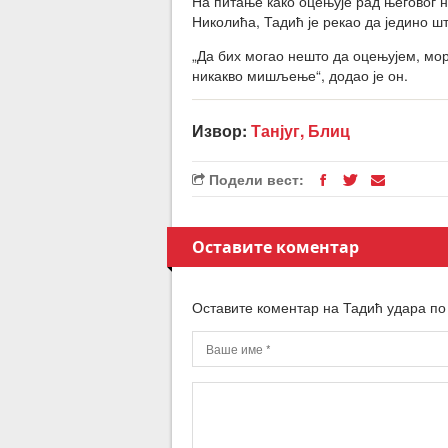
На питање како оцењује рад његовог 
Николића, Тадић је рекао да једино ш
„Да бих могао нешто да оцењујем, мо
никакво мишљење“, додао је он.
Извор:
Танјуг, Блиц
Подели вест:
Оставите коментар
Оставите коментар на Тадић удара п