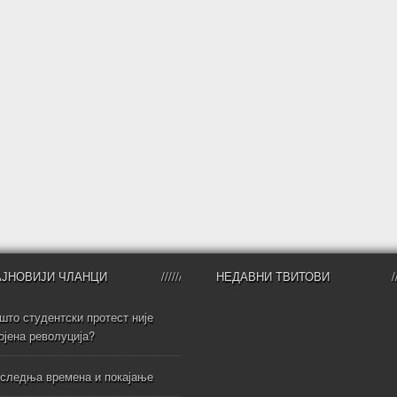
АЈНОВИЈИ ЧЛАНЦИ
НЕДАВНИ ТВИТОВИ
што студентски протест није
ојена револуција?
следња времена и покајање