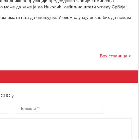
наследника на функцији председника Србије Томислава
то може да каже је да Николић „озбиљно штети угледу Србије“.
рам имати шта да оцењујем. У овом случају рекао бих да немам
Врх странице
о СПС-у