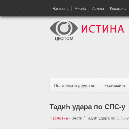
Насловна
Мисија
Архива
Редакција
Политика и друштво
Економија
Тадић удара по СПС-у
Насловна
/
Вести
/
Тадић удара по СПС-у