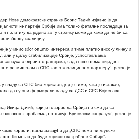
ер Нове демократске странке Борис Тадић изјавио је да
јалистичке партије Србије има толико фаталне последице за
 и политику да једино за ту странку може да каже да не би са
остизборну коалицију
аније учинио због општих интереса и тиме платио високу личну и
у, али у циљу стабилизације Србије, успостављања
онсензуса о евроинтеграцијама, сада више нема ниједног
пште размишљам о СПС као о коалиционом партнеру“, рекао је
у владу са СПС био користан, јер је тиме, како је истакао,
астала да су они формирали владу са ДСС и СРС Војислава
ај Ивица Дачић, који је говорио да Србија не сме да се
е косовског проблема, потписује Бриселски споразум“, рекао је
икакве користи, наглашавајући да „СПС нема ни људске
а што би могло да буде корисно за грађане Србије“.