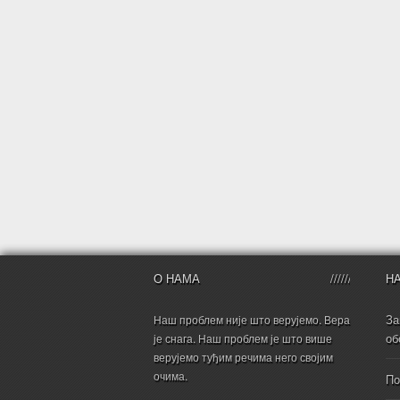
О НАМА
Н
За
Наш проблем није што верујемо. Вера
об
је снага. Наш проблем је што више
верујемо туђим речима него својим
очима.
По