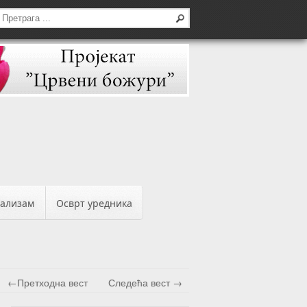
бализам
Осврт уредника
←Претходна вест
Следећа вест →