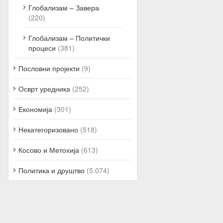
Глобализам – Завера
(220)
Глобализам – Политички
процеси
(381)
Пословни пројекти
(9)
Осврт уредника
(252)
Економија
(301)
Некатегоризовано
(518)
Косово и Метохија
(613)
Политика и друштво
(5.074)