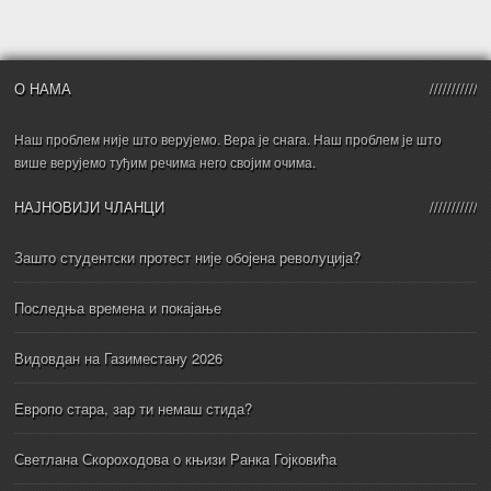
О НАМА
Наш проблем није што верујемо. Вера је снага. Наш проблем је што
више верујемо туђим речима него својим очима.
НАЈНОВИЈИ ЧЛАНЦИ
Зашто студентски протест није обојена револуција?
Последња времена и покајање
Видовдан на Газиместану 2026
Европо стара, зар ти немаш стида?
Светлана Скороходова о књизи Ранка Гојковића