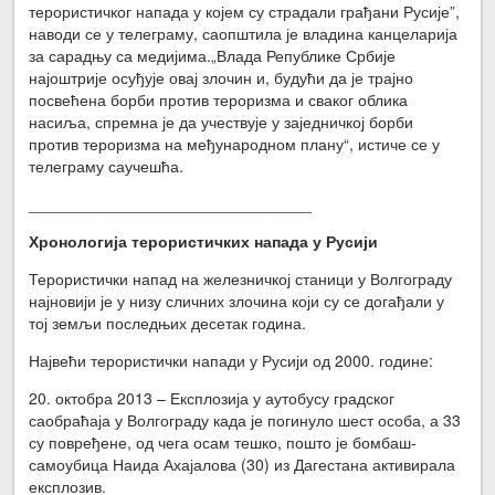
терористичког напада у којем су страдали грађани Русије”,
наводи се у телеграму, саопштила је владина канцеларија
за сарадњу са медијима.„Влада Републике Србије
најоштрије осуђује овај злочин и, будући да је трајно
посвећена борби против тероризма и сваког облика
насиља, спремна је да учествује у заједничкој борби
против тероризма на међународном плану“, истиче се у
телеграму саучешћа.
________________________________
Хронологија терористичких напада у Русији
Терористички напад на железничкој станици у Волгограду
најновији је у низу сличних злочина који су се догађали у
тој земљи последњих десетак година.
Највећи терористички напади у Русији од 2000. године:
20. октобра 2013 – Експлозија у аутобусу градског
саобраћаја у Волгограду када је погинуло шест особа, а 33
су повређене, од чега осам тешко, пошто је бомбаш-
самоубица Наида Ахајалова (30) из Дагестана активирала
експлозив.