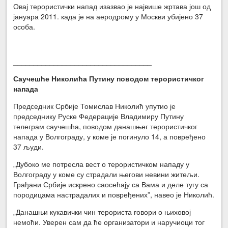
Овај терористички напад изазвао је највише жртава још од
јануара 2011. када је на аеродрому у Москви убијено 37
особа.
__________________________________
Саучешће Николића Путину поводом терористичког
напада
Председник Србије Томислав Николић упутио је
председнику Руске Федерације Владимиру Путину
телеграм саучешћа, поводом данашњег терористичког
напада у Волгограду, у коме је погинуло 14, а повређено
37 људи.
„Дубоко ме потресла вест о терористичком нападу у
Волгограду у коме су страдали његови невини житељи.
Грађани Србије искрено саосећају са Вама и деле тугу са
породицама настрадалих и повређених”, навео је Николић.
„Данашњи кукавички чин терориста говори о њиховој
немоћи. Уверен сам да ће организатори и наручиоци тог