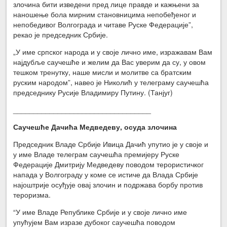
злочина бити изведени пред лице правде и кажњени за
наношење бола мирним становницима непобеђеног и
непобедивог Волгограда и читаве Руске Федерације”,
рекао је председник Србије.
„У име српског народа и у своје лично име, изражавам Вам
најдубље саучешће и желим да Вас уверим да су, у овом
тешком тренутку, наше мисли и молитве са братским
руским народом”, навео је Николић у телеграму саучешћа
председнику Русије Владимиру Путину. (Танјуг)
__________________________________
Саучешће Дачића Медведеву, осуда злочина
Председник Владе Србије Ивица Дачић упутио је у своје и
у име Владе телеграм саучешћа премијеру Руске
Федерације Дмитрију Медведеву поводом терористичког
напада у Волгограду у коме се истиче да Влада Србије
најоштрије осуђује овај злочин и подржава борбу против
тероризма.
“У име Владе Републике Србије и у своје лично име
упућујем Вам изразе дубоког саучешћа поводом