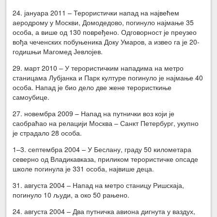
24. јануара 2011 – Терористички напад на највећем
аеродрому у Москви, Домодедово, погинуло најмање 35
особа, а више од 130 повређено. Одговорност је преузео
вођа чеченских побуњеника Доку Умаров, а извео га је 20-
годишњи Магомед Јевлојев.
29. март 2010 – У терористичким нападима на метро
станицама Лубјанка и Парк културе погинуло је најмање 40
особа. Напад је био дело две жене терористкиње
самоубице.
27. новембра 2009 – Напад на путнички воз који је
саобраћао на релацији Москва – Санкт Петербург, укупно
је страдало 28 особа.
1–3. септембра 2004 – У Беслану, граду 50 километара
северно од Владикавказа, приликом терористичке опсаде
школе погинула је 331 особа, највише деца.
31. августа 2004 – Напад на метро станицу Ришскаја,
погинуло 10 људи, а око 50 рањено.
24. августа 2004 – Два путничка авиона дигнута у ваздух,