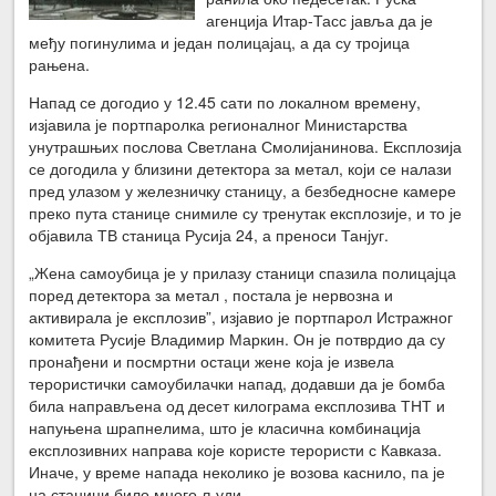
агенција Итар-Тасс јавља да је
међу погинулима и један полицајац, а да су тројица
рањена.
Напад се догодио у 12.45 сати по локалном времену,
изјавила је портпаролка регионалног Министарства
унутрашњих послова Светлана Смолијанинова. Експлозија
се догодила у близини детектора за метал, који се налази
пред улазом у железничку станицу, а безбедносне камере
преко пута станице снимиле су тренутак експлозије, и то је
објавила ТВ станица Русија 24, а преноси Танјуг.
„Жена самоубица је у прилазу станици спазила полицајца
поред детектора за метал , постала је нервозна и
активирала је експлозив”, изјавио је портпарол Истражног
комитета Русије Владимир Маркин. Он је потврдио да су
пронађени и посмртни остаци жене која је извела
терористички самоубилачки напад, додавши да је бомба
била направљена од десет килограма експлозива ТНТ и
напуњена шрапнелима, што је класична комбинација
експлозивних направа које користе терористи с Кавказа.
Иначе, у време напада неколико је возова каснило, па је
на станици било много људи.