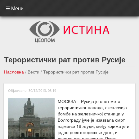
☰ Мени
Терористички рат против Русије
Насловна
/
Вести
/
Терористички рат против Русије
←Претходна вест
Следећа вест →
Објављено: 30/12/2013, 08:19
МОСКВА – Русија је опет мета
терористичког напада, експлозија
бомбе на железничкој станици у
Волгограду јуче је изазвала смрт
најмање 18 људи, међу којима је и
једно деветогодишње дете, и
ранила око педесетак. Руска