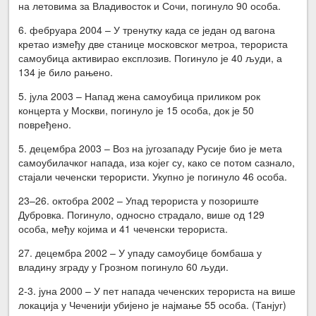
на летовима за Владивосток и Сочи, погинуло 90 особа.
6. фебруара 2004 – У тренутку када се један од вагона
кретао између две станице московског метроа, терориста
самоубица активирао експлозив. Погинуло је 40 људи, а
134 је било рањено.
5. јула 2003 – Напад жена самоубица приликом рок
концерта у Москви, погинуло је 15 особа, док је 50
повређено.
5. децембра 2003 – Воз на југозападу Русије био је мета
самоубилачког напада, иза којег су, како се потом сазнало,
стајали чеченски терористи. Укупно је погинуло 46 особа.
23–26. октобра 2002 – Упад терориста у позориште
Дубровка. Погинуло, односно страдало, више од 129
особа, међу којима и 41 чеченски терориста.
27. децембра 2002 – У упаду самоубице бомбаша у
владину зграду у Грозном погинуло 60 људи.
2-3. јуна 2000 – У пет напада чеченских терориста на више
локација у Чеченији убијено је најмање 55 особа. (Танјуг)