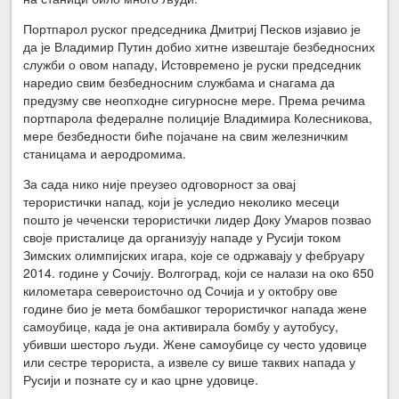
Портпарол руског председника Дмитриј Песков изјавио је
да је Владимир Путин добио хитне извештаје безбедносних
служби о овом нападу, Истовремено је руски председник
наредио свим безбедносним службама и снагама да
предузму све неопходне сигурносне мере. Према речима
портпарола федералне полиције Владимира Колесникова,
мере безбедности биће појачане на свим железничким
станицама и аеродромима.
За сада нико није преузео одговорност за овај
терористички напад, који је уследио неколико месеци
пошто је чеченски терористички лидер Доку Умаров позвао
своје присталице да организују нападе у Русији током
Зимских олимпијских игара, које се одржавају у фебруару
2014. године у Сочију. Волгоград, који се налази на око 650
километара североисточно од Сочија и у октобру ове
године био је мета бомбашког терористичког напада жене
самоубице, када је она активирала бомбу у аутобусу,
убивши шесторо људи. Жене самоубице су често удовице
или сестре терориста, а извеле су више таквих напада у
Русији и познате су и као црне удовице.