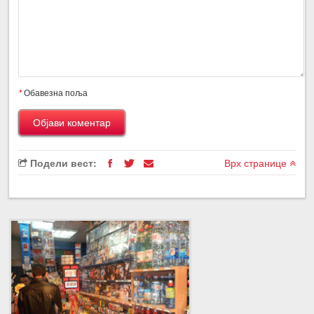
*
Обавезна поља
Подели вест:
Врх странице