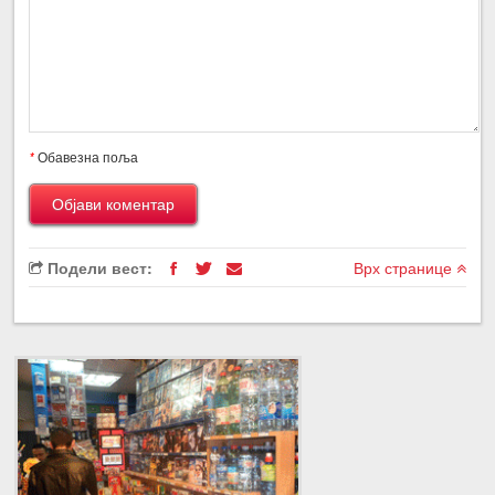
*
Обавезна поља
Подели вест:
Врх странице