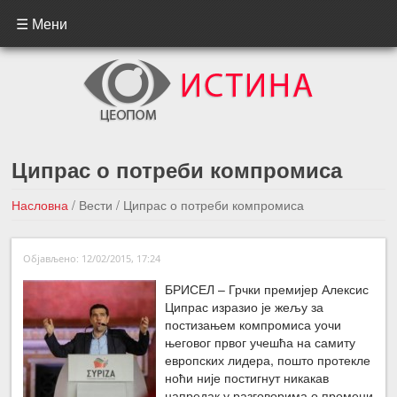
☰ Мени
Ципрас о потреби компромиса
Насловна
/
Вести
/
Ципрас о потреби компромиса
←Претходна вест
Следећа вест →
Објављено: 12/02/2015, 17:24
БРИСЕЛ – Грчки премијер Алексис
Ципрас изразио је жељу за
постизањем компромиса уочи
његовог првог учешћа на самиту
европских лидера, пошто протекле
ноћи није постигнут никакав
напредак у разговорима о промени