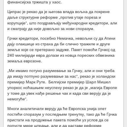
финансијска тржишта у хаос.
Ципрас је рекао да је његова влада вољна да покрене
даље структурне реформе „против утаје пореза и
корупције“, што поздрављају међународни кредитори, али
и сматрају да није довољно за нови споразум.
Грчки кредитори, посебно Немачка, невољни су да Атини
дају олакшице из страха да би слично тражиле и друге
земље које се претерано задуже. Пакет помоћи Грчкој од
240 милијарди евра долази из новца пореских обвезника
земаља еврозоне.
„Ми имамо потуно разумевање за Грчку, али и они треба
да имају потпуно разумевање за нас“, рекао је холандски
премијер Марк Руте. Белгијски премијер Шарл Мишел
упоркос ноћашњем неуспеху рекао је да је „магија Европе
у томе да увек нађе решење чак и када сви верују да је
немогуће“.
Многи аналитичати верују да ће Европска унија опет
постићи споразум у последњем тренутку, тако да ће Грчка
пристати на продужење пакета помоћи уз услов да се
попусте мере штедње, али и да настави реформе