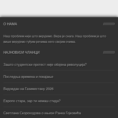
О НАМА
Наш проблем није што верујемо. Вера је снага. Наш проблем је што
више верујемо туђим речима него својим очима.
НАЈНОВИЈИ ЧЛАНЦИ
Зашто студентски протест није обојена револуција?
Последња времена и покајање
Видовдан на Газиместану 2026
Европо стара, зар ти немаш стида?
Светлана Скороходова о књизи Ранка Гојковића