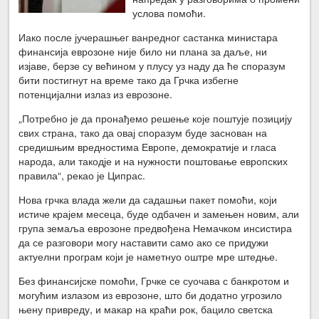
услова помоћи.
Иако после јучерашњег ванредног састанка министара
финансија еврозоне није било ни плана за даље, ни
изјаве, берзе су већином у плусу уз наду да ће споразум
бити постигнут на време тако да Грчка избегне
потенцијални излаз из еврозоне.
„Потребно је да пронађемо решење које поштује позицију
свих страна, тако да овај споразум буде заснован на
средишњим вредностима Европе, демократије и гласа
народа, али такодје и на нужности поштовање европских
правила“, рекао је Ципрас.
Нова грчка влада жели да садашњи пакет помоћи, који
истиче крајем месеца, буде одбачен и замењен новим, али
група земаља еврозоне предвођена Немачком инсистира
да се разговори могу наставити само ако се придужи
актуелни програм који је наметнуо оштре мре штедње.
Без финансијске помоћи, Грчке се суочава с банкротом и
могућим излазом из еврозоне, што би додатно угрозило
њену привреду, и макар на краћи рок, бацило светска