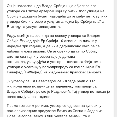
Он је нагласио и да Влада Србије није објавила све
уговоре са Етихад ервејзом који су битни због утицаја на
Србију у државни буџет, наводећи да је међу пет кључних
уговора био и уговор о услугама, којим Ер Србија плаћа
Етихаду за услуге менаџмента.
Радуловић је навео и да на основу уговора са Владом
Србије Етихад даје Ер Србији 10 авиона на лизинг у
наредне три године, а да није дефинисано како ће се
набавити нови авиони. Он је оценио да су по Србију
штетни сви тајни уговори које је држава
потписала, укључујући и уговор потписан са Фијатом и
уговори о улагању у пољопривреду са компанијом Ел
Равафед (Раwафед) из Уједињених Арапских Емирата.
„У уговору са Ел Равафедом се изгледа ради о 115
милиона евра позајмице за заједничку компанију са
Владом Србије“, рекао је Радуловић. Тај уговор потписан је
почетком јула ове године.
Према његовим речима, уговор се односи на куповину
пољопривредних предузеће Бачка из Сивца и Јадар из
Нове Гајдобре, закуп 3.500 хектара земљишта у