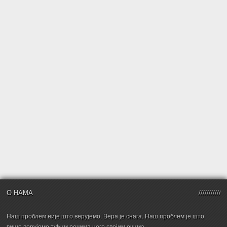
О НАМА
Наш проблем није што верујемо. Вера је снага. Наш проблем је што
више верујемо туђим речима него својим очима.