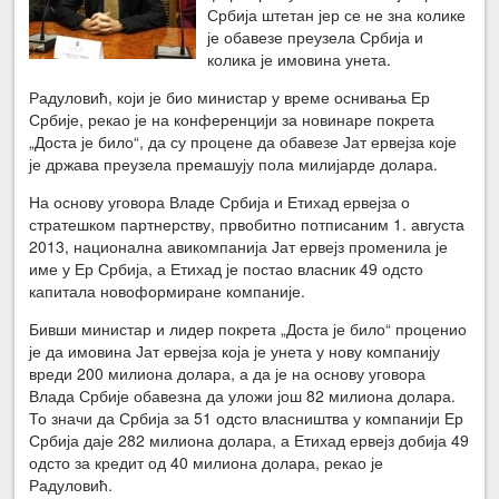
Србија штетан јер се не зна колике
је обавезе преузела Србија и
колика је имовина унета.
Радуловић, који је био министар у време оснивања Ер
Србије, рекао је на конференцији за новинаре покрета
„Доста је било“, да су процене да обавезе Јат ервејза које
је држава преузела премашују пола милијарде долара.
На основу уговора Владе Србија и Етихад ервејза о
стратешком партнерству, првобитно потписаним 1. августа
2013, национална авикомпанија Јат ервејз променила је
име у Ер Србија, а Етихад је постао власник 49 одсто
капитала новоформиране компаније.
Бивши министар и лидер покрета „Доста је било“ проценио
је да имовина Јат ервејза која је унета у нову компанију
вреди 200 милиона долара, а да је на основу уговора
Влада Србије обавезна да уложи још 82 милиона долара.
То значи да Србија за 51 одсто власништва у компанији Ер
Србија даје 282 милиона долара, а Етихад ервејз добија 49
одсто за кредит од 40 милиона долара, рекао је
Радуловић.