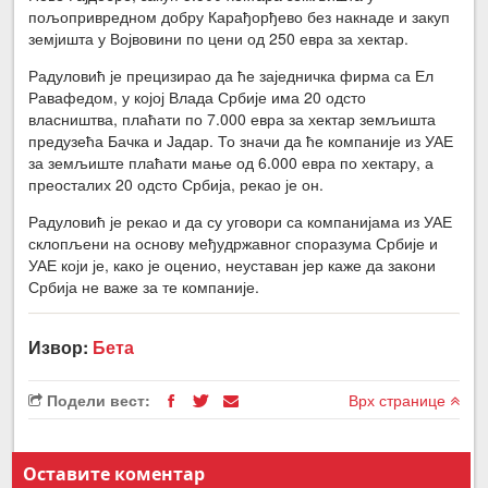
пољопривредном добру Карађорђево без накнаде и закуп
земјишта у Војвовини по цени од 250 евра за хектар.
Радуловић је прецизирао да ће заједничка фирма са Ел
Равафедом, у којој Влада Србије има 20 одсто
власништва, плаћати по 7.000 евра за хектар земљишта
предузећа Бачка и Јадар. То значи да ће компаније из УАЕ
за земљиште плаћати мање од 6.000 евра по хектару, а
преосталих 20 одсто Србија, рекао је он.
Радуловић је рекао и да су уговори са компанијама из УАЕ
склопљени на основу међудржавног споразума Србије и
УАЕ који је, како је оценио, неуставан јер каже да закони
Србија не важе за те компаније.
Извор:
Бета
Подели вест:
Врх странице
Оставите коментар