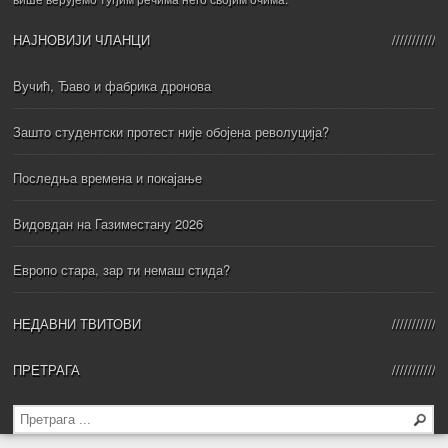
НАЈНОВИЈИ ЧЛАНЦИ
Вучић, Ђаво и фабрика дронова
Зашто студентски протест није обојена револуција?
Последња времена и покајање
Видовдан на Газиместану 2026
Европо стара, зар ти немаш стида?
НЕДАВНИ ТВИТОВИ
ПРЕТРАГА