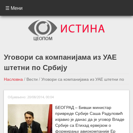
☰ Мени
Уговори са компанијама из УАЕ
штетни по Србију
Насловна
/
Вести
/
Уговори са компанијама из УАЕ штетни по
Србију
Објављено: 20/08/2014, 00:04
←Претходна вест
Следећа вест →
БЕОГРАД – Бивши министар
привреде Србије Саша Радуловић
изјавио је данас да је уговор Владе
Србије са Етихад ервејзом о
формирању авиокомпаније Ер