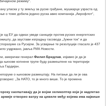
обичајеном режиму“.
ану уласка у ту земљу за руске грађане, мушкарце узраста од
тење о томе добила једино руска авио компанија „Аерофлот“,
е од ЕУ да одмах уведе санкције против руских енергетских
ржишту, да заустави изградњу гасовода „Јужни ток“ и да
споразуме са Русијом. За усвајање те резолуције гласало је 437
 било уздржано, јавља РИА Новости.
пи, амерички генерал
Филип Бридлав
, изјавио је да је
да њихове копнене трупе буду размештене на територији
ља Гардијан.
репоруке о њиховом размештају. На питање да ли је ова
дговорио: „За НАТО, то је много више. То је промена
рску саопштавају да је војни хеликоптер који је надлетао
 армије отворио ватру на цивиле међу којима има највише