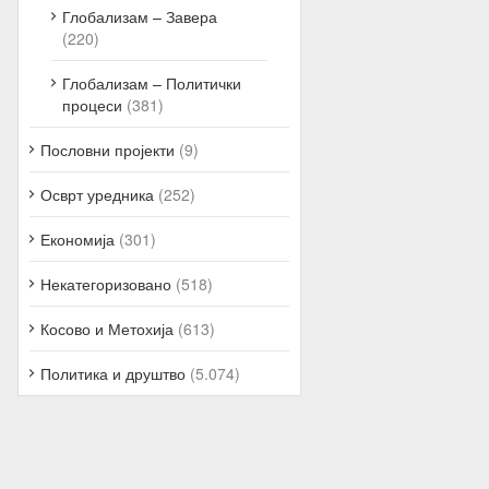
Глобализам – Завера
(220)
Глобализам – Политички
процеси
(381)
Пословни пројекти
(9)
Осврт уредника
(252)
Економија
(301)
Некатегоризовано
(518)
Косово и Метохија
(613)
Политика и друштво
(5.074)