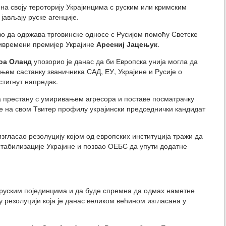
на своју тероторију Украјинцима с руским или кримским
јављају руске агенције.
во да одржава трговинске односе с Русијом помоћу Светске
привремени премијер Украјине
Арсениј Јацењук
.
оа Оланд
упозорио је данас да би Европска унија могла да
њем састанку званичника САД, ЕУ, Украјине и Русије о
стигнут напредак.
 престану с умиривањем агресора и поставе посматрачку
 је на свом Твитер профилу украјински председнички кандидат
згласао резолуцију којом од европских институција тражи да
естабилизације Украјине и позвао ОЕБС да упути додатне
руским појединцима и да буде спремна да одмах наметне
 у резолуцији која је данас великом већином изгласана у