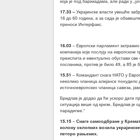
која је под барикадама, али ради у „у
17.33 –
Украјинске власти увешће забр
16 до 60 година, а за сада је обавеш
преноси Интерфакс.
16.03
– Европски парламент затражио ј
компанија које послују на европском т
преиспита и евентуално обустави све 
посланика, против је било 49, а 85 је
15.51
– Командант снага НАТО у Евро
неколико чланица алијансе понудило 
источноевропских чланица савеза, јав
Бридлав је додао да ће ускоро дати п
ситуација више од кризе, Бридлав је о
парадигме.“
15.15
–
Снаге самоодбране у Кремато
колону оклопних возила украјинске
петоро рањених.