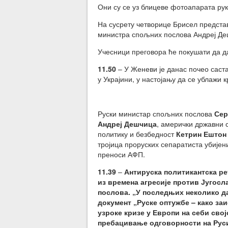
Они су се уз блицеве фотоапарата рук
На сусрету четворице Брисел предста
министра спољних послова Андреј Де
Учесници преговора ће покушати да да
11.50
– У Женеви је данас почео саста
у Украјини, у настојању да се ублажи 
Руски министар спољних послова
Сер
Андреј Дешчица
, амерички државни 
политику и безбедност
Кетрин Ештон
тројица проруских сепаратиста убијени
преноси АФП.
11.39
–
Антируска политикантска ре
из времена агресије против Југосл
послова. „У последњих неколико да
документ „Руске оптужбе – како заи
узроке кризе у Европи на себи сво
пребацивање одговорности на Русиј