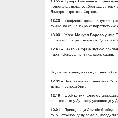
13.55
–
Јулија Тимошенко
, председн
подржала стварање „бригада за терит
Дњепропетровск и Харков.
13.30
– Украјински државни тужилац по
сумње да финансира сепаратистичке а
13.00
–
Жозе Мануел Барозо
у име Е
спремност за разговоре са Русијом и У
12.41
– Лекар из који је шутнуо припад
идентификован је и ухапшен, саопшти
Подсетимо инцидент се догодио у бли
12.31
– На граничним прелазима Украј
трупа, преноси Униан.
12.19
– Шеф криминалне организације,
сепаратисте у Луганску ухапшен је у Д
12.01
– Припадници Службе безбедност
су, у источном делу земље, изводили 