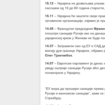
15.12
– Украјина не дозвољава улазак 
пасошем од 16 до 60 година старости, 
15.11
– Украјина ће заштити своје пра
трговинске организације, изјавио је 
14.45
– Француски председник
Франс
пооштри санкције Русији ако на данаш
украјинској кризи у Женеви не буде по
14.37
– Затражили смо од ЕУ и САД да
мисију дуж границе Украјине, објавио
Олег Тјангнибок
.
14.07
– Европски парламент је данас и
уведу оштрије санкције Русији због д
посматраче у Украјину.
“ЕУ мора да прошири санкције према 
Русији и економске санкције”, каже се
Стразбуру.