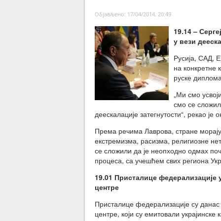
Објављено: 17/04/2014, 20:49
19.14 – Серг
у вези дееск
Русија, САД, Е
на конкретне к
руске диплома
„Ми смо усвоји
смо се сложил
деескалације затегнутости“, рекао је о
Према речима Лаврова, стране морају 
екстремизма, расизма, религиозне не
се сложили да је неопходно одмах по
процеса, са учешћем свих региона Укра
19.01 Присталице федерализације у
центре
Присталице федерализације су данас у
центре, који су емитовали украјинске 