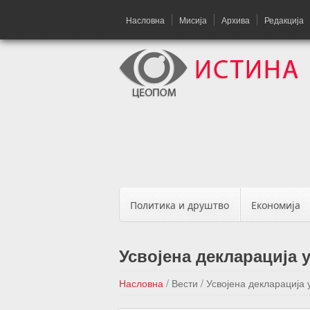
Насловна
Мисија
Архива
Редакција
Политика и друштво
Економија
Усвојена декларација 
Насловна
/
Вести
/
Усвојена декларација