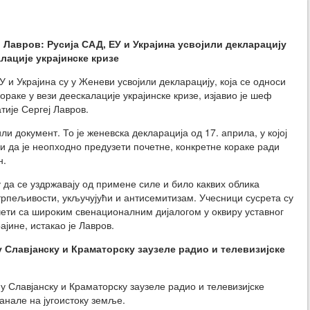
еј Лавров: Русија САД, ЕУ и Украјина усвојили декларацију
алације украјинске кризе
У и Украјина су у Женеви усвојили декларацију, која се односи
ораке у вези деескалације украјинске кризе, изјавио је шеф
тије Сергеј Лавров.
ли документ. То је женевска декларација од 17. априла, у којој
и да је неопходно предузети почетне, конкретне кораке ради
н.
да се уздржавају од примене силе и било каквих облика
трпељивости, укључујући и антисемитизам. Учесници сусрета су
чети са широким свенационалним дијалогом у оквиру уставног
јине, истакао је Лавров.
 Славјанску и Краматорску заузеле радио и телевизијске
 Славјанску и Краматорску заузеле радио и телевизијске
канале на југоистоку земље.