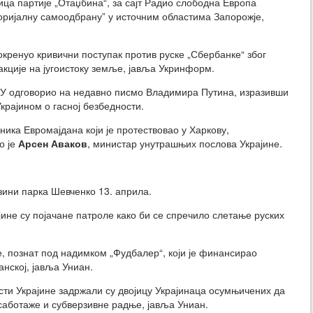
ица партије „Отаџбина“, за сајт Радио слободна Европа
оријалну самоодбрану” у источним областима Запорожје,
кренуо кривични поступак против руске „Сбербанке“ због
кције на југоистоку земље, јавља Укринформ.
У одговорио на недавно писмо Владимира Путина, изразивши
крајином о гасној безбедности.
ника Евромајдана који је протествовао у Харкову,
о је
Арсен Аваков
, министар унутрашњих послова Украјине.
зини парка Шевченко 13. априла.
ине су појачане патроле како би се спречило слетање руских
 познат под надимком „Фудбалер“, који је финансирао
анској, јавља Униан.
и Украјине задржали су двојицу Украјинаца осумњичених да
саботаже и субверзивне радње, јавља Униан.