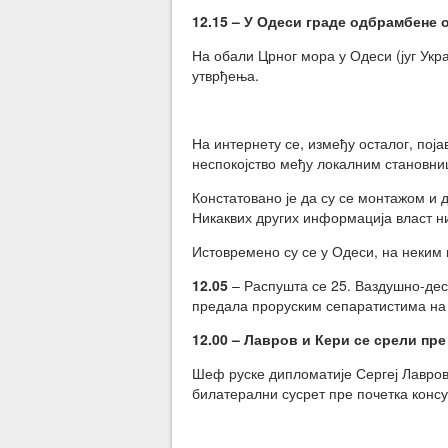
12.15 – У Одеси граде одбрамбене о
На обали Црног мора у Одеси (југ Укра
утврђења.
На интернету се, између осталог, поја
неспокојство међу локалним становниш
Констатовано је да су се монтажом и 
Никаквих других информација власт ниј
Истовремено су се у Одеси, на неким 
12.0
5
– Распушта се 25. Ваздушно-деса
предала проруским сепаратистима на 
12.00 – Лавров и Кери се срели пре
Шеф руске дипломатије Сергеј Лавров
билатерални сусрет пре почетка консу