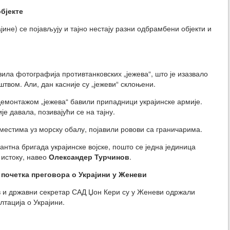
бјекте
јине) се појављују и тајно нестају разни одбрамбени објекти и
вила фотографија противтанковских „јежева“, што је изазвало
твом. Али, дан касније су „јежеви“ склоњени.
демонтажом „јежева“ бавили припадници украјинске армије.
е давала, позивајући се на тајну.
местима уз морску обалу, појавили ровови са граничарима.
нтна бригада украјинске војске, пошто се једна јединица
истоку, навео
Олександер Турчинов
.
 почетка преговора о Украјини у Женеви
 и државни секретар САД Џон Кери су у Женеви одржали
лтација о Украјини.