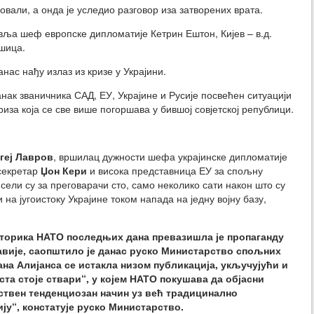
овали, а онда је уследио разговор иза затворених врата.
вља шеф европске дипломатије Кетрин Ештон, Кијев – в.д.
шица.
нас нађу излаз из кризе у Украјини.
нак званичника САД, ЕУ, Украјине и Русије посвећен ситуацији
криза која се све више погоршава у бившој совјетској републици.
геј Лавров
, вршилац дужности шефа украјинске дипломатије
секретар
Џон Кери
и висока представница ЕУ за спољну
сели су за преговарачи сто, само неколико сати након што су
 на југоистоку Украјине током напада на једну војну базу,
торика НАТО последњих дана превазишла је пропаганду
авије, саопштило је данас руско Министарство спољних
на Алијанса се истакла низом публикација, укључујући и
ста стоје ствари“, у којем НАТО покушава да објасни
јствен тенденциозан начин уз већ традицинално
у“, констатује руско Министарство.