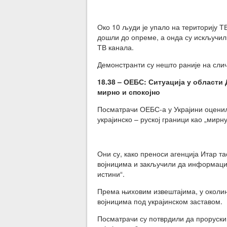
Око 10 људи је упало на територију Т
дошли до опреме, а онда су искључил
ТВ канала.
Демонстранти су нешто раније на слич
18.38 – ОЕБС: Ситуација у области 
мирно и спокојно
Посматрачи ОЕБС-а у Украјини оценили
украјинско – руској граници као „мирну
Они су, како преноси агенција Итар т
војницима и закључили да информације
истини“.
Према њиховим извештајима, у околин
војницима под украјинском заставом.
Посматрачи су потврдили да проруски