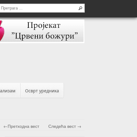
бализам
Осврт уредника
←Претходна вест
Следећа вест →