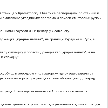
В станице у Краматорску. Они су се распоредили по станици и
и емитовање украјинских програма и почели емитовање руских
ан начин заузели и ТВ центар у Славјанску.
Доњецка „крајње напета“, на граници Украјине и Русије
 су ситуацију у области Доњецка као „крајње напету“, а на
 и спокојну“.
асс, обишли аеродром у Краматорску где су разговарали са
 о авиону који је пре два дана тамо оборен „не одговарају
и града Краматорска налази се 15 оклопних возила са
 демонстранти контролишу зграду регионалне администрације