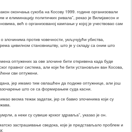
након окончања сукоба на Косову 1999. године организовали
им и елиминацију политичких ривала”, рекао је Вилијамсон и
новима, већ о организованој кампањи у којој је учествовао сам
ч о злочинима против човечности, укључујући убиства,
ема цивилном становништву, што је у складу са оним што
имена оптужених за ове злочине бити откривена када буде
ког правног система, али који ће бити установљен ван Косова,
аћени сви оптужени.
едана, јер имамо тим овлашћен да подиже оптужнице, али још
 разочарење што се са формирањем суда касни.
 имао веома тежак задатак, јер се бавио злочинима који су
ржава.
умрли, а неки су сувише крхког здравља”, указао је он.
матско застрашивање сведока, које је представљало проблем и
К.