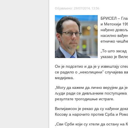
Објављено: 29/07/2014, 13:56
БРИСЕЛ – Глав
и Метохији 19
нађено довољн
насилно вађен
етничко чишћ
„То што засад
указао је Вили
Он је подсетио и да је у извештају с
се радило о „неколицини” случајева в
медијима.
„Могу да кажем да лично верујем да је
људи ради се дивљачким поступцима з
резултате трогодишње истраге.
Вилијамсон је рекао да су нађени до
Косову а нарочито против Срба и Рома
„Сви Срби који су хтели да остану на 