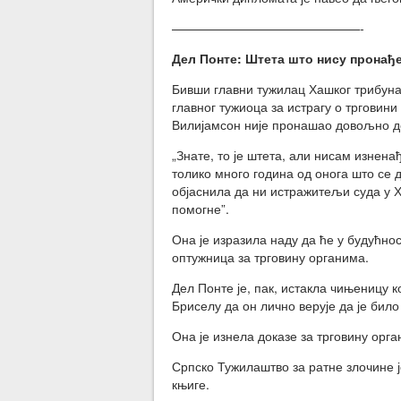
———————————————-
Дел Понте: Штета што нису пронађ
Бивши главни тужилац Хашког трибуна
главног тужиоца за истрагу о трговин
Вилијамсон није пронашао довољно до
„Знате, то је штета, али нисам изнена
толико много година од онога што се д
објаснила да ни истражитељи суда у Ха
помогне”.
Она је изразила наду да ће у будућно
оптужница за трговину органима.
Дел Понте је, пак, истакла чињеницу к
Бриселу да он лично верује да је било
Она је изнела доказе за трговину орга
Српско Тужилаштво за ратне злочине ј
књиге.