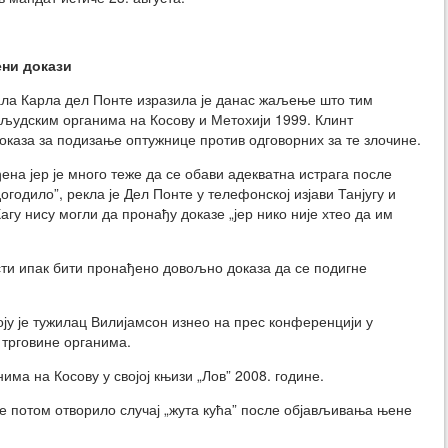
ени докази
ла Карла дел Понте изразила је данас жаљење што тим
и људским органима на Косову и Метохији 1999. Клинт
каза за подизање оптужнице против одговорних за те злочине.
ђена јер је много теже да се обави адекватна истрага после
огодило”, рекла је Дел Понте у телефонској изјави Танјугу и
гу нису могли да пронађу доказе „јер нико није хтео да им
сти ипак бити пронађено довољно доказа да се подигне
оју је тужилац Вилијамсон изнео на прес конференцији у
 трговине органима.
нима на Косову у својој књизи „Лов” 2008. године.
е потом отворило случај „жута кућа” после објављивања њене