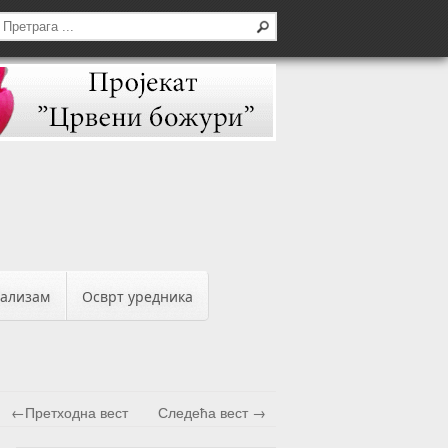
бализам
Осврт уредника
←Претходна вест
Следећа вест →