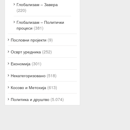
Глобализам – Завера
(220)
Глобализам – Политички
процеси
(381)
Пословни пројекти
(9)
Осврт уредника
(252)
Економија
(301)
Некатегоризовано
(518)
Косово и Метохија
(613)
Политика и друштво
(5.074)