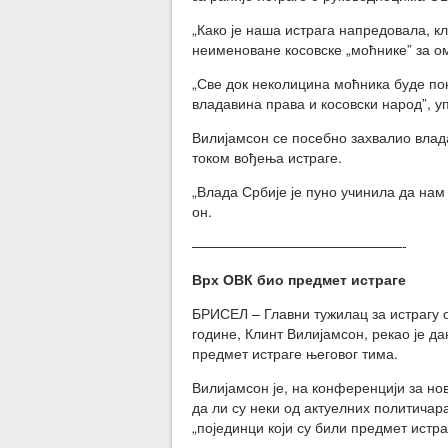
„Како је наша истрага напредовала, кл
неименоване косовске „моћнике” за о
„Све док неколицина моћника буде пок
владавина права и косовски народ”, уп
Вилијамсон се посебно захвалио влада
током вођења истраге.
„Влада Србије је пуно учинила да нам 
он.
———————————————-
Врх ОВК био предмет истраге
БРИСЕЛ – Главни тужилац за истрагу 
године, Клинт Вилијамсон, рекао је да
предмет истраге његовог тима.
Вилијамсон је, на конференцији за но
да ли су неки од актуелних политичара
„појединци који су били предмет истр