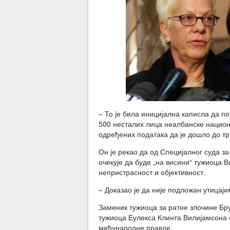
– То је била иницијална каписла да 
500 несталих лица неалбанске национ
одређених података да је дошло до тр
Он је рекао да од Специјалног суда з
очекује да буде „на висини“ тужиоца В
непристрасност и објективност.
– Доказао је да није подложан утицајим
Заменик тужиоца за ратне злочине Бру
тужиоца Еулекса Клинта Вилијамсона 
међународне правде.