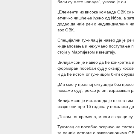
били су мете напада”, указао је он.
„Елементи из високе команде ОВК су 
етничко чишћење јужно од Ибра, а зат
додао да није реч о индивидуалним чи
врх ОВК.
Специјални тужилац је навео да је ре
киднаповања и нехумано поступање пр
стоји у Мартијевом извештају.
Вилијамсон је навео да ће конкретна 
формиран посебан суд у оквиру косовс
и да ће истом оптужницом бити обухв
„Ми смо у правној ситуацији без прес
немамо суд”, рекао је он, изразивши
Вилијамсон је истакао да је његов тим
извршени пре 15 година у неколико д
„Током тог времена, многи сведоци су 
Тужилац се посебно осврнуо на систе
за раније истраге о руководиоцима ОВ