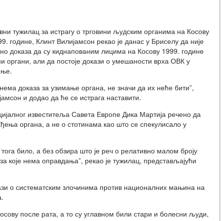
ни тужилац за истрагу о трговини људским органима на Косову
99. године, Клинт Вилијамсон рекао је данас у Бриселу да није
о доказа да су киднапованим лицима на Косову 1999. године
и органи, али да постоје докази о умешаности врха ОВК у
ење.
 нема доказа за узимање органа, не значи да их неће бити”,
јамсон и додао да ће се истрага наставити.
пецијалног известитеља Савета Европе Дика Мартија речено да
ађења органа, а не о стотинама као што се спекулисало у
 тога било, а без обзира што је реч о релативно малом броју
а које нема оправдања”, рекао је тужилац, представљајући
кази о систематским злочинима против националних мањина на
.
Косову после рата, а то су углавном били стари и болесни људи,