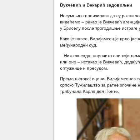
Вукчевић и Векарић задовољни
Несумњиво произилази да су ратни зло
видећемо – рекао је Вукчевић агенциј
у Бриселу после трогодишње истраге 
Како је навео, Вилијамсон је врло јас
међународни суд.
– Нико за сада, нарочито они који нем
или оно – истакао је Вукчевић, додају
оптужнице и пресудом.
Према његовој оцени, Вилијамсонов ти
српско Тужилаштво за ратне злочине 
трибунала Карле дел Понте.