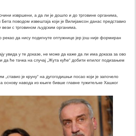
чини извршени, а да ли је дошло и до трговине органима,
и Бета поводом извештаја који је Вилијамсон данас представио
у вези с трговином људским органима.
но рекао да нису подигнуте оптужнице јер још није формиран
ају увида у те доказе, не може да каже да ли има доказа за ово
ћи да ће тачка на случај „Жута куће“ добити епилог подизањем
м „ставио је круну“ на дугогодишњи посао који је започело
на основу навода из књиге бивше главне тужитељке Хашког