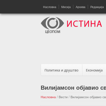
Насловна
Мисија
Архива
Редакција
Политика и друштво
Економија
Вилијамсон објавио св
Насловна
/
Вести
/
Вилијамсон објавио св