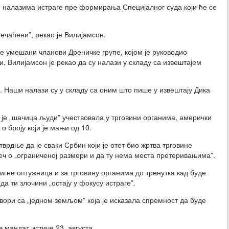
о налазима истраге пре формирања Специјалног суда који ће се
печаћени”, рекао је Вилијамсон.
е умешани чланови Дреничке групе, којом је руководио
, Вилијамсон је рекао да су налази у складу са извештајем
 Наши налази су у складу са оним што пише у извештају Дика
 је „шачица људи” учествовала у трговини органима, амерички
о броју који је мањи од 10.
врдње да је сваки Србин који је отет био жртва трговине
реч о „ограниченој размери и да ту нема места претеривањима”.
игне оптужница и за трговину органима до тренутка кад буде
а ти злочини „остају у фокусу истраге”.
овори са „једном земљом” која је исказала спремност да буде
 мандат истиче 23. августа.