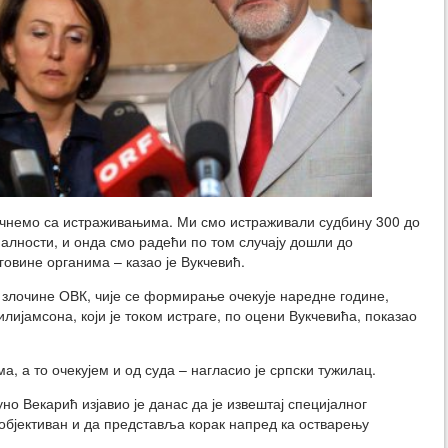
почнемо са истраживањима. Ми смо истраживали судбину 300 до
алности, и онда смо радећи по том случају дошли до
говине органима – казао је Вукчевић.
а злочине ОВК, чије се формирање очекује наредне године,
илијамсона, који је током истраге, по оцени Вукчевића, показао
а, а то очекујем и од суда – нагласио је српски тужилац.
но Векарић изјавио је данас да је извештај специјалног
објективан и да представља корак напред ка остварењу