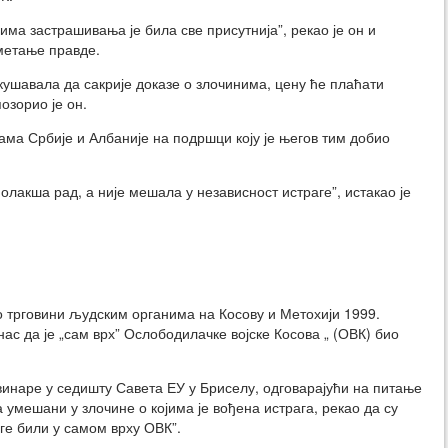
има застрашивања је била све присутнија”, рекао је он и
метање правде.
ушавала да сакрије доказе о злочинима, цену ће плаћати
озорио је он.
ма Србије и Албаније на подршци коју је његов тим добио
олакша рад, а није мешала у независност истраге”, истакао је
о трговини људским органима на Косову и Метохији 1999.
нас да је „сам врх” Ослободилачке војске Косова „ (ОВК) био
винаре у седишту Савета ЕУ у Бриселу, одговарајући на питање
 умешани у злочине о којима је вођена истрага, рекао да су
аге били у самом врху ОВК”.