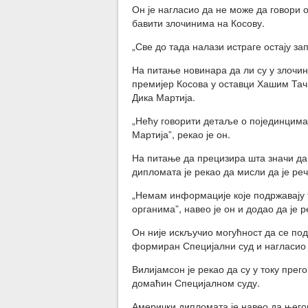
Он је нагласио да не може да говори 
бавити злочинима на Косову.
„Све до тада налази истраге остају за
На питање новинара да ли су у злочин
премијер Косова у оставци Хашим Тачи
Дика Мартија.
„Нећу говорити детаље о појединцима.
Мартија”, рекао је он.
На питање да прецизира шта значи да
дипломата је рекао да мисли да је реч 
„Немам информације које подржавају т
органима”, навео је он и додао да је 
Он није искључио могућност да се под
формиран Специјални суд и нагласио д
Вилијамсон је рекао да су у току прег
домаћин Специјалном суду.
Амерички дипломата је навео да његов