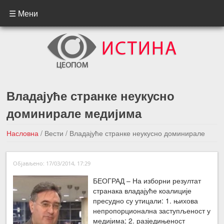
☰ Мени
Владајуће странке неукусно
доминирале медијима
Насловна
/
Вести
/
Владајуће странке неукусно доминирале
медијима
Објављено: 17/03/2014, 17:29
←Претходна вест
Следећа вест →
БЕОГРАД – На изборни резултат
странака владајуће коалиције
пресудно су утицали: 1. њихова
непропорционална заступљеност у
медијима; 2. разједињеност