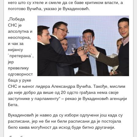
него што су хтеле и смеле да се баве критиком власти, а
поготово Вучића, указао је Вукадиновић.
„Победа
СНС је
апсолутна и
неоспорна,
и чак за
нијансу
`претерана`,
јер
превелику
одговорност
баца у руке
СНС и њеног лидера Александра Вучића. Такође, мислим
да није добро да више од 20 одсто грађана нема своје
заступнике у парламенту“ – рекао је Вукадиновић агенцији
Бета.
Вукадиновић је навео да су избори одлучени још када су
расписани, јер не би ни били расписани да је постојала
било каква могућност да исход буде битно другачији.