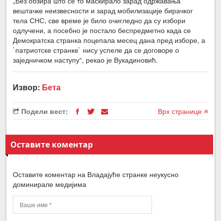
„Без обзира што се то маскирало зарад одржавања
вештачке неизвесности и зарад мобилизације бирачког
тела СНС, све време је било очигледно да су избори
одлучени, а посебно је постало беспредметно када се
Демократска странка поцепала месец дана пред изборе, а
`патриотске странке` нису успеле да се договоре о
заједничком наступу“, рекао је Вукадиновић.
Извор:
Бета
Подели вест:
Врх странице
Оставите коментар
Оставите коментар на Владајуће странке неукусно
доминирале медијима