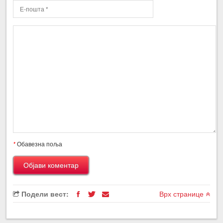
*
Обавезна поља
Подели вест:
Врх странице