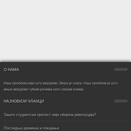
О НАМА
Наш проблем није што верујемо. Вера је снага. Наш проблем је што
више верујемо туђим речима него својим очима.
НАЈНОВИЈИ ЧЛАНЦИ
Зашто студентски протест није обојена револуција?
Последња времена и покајање