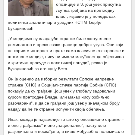
опозиције и 3. још увек присутна
љутња грађана на претходну
власт, изјавио је у понедељак
политички аналитичар и уредник НСПМ Ђорђе
Вукадиновић.
„У медијима су владајуће странке биле заступљене
доминантно и преко сваке границе доброг укуса. Они који
не користе интернет и прате само класичне електронске и
штампане медије, нису ни имали могућност да објективно
и критички просуде о политичкој понуди“, рекао је
Вукадиновић за агенцију Бета.
Он је оценио да изборни резултати Српске напредне
странке (СНС) и Социјалистичке партије Србије (СПС)
показују да су грађани „још увек у глобалу задовољни
курсом претходне Владе, или макар нису озбиљно
разочарани“, и да се грађани још увек у значајном броју
надају да ће те странке испунити своја обећања.
Ипак, можда је најважније то што су опозиционе странке –
и оне „грађанске“ и оне „националне“, наступиле
разједињено и посвађано, и више међусобно полемисале