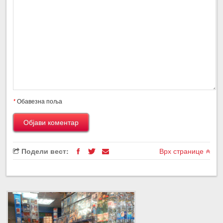
*
Обавезна поља
Подели вест:
Врх странице