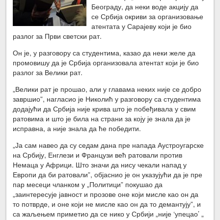
Београду, да неки воде акцију да
се Србија окриви за организовање
атентата у Сарајеву који је био
разлог за Први светски рат.
Он је, у разговору са студентима, казао да неки желе да
промовишу да је Србија организовала атентат који је био
разлог за Велики рат.
„Велики рат је прошао, али у главама неких није се добро
завршио”, нагласио је Николић у разговору са студентима
додајући да Србија није крива што је побеђивала у свим
ратовима и што је била на страни за коју је знала да је
исправна, а није знала да ће победити.
„Ја сам навео да су седам дана пре напада Аустроугарске
на Србију, Енглези и Французи већ ратовали против
Немаца у Африци. Што значи да нису чекали напад у
Европи да би ратовали”, објаснио је он указујући да је пре
пар месеци чланком у „Политици” покушао да
„заинтересује јавност и прозове оне који мисле као он да
то потврде, и оне који не мисле као он да то демантују”, и
са жаљењем приметио да се нико у Србији „није ‘упецао’ „