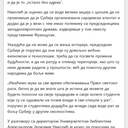
и да је то „остало без одјека”.
Николић је оценио да се води велика акција с циљем да се
промовише да је Србија организовала сарајевски атентат и
додао да је у вези с тим имао полемику са председницима
западноевропских држава, издвојивши у том смислу
представнике Француске.
Указујући да не може да се мења историја, председник
Србије је поручио да они који су довољно моћни,
економски и технолошки, треба да се посвете промени
будућности, и да не ратују и отимају територије, као што су
неке државе радиле у прошлости, већ да помогну другим
народима да боље живе.
„Имаћемо мука за све време обележавања Првог светског
рата, битно је да ви знате шта је истина да можете да
будете поносни на своје прадедове и своје колеге студенте
који су се одазвали на позив владе и сви отишли у рат”,
поручио је студентима додајући да млади сада воде рат за
бољу Србију у другим околностима.
У разговору са директором Универзитетске библиотеке
Александром Јерковим Николић је казао да покушава да