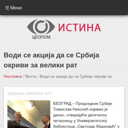
☰ Мени
Води се акција да се Србија
окриви за велики рат
Насловна
/
Вести
/
Води се акција да се Србија окриви за
велики рат
Објављено: 04/04/2014, 14:27
←Претходна вест
Следећа вест →
БЕОГРАД – Председник Србије
Томислав Николић изјавио је
данас, отварајући дигиталну
читаоницу у Универзитетској
библиотеци „Светозар Марковић” у