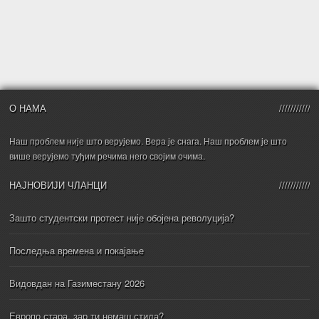
О НАМА
Наш проблем није што верујемо. Вера је снага. Наш проблем је што
више верујемо туђим речима него својим очима.
НАЈНОВИЈИ ЧЛАНЦИ
Зашто студентски протест није обојена револуција?
Последња времена и покајање
Видовдан на Газиместану 2026
Европо стара, зар ти немаш стида?