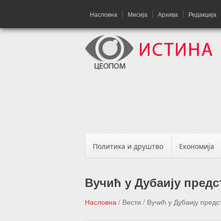
Насловна
Мисија
Архива
Редакција
Политика и друштво
Економија
Вучић у Дубаију предс
Насловна
/
Вести
/
Вучић у Дубаију предс