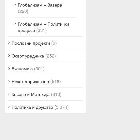
Глобализам – Завера
(220)
Глобализам – Политички
процеси
(381)
Пословни пројекти
(9)
Осврт уредника
(252)
Економија
(301)
Некатегоризовано
(518)
Косово и Метохија
(613)
Политика и друштво
(5.074)