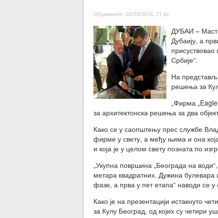
Објављено: 02/03/2014, 21:42
ДУБАИ – Масте
Дубаију, а пр
присуствовао 
Србије“.
На представљ
решења за Кул
„Фирма „Eagle 
за архитектонска решења за два објек
Како се у саопштењу прес службе Влад
фирме у свету, а међу њима и она ко
и која је у целом свету позната по из
„Укупна површина „Београда на води“,
метара квадратних. Дужина булевара и
фазе, а прва у пет етапа“ наводи се у
Како је на презентацији истакнуто чет
за Кулу Београд, од којих су четири уш