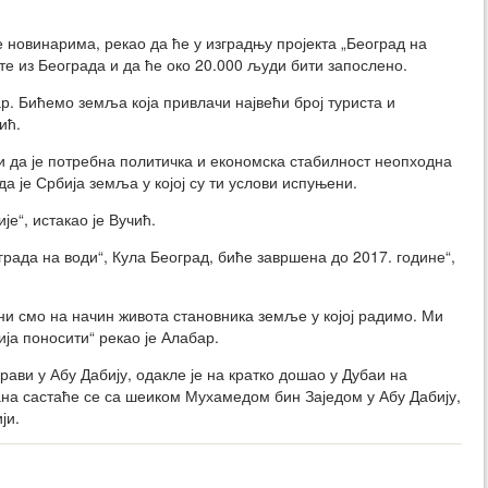
е новинарима, рекао да ће у изградњу пројекта „Београд на
е из Београда и да ће око 20.000 људи бити запослено.
р. Бићемо земља која привлачи највећи број туриста и
ић.
и да је потребна политичка и економска стабилност неопходна
а је Србија земља у којој су ти услови испуњени.
је“, истакао је Вучић.
ограда на води“, Кула Београд, биће завршена до 2017. године“,
и смо на начин живота становника земље у којој радимо. Ми
ја поносити“ рекао је Алабар.
рави у Абу Дабију, одакле је на кратко дошао у Дубаи на
ана састаће се са шеиком Мухамедом бин Заједом у Абу Дабију,
ји.