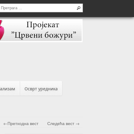
бализам
Осврт уредника
←Претходна вест
Следећа вест →