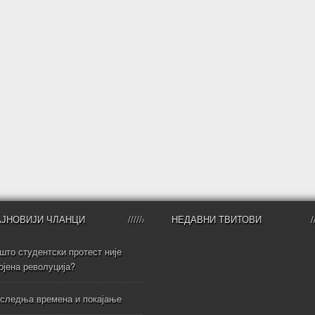
АЈНОВИЈИ ЧЛАНЦИ
НЕДАВНИ ТВИТОВИ
што студентски протест није
ојена револуција?
следња времена и покајање