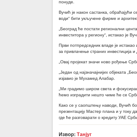
понуде.
Вучић је након састанка, обраћајући с
води“ бити укључене фирме и архитект
„Београд ће постати регионални цента
инвеститора у региону“, истакао је Вуч
Први потпредседник владе је истакао 
за привлачење страних инвестиција и д
„Овај пројекат значи ново рођење Срби
„Један од најзначајнијих објеката „Бе
изјавио је Мухамед Алабар.
„Ми градимо широм света и фокусиран
ћемо изградити нешто чиме ће се Срби
Како се у саопштењу наводи, Вучић бо
презентацију Мастер плана и у току д
где ће разговарати о кредиту УАЕ Срби
Извор:
Танјуг