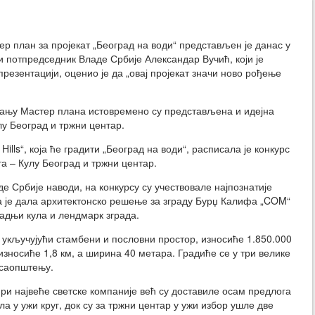
р план за пројекат „Београд на води“ представљен је данас у
ви потпредседник Владе Србије Александар Вучић, који је
презентацији, оценио је да „овај пројекат значи ново рођење
ању Мастер плана истовремено су представљена и идејна
у Београд и тржни центар.
Hills“, која ће градити „Београд на води“, расписала је конкурс
та – Кулу Београд и тржни центар.
е Србије наводи, на конкурсу су учествовале најпознатије
ја је дала архитектонско решење за зграду Бурџ Калифа „COM“
градњи кула и лендмарк зграда.
 укључујући стамбени и пословни простор, износиће 1.850.000
зносиће 1,8 км, а ширина 40 метара. Градиће се у три велике
 саопштењу.
ири највеће светске компаније већ су доставиле осам предлога
ла у ужи круг, док су за тржни центар у ужи избор ушле две