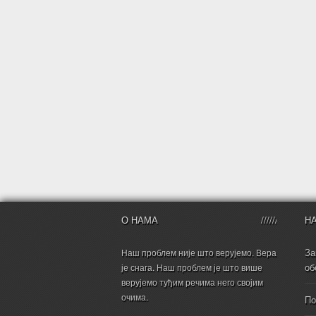
О НАМА
Н
За
Наш проблем није што верујемо. Вера
об
је снага. Наш проблем је што више
верујемо туђим речима него својим
очима.
По