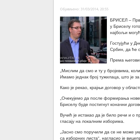
Објављено: 31/03/2014, 20:55
БРИСЕЛ – Први
у Бриселу гот
најбољи могућ
Гостујући у Д
Србин, да ће о
Према његовим
„Мислим да смо и ту у бројевима, коли
Имамо једнак број тужилаца, што је за 
Како је рекао, крајњи договор у облас
„Очекујемо да после формирања нове в
Бриселу буде постигнут коначни догово
Вучић је истакао да је било речи и о 
гласају на локалним изборима.
„Јасно смо поручили да се не може ук
са изборних листа“, нагласио је вицеп