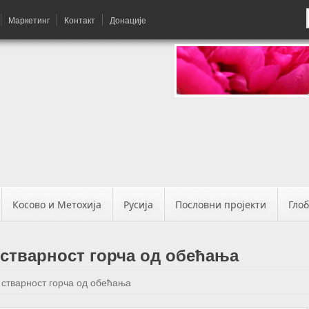
Маркетинг
Контакт
Донације
Косово и Метохија
Русија
Пословни пројекти
Гло
 стварност горча од обећања
 стварност горча од обећања