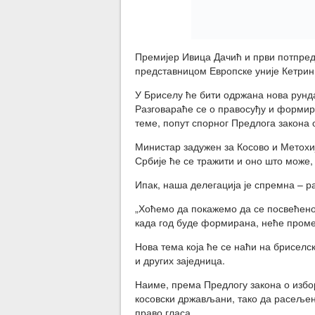
Премијер Ивица Дачић и први потпред
представницом Европске уније Кетрин
У Бриселу ће бити одржана нова рунд
Разговараће се о правосуђу и формира
теме, попут спорног Предлога закона 
Министар задужен за Косово и Метохиј
Србије ће се тражити и оно што може,
Ипак, наша делегација је спремна – ра
„Хоћемо да покажемо да се посвећен
када год буде формирана, неће промен
Нова тема која ће се наћи на бриселс
и других заједница.
Наиме, према Предлогу закона о избо
косовски држављани, тако да расељен
право гласа.