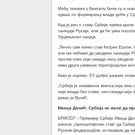
Међу темама у Бриселу били су и нова
одмах по формирању владе доћи у Ср
Кад је реч о ставу Србије према кризи
санкције Русији, али да ће увек пошт
Уједињених нација.
„Лично сам изнео став Кетрин Ештон. 
али ми нећемо да уводимо санкције Ру
против оних који никада нису уводили 
неки други узимали територијални инте
Како је оценио, ЕУ добро разуме позиц
„Србија је независна земља која има с
није влада без става, него влада која 
рекао је Вучић.
Ивица Дачић: Србиjа не жели да пр
БРИСEЛ – Премиjер Србиjе Ивица Дачи
изнели „принципиjелан став“ да Србиj
Руском федерациjом, истакавши да на 