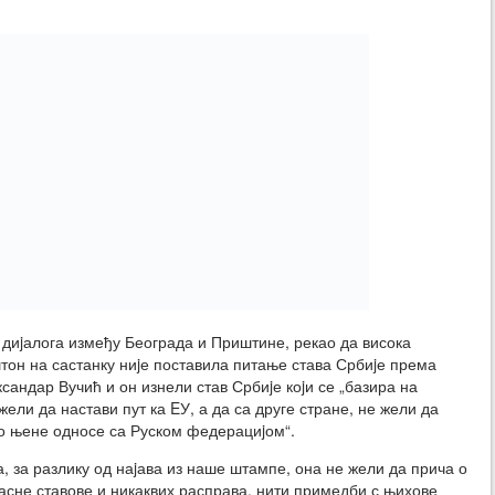
 диjалога између Београда и Приштине, рекао да висока
тон на састанку ниjе поставила питање става Србиjе према
сандар Вучић и он изнели став Србиjе коjи се „базира на
и да настави пут ка EУ, а да са друге стране, не жели да
ио њене односе са Руском федерациjом“.
а, за разлику од наjава из наше штампе, она не жели да прича о
асне ставове и никаквих расправа, нити примедби с њихове