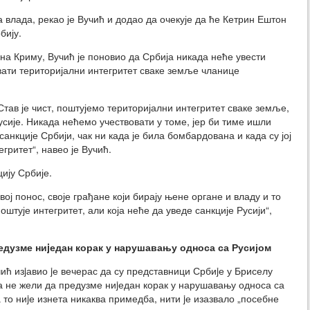
 влада, рекао је Вучић и додао да очекује да ће Кетрин Ештон
бију.
 на Криму, Вучић је поновио да Србија никада неће увести
овати територијални интегритет сваке земље чланице
Став је чист, поштујемо територијални интегритет сваке земље,
сије. Никада нећемо учествовати у томе, јер би тиме ишли
санкције Србији, чак ни када је била бомбардована и када су јој
гритет“, навео је Вучић.
ију Србије.
вој понос, своје грађане који бирају њене органе и владу и то
поштује интегритет, али која неће да уведе санкције Русији“,
едузме ниjедан корак у нарушавању односа са Русијом
ћ изjавио jе вечерас да су представници Србиjе у Бриселу
а не жели да предузме ниjедан корак у нарушавању односа са
то ниjе изнета никаква примедба, нити jе изазвало „посебне