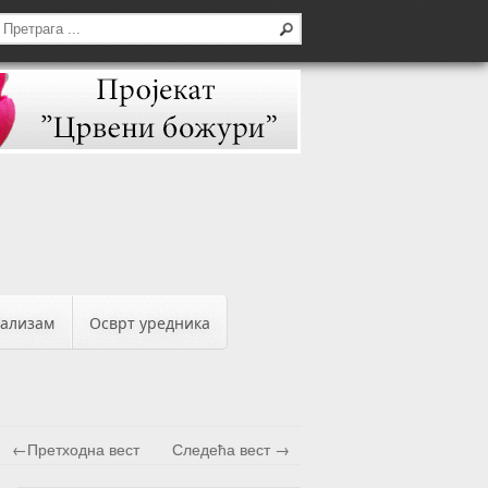
бализам
Осврт уредника
←Претходна вест
Следећа вест →