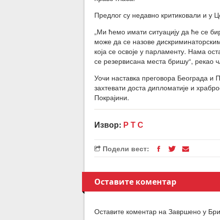
Предлог су недавно критиковали и у Ц
„Ми ћемо имати ситуацију да ће се би
може да се назове дискриминаторским
која се освоје у парламенту. Нама ост
се резервисана места бришу“, рекао 
Уочи наставка преговора Београда и П
захтевати доста дипломатије и храбро
Покрајини.
Извор:
Р Т С
Подели вест:
Оставите коментар
Оставите коментар на Завршено у Бри