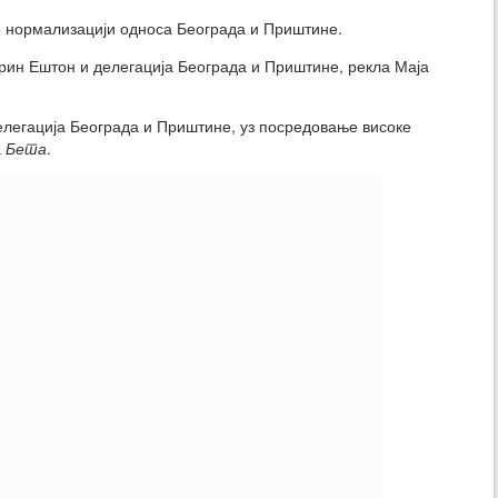
о нормализацији односа Београда и Приштине.
трин Ештон и делегација Београда и Приштине, рекла Маја
елегација Београда и Приштине, уз посредовање високе
а
Бета
.