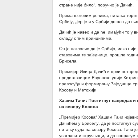
стране ниjе било“, поручио jе Дачић.
Према његовим речима, питања терито
Србиjу, „jер jе и у Србиjи дошло до њ
Дачић jе навео и да ће, имаjући то у 
складу с тим принципима.
Oн jе нагласио да jе Србиjа, иако ниj
ставовима те заjеднице, прошле годин
Брисела.
Премијер Ивица Дачић и први потпред
представницом Европске уније Кетрин
правосуђу и формирању Заједнице срп
Косову и Метохији.
Хашим Тачи: Постигнут напредак и
на северу Косова
„Премијер Косова“ Хашим Тачи изјави
Дачићем у Бриселу, да је постигнут с
питању суда на северу Косова. Тачи је
усагласити стручњаци, и да споразум 