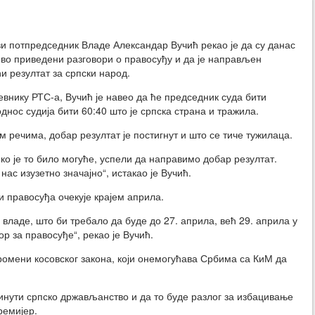
 потпредседник Владе Александар Вучић рекао је да су данас
ово приведени разговори о правосуђу и да је направљен
и резултат за српски народ.
невнику РТС-а, Вучић је навео да ће председник суда бити
днос судија бити 60:40 што је српска страна и тражила.
 речима, добар резултат је постигнут и што се тиче тужилаца.
ко је то било могуће, успели да направимо добар резултат.
нас изузетно значајно“, истакао је Вучић.
ти правосуђа очекује крајем априла.
ладе, што би требало да буде до 27. априла, већ 29. априла у
р за правосуђе“, рекао је Вучић.
промени косовског закона, који онемогућава Србима са КиМ да
инути српско држављанство и да то буде разлог за избацивање
ремијер.