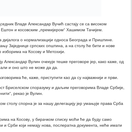
седник Владе Александар Вучић састају се са високом
 Ештон и косовским „премијером“ Хашимом Тачијем.
а дијалога о нормализацији односа Београда и Приштине.
њу Заједнице српских општина, а на столу ће бити и нове
о изборима на Косову и Метохији.
у Александар Вулин очекује тешке преговоре јер, како каже, од
 али и оно што не може да да.
зговорима ће, каже, приступити као да су најважнији и први.
ост Бриселском споразуму и даљим преговорима Владе Србије,
ити“, рекао је Вулин.
ком столу спорна је за нашу делегацију јер умањује права Срба
рима на Косову, у бирачком списку моћи ће да буду само
и и Срби који немају нова, послератна документа, неће имати