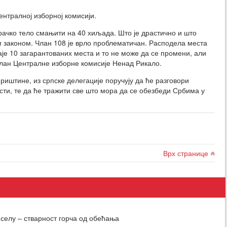
ентралној изборној комисији.
рачко тело смањити на 40 хиљада. Што је драстично и што
 законом. Члан 108 је врло проблематичан. Расподела места
аје 10 загарантованих места и то не може да се промени, али
члан Централне изборне комисије Ненад Рикало.
риштине, из српске делегације поручују да ће разговори
сти, те да ће тражити све што мора да се обезбеди Србима у
Врх странице
селу – стварност горча од обећања