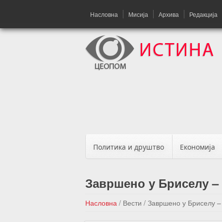
Насловна
Мисија
Архива
Редакција
Политика и друштво
Економија
Завршено у Бриселу –
Насловна
/
Вести
/
Завршено у Бриселу –