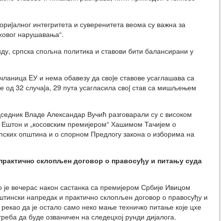
риjалног интегритета и суверенитета веома су важна за
иховог нарушавања“.
виду, српска спољна политика и ставови бити балансирани у
е чланица EУ и нема обавезу да своjе ставове усаглашава са
е од 32 случаjа, 29 пута усагласила своj став са мишљењем
седник Владе Александар Вучић разговарали су с високом
 Ештон и „косовским премијером“ Хашимом Тачијем о
ских општина и о спорном Предлогу закона о изборима на
 практично склопљен договор о правосуђу и питању суда
о је вечерас након састанка са премијером Србије Ивицом
уштински напредак и практично склопљен договор о правосуђу и
 рекао да је остало само неко мање техничко питање које цхе
треба да буде озваничен на следецхој рунди дијалога.