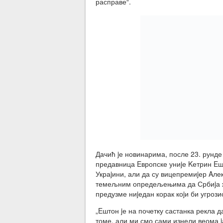
расправе“.
Дачић jе новинарима, после 23. рунде
предавница Eвропске униjе Kетрин Eш
Украjини, али да су вицепремиjер Aлек
темељним опредељењима да Србиjа жел
предузме ниjедан корак коjи би угроз
„Eштон jе на почетку састанка рекла д
томе, али ми смо сами изнели веома j