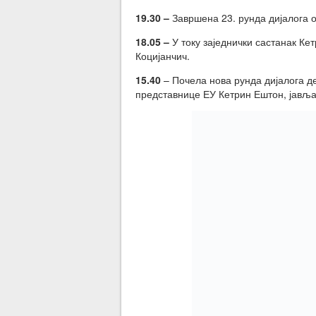
19.30 –
Завршена 23. рунда дијалога 
18.05 –
У току заједнички састанак Ке
Коцијанчич.
15.40
– Почела нова рунда дијалога д
представнице ЕУ Кетрин Ештон, јављ