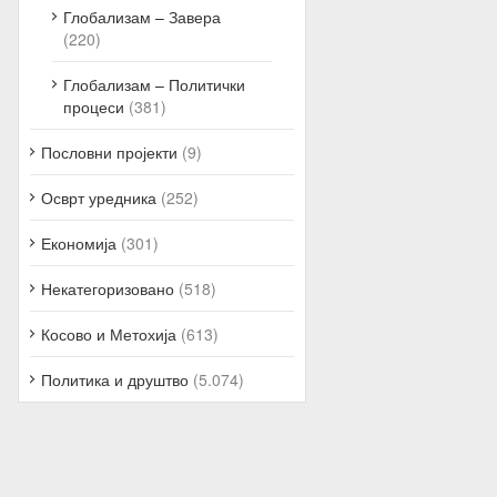
Глобализам – Завера
(220)
Глобализам – Политички
процеси
(381)
Пословни пројекти
(9)
Осврт уредника
(252)
Економија
(301)
Некатегоризовано
(518)
Косово и Метохија
(613)
Политика и друштво
(5.074)