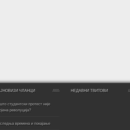
АЈНОВИЈИ ЧЛАНЦИ
НЕДАВНИ ТВИТОВИ
што студентски протест није
ојена револуција?
следња времена и покајање