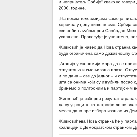
и непријатељ Србије“ свако ко говори 
2000. године.
„На неким телевизијама само је питањ
хероина у џепу пише песме. Србија се
све побио љубоморни Слободан Милоше
ухапшени. Правосуђе је уништено, пол
Живковић је навео да Нова странка к
буде ограничена само државношћу Срб
„Агонија у економији мора да се пре
отпуштања и смањивања плата. Отпусти
и по дана – све до једног – и отпустит
шта са онима који су изгубили посао 
бринемо о полтронима и партијским во
Живковић је изборни резултат странак
да су узроци те катастрофе лоше власт
месец дана пре избора изашао из Дем
Живковићева Нова странка ће у парлам
коалицији с Демократском странком Д