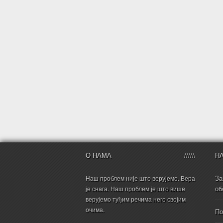
О НАМА
Н
За
Наш проблем није што верујемо. Вера
об
је снага. Наш проблем је што више
верујемо туђим речима него својим
очима.
По