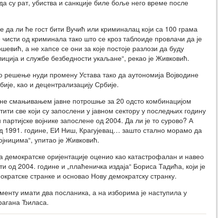
да су рат, убиства и санкције биле боље него време после
е да ли ће гост бити Вучић или криминалац који са 100 грама
 чисти од криминала тако што се кроз таблоиде провлачи да је
вић, а не хапсе се они за које постоје разлози да буду
иција и службе безбедности укаљане“, рекао је Живковић.
ао решење нуди промену Устава тако да аутономија Војводине
ије, као и децентрализацију Србије.
кине смањивањем јавне потрошње за 20 одсто комбинацијом
ти све који су запослени у јавном сектору у последњих годину
и партијске војнике запослене од 2004. Да ли је то сурово? А
од 1991. године, ЕИ Ниш, Крагујевац… зашто стално морамо да
јницима“, упитао је Живковић.
а демократске оријентације оценио као катастрофалан и навео
и од 2004. године и „плаћеничка издаја“ Бориса Тадића, који је
ократске странке и основао Нову демократску странку.
енту имати два посланика, а на изборима је наступила у
рагана Ђиласа.