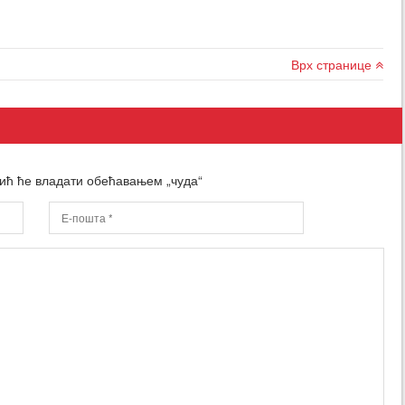
Врх странице
ић ће владати обећавањем „чуда“