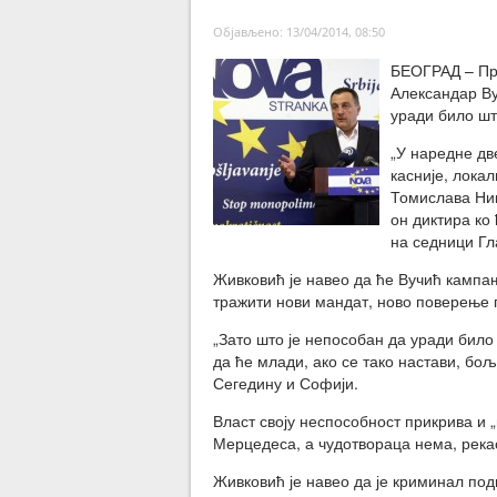
Објављено: 13/04/2014, 08:50
БЕОГРАД – Пр
Александар Ву
уради било шт
„У наредне дв
касније, лока
Томислава Ник
он диктира ко
на седници Гл
Живковић је навео да ће Вучић кампањ
тражити нови мандат, ново поверење 
„Зато што је непособан да уради било 
да ће млади, ако се тако настави, бо
Сегедину и Софији.
Власт своју неспособност прикрива и 
Мерцедеса, а чудотвораца нема, рекао
Живковић је навео да је криминал под