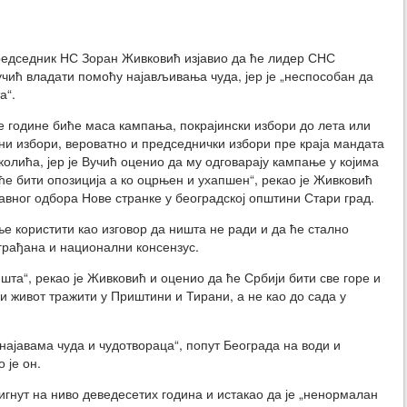
едседник НС Зоран Живковић изјавио да ће лидер СНС
чић владати помоћу најављивања чуда, јер је „неспособан да
а“.
е године биће маса кампања, покрајински избори до лета или
лни избори, вероватно и председнички избори пре краја мандата
олића, јер је Вучић оценио да му одговарају кампање у којима
 ће бити опозиција а ко оцрњен и ухапшен“, рекао је Живковић
авног одбора Нове странке у београдској општини Стари град.
е користити као изговор да ништа не ради и да ће стално
грађана и национални консензус.
шта“, рекао је Живковић и оценио да ће Србији бити све горе и
љи живот тражити у Приштини и Тирани, а не као до сада у
„најавама чуда и чудотвораца“, попут Београда на води и
 је он.
игнут на ниво деведесетих година и истакао да је „ненормалан