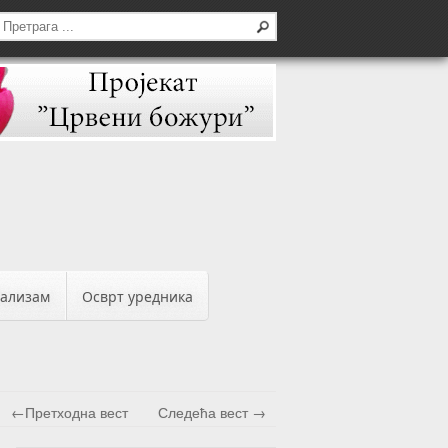
бализам
Осврт уредника
←Претходна вест
Следећа вест →