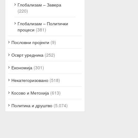
Глобализам – Завера
(220)
Глобализам – Политички
процеси
(381)
Пословни пројекти
(9)
Осврт уредника
(252)
Економија
(301)
Некатегоризовано
(518)
Косово и Метохија
(613)
Политика и друштво
(5.074)