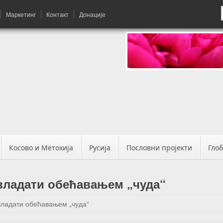
Маркетинг
Контакт
Донације
Косово и Метохија
Русија
Пословни пројекти
Гло
владати обећавањем „чуда“
владати обећавањем „чуда“