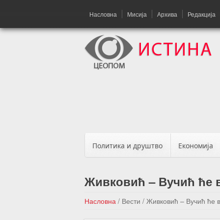
Насловна
Мисија
Архива
Редакција
Политика и друштво
Економија
Живковић – Вучић ће 
Насловна
/
Вести
/
Живковић – Вучић ће 