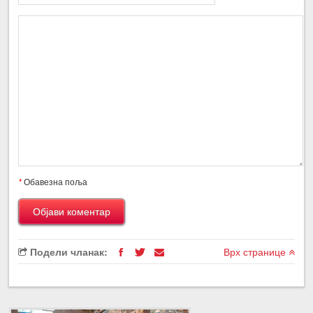
*
Обавезна поља
Подели чланак:
Врх странице