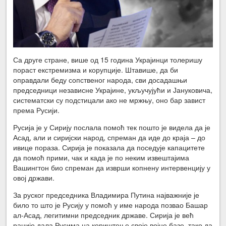
Са друге стране, више од 15 година Украјинци толеришу
пораст екстремизма и корупције. Штавише, да би
оправдали беду сопственог народа, сви досадашњи
председници независне Украјине, укључујући и Јануковича,
систематски су подстицали ако не мржњу, оно бар завист
према Русији.
Русија је у Сирију послала помоћ тек пошто је видела да је
Асад, али и сиријски народ, спреман да иде до краја – до
ивице пораза. Сирија је показала да поседује капацитете
да помоћ прими, чак и када је по неким извештајима
Вашингтон био спреман да изврши копнену интервенцију у
овој држави.
За руског председника Владимира Путина најважније је
било то што је Русију у помоћ у име народа позвао Башар
ал-Асад, легитимни председник државе. Сирија је већ
раније дала Русима на кориштење своје војне базе, тако да