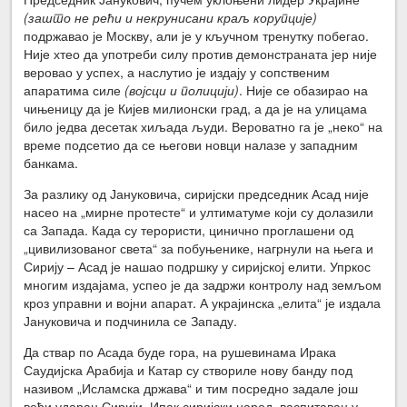
(зашто не рећи и некрунисани краљ корупције)
подржавао је Москву, али је у кључном тренутку побегао.
Није хтео да употреби силу против демонстраната јер није
веровао у успех, а наслутио је издају у сопственим
апаратима силе
(војсци и полицији)
. Није се обазирао на
чињеницу да је Кијев милионски град, а да је на улицама
било једва десетак хиљада људи. Вероватно га је „неко“ на
време подсетио да се његови новци налазе у западним
банкама.
За разлику од Јануковича, сиријски председник Асад није
насео на „мирне протесте“ и ултиматуме који су долазили
са Запада. Када су терористи, цинично проглашени од
„цивилизованог света“ за побуњенике, нагрнули на њега и
Сирију – Асад је нашао подршку у сиријској елити. Упркос
многим издајама, успео је да задржи контролу над земљом
кроз управни и војни апарат. А украјинска „елита“ је издала
Јануковича и подчинила се Западу.
Да ствар по Асада буде гора, на рушевинама Ирака
Саудијска Арабија и Катар су створиле нову банду под
називом „Исламска држава“ и тим посредно задале још
већи ударац Сирији. Ипак сиријски народ, васпитаван у