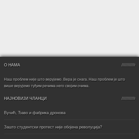
О НАМА
Наш проблем није што верујемо. Вера је снага. Наш проблем је што
више верујемо туђим речима него својим очима.
НАЈНОВИЈИ ЧЛАНЦИ
Вучић, Ђаво и фабрика дронова
Зашто студентски протест није обојена револуција?