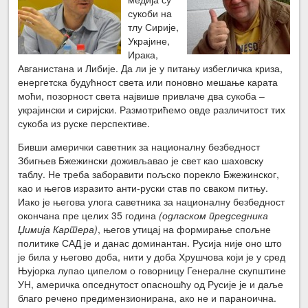
сукоби на
тлу Сирије,
Украјине,
Ирака,
Авганистана и Либије. Да ли је у питању избегличка криза,
енергетска будућност света или поновно мешање карата
моћи, позорност света највише привлаче два сукоба –
украјински и сиријски. Размотрићемо овде различитост тих
сукоба из руске перспективе.
Бивши амерички саветник за националну безбедност
Збигњев Бжежински доживљавао је свет као шаховску
таблу. Не треба заборавити пољско порекло Бжежинског,
као и његов изразито анти-руски став по сваком питњу.
Иако је његова улога саветника за националну безбедност
окончана пре целих 35 година
(одласком председника
Џимија Картера)
, његов утицај на формирање спољне
политике САД је и данас доминантан. Русија није оно што
је била у његово доба, нити у доба Хрушчова који је у сред
Њујорка лупао ципелом о говорницу Генералне скупштине
УН, америчка опседнутост опасношћу од Русије је и даље
благо речено предимензионирана, ако не и параноична.