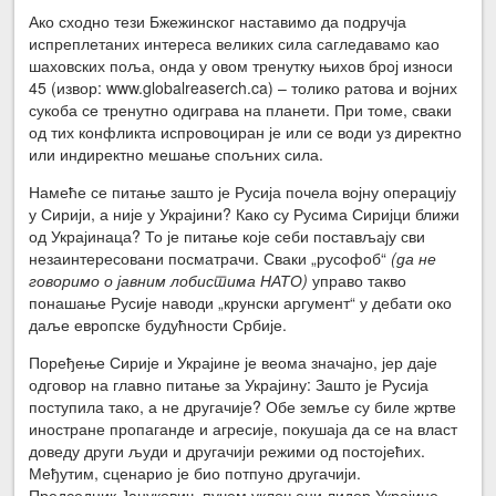
Ако сходно тези Бжежинског наставимо да подручја
испреплетаних интереса великих сила сагледавамо као
шаховских поља, онда у овом тренутку њихов број износи
45 (извор: www.globalreaserch.ca) – толико ратова и војних
сукоба се тренутно одиграва на планети. При томе, сваки
од тих конфликта испровоциран је или се води уз директно
или индиректно мешање спољних сила.
Намеће се питање зашто је Русија почела војну операцију
у Сирији, а није у Украјини? Како су Русима Сиријци ближи
од Украјинаца? То је питање које себи постављају сви
незаинтересовани посматрачи. Сваки „русофоб“
(да не
говоримо о јавним лобистима НАТО)
управо такво
понашање Русије наводи „крунски аргумент“ у дебати око
даље европске будућности Србије.
Поређење Сирије и Украјине је веома значајно, јер даје
одговор на главно питање за Украјину: Зашто је Русија
поступила тако, а не другачије? Обе земље су биле жртве
иностране пропаганде и агресије, покушаја да се на власт
доведу други људи и другачији режими од постојећих.
Међутим, сценарио је био потпуно другачији.
Председник Јанукович, пучем уклоњени лидер Украјине