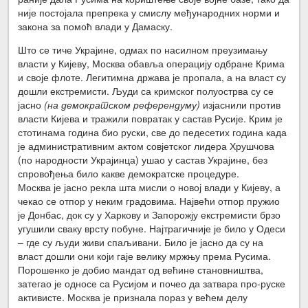
није постојала препрека у смислу међународних норми и
закона за помоћ влади у Дамаску.
Што се тиче Украјине, одмах по насилном преузимању
власти у Кијеву, Москва обавља операцију одбране Крима
и своје флоте. Легитимна држава је пропала, а на власт су
дошли екстремисти. Људи са кримског полуострва су се
јасно
(на демократском референдуму)
изјаснили против
власти Кијева и тражили повратак у састав Русије. Крим је
стотинама година био руски, све до педесетих година када
је административним актом совјетског лидера Хрушчова
(по народности Украјинца) ушао у састав Украјине, без
спровођења било какве демократске процедуре.
Москва је јасно рекла шта мисли о новој влади у Кијеву, а
чекао се отпор у неким градовима. Највећи отпор пружио
је Донбас, док су у Харкову и Запорожју екстремисти брзо
угушили сваку врсту побуне. Најтрагичније је било у Одеси
– где су људи живи спаљивани. Било је јасно да су на
власт дошли они који гаје велику мржњу према Русима.
Порошенко је добио мандат од већине становништва,
затегао је односе са Русијом и почео да затвара про-руске
активисте. Москва је признала пораз у већем делу