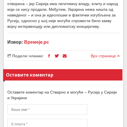
отворена – јер Сирија има легитимну владу, елиту и народ
који се нису продали. Међутим, Украјина нема ништа од
наведеног – и она је идеолошки и фактички изгубљена за
Русију, односно у њој није могуће спровести било какву
војну интервенцију или дипломатску иницијативу.
Извор:
Времеје.рс
Подели чланак:
Врх странице
Оставите коментар
Оставите коментар на Стварно и могуће – Русија у Сирији
и Украјини