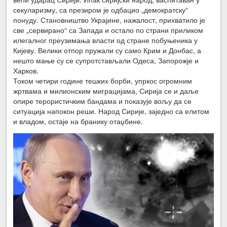
секуларизму, са презиром је одбацио „демократску“
понуду. Становништво Украјине, нажалост, прихватило је
све „сервирано“ са Запада и остало по страни приликом
илегалног преузимања власти од стране побуњеника у
Кијеву. Велики отпор пружали су само Крим и Донбас, а
нешто мање су се супротстављали Одеса, Запорожје и
Харков.
Током четири године тешких борби, упркос огромним
жртвама и милионским миграцијама, Сирија се и даље
опире терористичким бандама и показује вољу да се
ситуација напокон реши. Народ Сирије, заједно са елитом
и владом, остаје на бранику отаџбине.