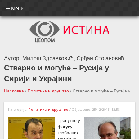
☰ Мени
Аутор:
Милош Здравковић, Срђан Стојановић
Стварно и могуће – Русија у
Сирији и Украјини
Насловна
/
Политика и друштво
/
Стварно и могуће – Русија у
Сирији и Украјини
Категорија:
Политика и друштво
/
Објављено: 25/12/2015, 12:58
←Претходна вест
Следећа вест →
Тренутно у
фокусу
глобалних
медија су