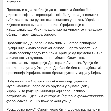
Украјине.
Преостали задатак био је да се заштити Донбас без
директне војне интервенције, која би довела до великих
губитака етнички руског становништва у остатку Украјине.
Кијевске снаге су на становнике Украјине који се
изјашњавају као Руси гледале као на животиње у људском
облику (извор: Едвард Биров).
Проглашење Донбаса независним и његово припајање
Русији није имало законског основа – јер та област није
имала засебну владу као Крим. Крим је од времена СССР-
а имао статус аутономне републике. Осим тога,
повезивањем територија Доњецка и Луганска, Русија би
остала присутна у Украјини. Донбас би био као најбогатија
провинција Украјине, остао браник руског утицаја у Кијеву.
Побуњеници у Сирији који себе називају „правим
муслиманима“, боре се са оружјем у рукама, док у
Украјини то раде криминалци који себе називају
патриотама – „десним сектором“
(односно фашистоидним
фалангама).
За њих важе закони улице.
Руска војна помоћ Сирији може бити формална, па чек и