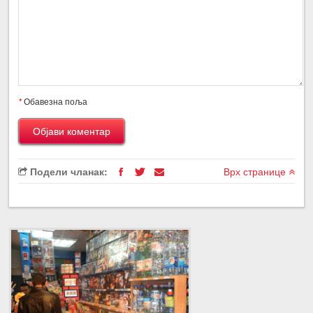
*
Обавезна поља
Подели чланак:
Врх странице