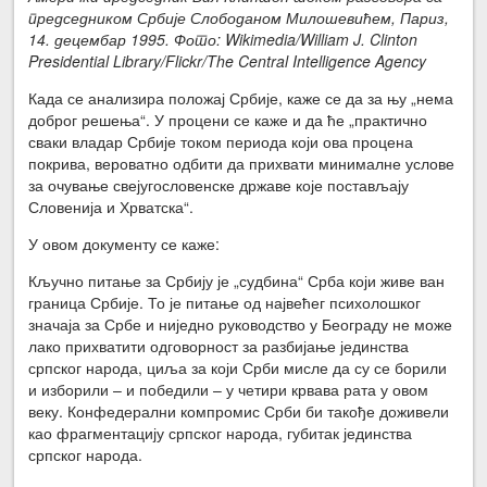
председником Србије Слободаном Милошевићем, Париз,
14. децембар 1995. Фото: Wikimedia/William J. Clinton
Presidential Library/Flickr/The Central Intelligence Agency
Када се анализира положај Србије, каже се да за њу „нема
доброг решења“. У процени се каже и да ће „практично
сваки владар Србије током периода који ова процена
покрива, вероватно одбити да прихвати минималне услове
за очување свејугословенске државе које постављају
Словенија и Хрватска“.
У овом документу се каже:
Кључно питање за Србију је „судбина“ Срба који живе ван
граница Србије. То је питање од највећег психолошког
значаја за Србе и ниједно руководство у Београду не може
лако прихватити одговорност за разбијање јединства
српског народа, циља за који Срби мисле да су се борили
и изборили – и победили – у четири крвава рата у овом
веку. Конфедерални компромис Срби би такође доживели
као фрагментацију српског народа, губитак јединства
српског народа.