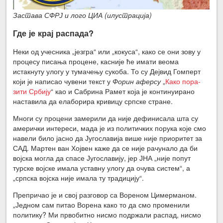
Застава СФРЈ и лого ЦИА (илустрација)
Где је крај распада?
Неки од учесника „језгра“ или „кокуса“, како се они зову у
процесу писања процене, касније ће имати веома
истакнуту улогу у тумачењу сукоба. То су Дејвид Гомперт
који је написао чувени текст у
Форин аферсу
„
Како пора­
зити Србију
“ као и Сабрина Рамет која је континуирано
наставила да елаборира кривицу српске стране.
Многи су процени замерили да није дефинисала шта су
амерички интереси, мада је из политичких порука које смо
навели било јасно да Југославија више није приоритет за
САД. Мартен ван Хојвен каже да се није рачунало да би
војска могла да спасе Југославију, јер ЈНА „није попут
турске војске имала уставну улогу да очува систем“, а
„српска војска није имала ту традицију“.
Препричао је и свој разговор са Вореном Цимерманом.
„Једном сам питао Ворена како то да смо променили
политику? Ми првобитно нисмо подржали распад, нисмо