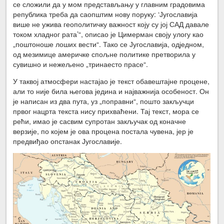
се сложили да у мом пред­стављању у главним градовима
република треба да саопштим нову поруку: ‘Југославија
више не ужива геополитичку важност коју су јој САД давале
током хладног рата’“, описао је Цимерман своју улогу као
„поштоноше лоших вести“. Тако се Југославија, одједном,
од мезимице америчке спољне политике прет­ворила у
сувишно и нежељено „тринаесто прасе“.
У таквој атмосфери настајао је текст обавештајне процене,
али то није била његова једина и најважнија особеност. Он
је написан из два пута, уз „по­правни“, пошто закључци
првог нацрта текста нису прихваћени. Тај текст, мора се
рећи, имао је сасвим супротан закључак од коначне
верзије, по којем је ова процена постала чувена, јер је
предвиђао опстанак Југославије.