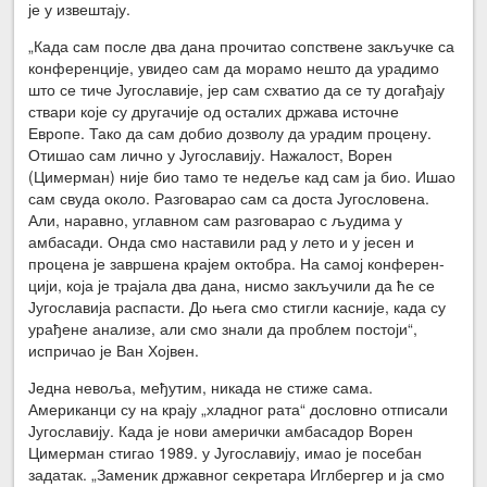
је у извештају.
„Када сам после два дана прочитао сопствене закључке са
конференције, увидео сам да морамо нешто да урадимо
што се тиче Југославије, јер сам схватио да се ту догађају
ствари које су другачије од осталих држава источне
Европе. Тако да сам добио дозволу да урадим процену.
Отишао сам лично у Југославију. Нажалост, Ворен
(Цимерман) није био тамо те недеље кад сам ја био. Ишао
сам свуда около. Разговарао сам са доста Југословена.
Али, нара­вно, углавном сам разговарао с људима у
амбасади. Онда смо наставили рад у лето и у јесен и
процена је завршена крајем октобра. На самој конферен­
цији, која је трајала два дана, нисмо закључили да ће се
Југославија распасти. До њега смо стигли касније, када су
урађене анализе, али смо знали да проблем постоји“,
испричао је Ван Хојвен.
Једна невоља, међутим, никада не стиже сама.
Американци су на крају „хладног рата“ дословно отписали
Југославију. Када је нови амерички амба­садор Ворен
Цимерман стигао 1989. у Југославију, имао је посебан
задатак. „Заменик државног секретара Иглбергер и ја смо