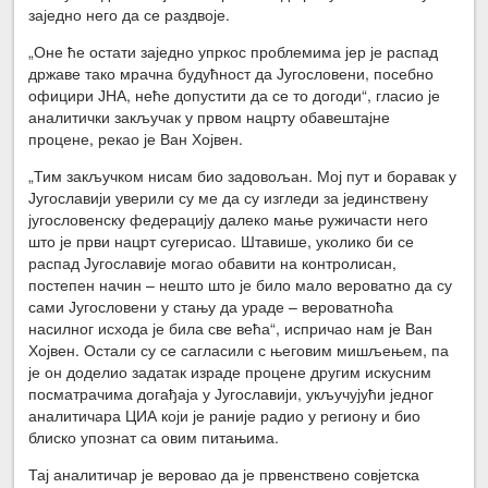
заједно него да се раздвоје.
„Оне ће остати заједно упркос проблемима јер је распад
државе тако мрачна будућност да Југосло­вени, посебно
официри ЈНА, неће допустити да се то догоди“, гласио је
аналитички закључак у првом нацрту обавештајне
процене, рекао је Ван Хојвен.
„Тим закључком нисам био задовољан. Мој пут и боравак у
Југославији уверили су ме да су изгледи за јединствену
југословенску федерацију далеко мање ружичасти него
што је први нацрт сугерисао. Штавише, уколико би се
распад Југославије могао обавити на контролисан,
постепен начин – нешто што је било мало вероватно да су
сами Југословени у стању да ураде – вероватноћа
насилног исхода је била све већа“, испричао нам је Ван
Хојвен. Остали су се сагласили с његовим мишљењем, па
је он доделио задатак израде процене другим искусним
посматрачима догађаја у Југославији, укључујући једног
аналитичара ЦИА који је раније радио у региону и био
блиско упознат са овим питањима.
Тај аналитичар је веровао да је првенствено совјетска