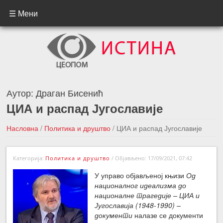
☰ Мени
Аутор:
Драган Бисенић
ЦИА и распад Југославије
Насловна
/
Политика и друштво
/
ЦИА и распад Југославије
←Претходна вест
Следећа вест →
Категорија:
Политика и друштво
/
Објављено: 17/09/2021, 07:42
У управо објављеној књизи
Од
националног идеализма до
националне трагедије – ЦИА и
Југославија (1948-1990) –
документи
налазе се документи