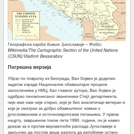
Географска карта бивше Југославије – Фото:
Wikimedia/The Cartographic Section of the United Nations
(CSUN)/Vladimir Bessarabov
Погрешна верзија
Убрзо по повратку из Београда, Ван Хојвен је доделио
задатак израде Националне обавештајне процене
запосленима у НИЦ. Као главног аутора, Ван Хојвен је
одабрао пензионисаног званичника Стејт департмента,
чије име нам није открио, који је био аналитичар-ветеран и
који је сматран за до­бро обавештеног човека о
југословенским и источноевропским питањима. У првом
нацрту, завршеном током лета 1990. године, он је навео
доказе за и против вероватноће распада Југославије и
закључио да постоји више разлога да републике остану