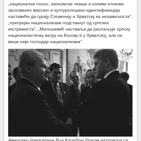
„национални понос, економске тежње и изливи етнички
заснованих верских и културолошких идентификација
наставиће да гурају Словенију и Хрватску ка независности“,
„прегрејан национализам подстакнут од српских
екстремиста“, „Милошевић наставља да распаљује српску
националистичку ватру на Косову и у Хрватској, али он
више није господар национализма“.
Амерички председник Бил Клинтон током разговора са