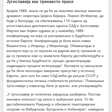
Југославија као тринаесто прасе
Крајем 1989. знало се да ће за неколико месеци заменик
државног секре­тара Џејмса Бејкера, Лоренс Иглбергер, да
буде у Београду, на обележавању 110 година од
успостављања дипломатских односа САД и Југославије.
Мартен ван Хојвен одржао је у новембру 1989.
конференцију на којој се расправљало о будућности
источне Европе. Конференција је била мало изван
Вашингтона, у Илкриџу, у Мериленду. Обавештајци и
експерти који су се окупили на једном месту признали су
да су промене које су захватиле Европу дестабилизујуће и
да ће у блиској будућности „процес дезинтеграције
надвладати процесе ин­теграције“. Експерти су закључили
да ће бити неопходно америчко присуство у источној
Европи „зато што ће само САД моћи да укључе СССР у
фунда­ментална питања стабилности региона“. Помињање
Југославије у извештају било је кратко, али упозоравајуће.
„У Југославији је политичка заједница разбијена. Постоји
значајна опасност од хаоса и грађанског рата. То би
дестабилизовало Румунију и обновило територијалне
спорове са Мађарском, Бугарском и Ал­банијом“, наведено