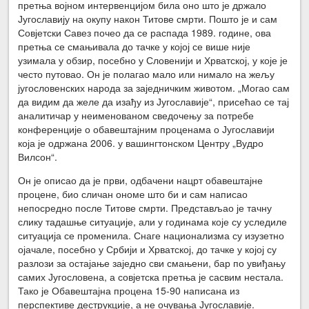
претња војном интервенцијом била оно што је држало
Југославију на окупу након Титове смрти. Пошто је и сам
Совјетски Савез почео да се распада 1989. године, ова
претња се смањивала до тачке у којој се више није
узимала у обзир, посебно у Сло­венији и Хрватској, у које је
често путовао. Он је полагао мало или нимало на жељу
југословенских народа за заједничким животом. „Могао сам
да видим да желе да изађу из Југославије“, присећао се тај
аналитичар у неименованом сведочењу за потребе
конференције о обавештајним проценама о Југославији
која је одржана 2006. у вашингтонском Центру „Вудро
Вилсон“.
Он је описао да је први, одбачени нацрт обавештајне
процене, био сличан ономе што би и сам написао
непосредно после Титове смрти. Представљао је тачну
слику тадашње ситуације, али у годинама које су уследиле
ситуација се про­менила. Снаге национализма су изузетно
ојачале, посебно у Србији и Хрватској, до тачке у којој су
разлози за остајање заједно сви смањени, бар по увиђању
самих Југословена, а совјетска претња је сасвим нестала.
Тако је Обавештајна процена 15-90 написана из
перспективе деструкције, а не очувања Југославије.