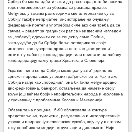
Србија би могла одбити чак и да разговара, што би носило
терет одговорности за убрзавање распада државе.
Међутим, у таквим разговорима све алтернативе су за
Србију такође непријатне: инсистирање на очувању
федерације претећи употребом силе ако она треба да се
сачува – рецепт за грађански рат са неизвесним изгледом
за „победу“; одлучити се за сецесију саме Србије,
закључујући да би Србија боље остваривала своје
интересе као суверена држава него као „кастрирани“
ентитет у лабавој конфедерацији; или пристати на лабаву
конфедерацију какву траже Хрватска и Словенија.
Укратко, чини се да Србија може „сачувати“ јединство
српског народа само уз ризик грађанског рата. Чак и ако
Србија изађе као „победник“, она би била међународно
дискредитована, банкрот, остављена да наметне своју
вољу још већем броју непријатељских народа и изолована
у суочавању с проблемима Косова и Македоније.
Обавештајна процена 15-90 обликовала је контуре
представљања, тумачења, разумевања и интерпретације
узрока и природе југословенског сукоба, коју су у његовом
току дорађивали медији, стручњаци и дипломате. Није