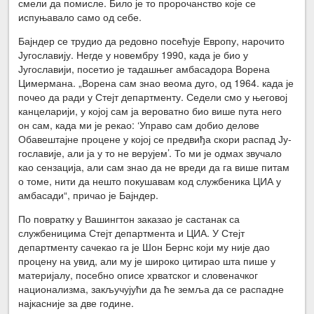
смели да помисле. Било је то пророчанство које се
испуњавало само од себе.
Бајндер се трудио да редовно посећује Европу, нарочито
Југославију. Негде у новембру 1990, када је био у
Југославији, посетио је тадашњег ам­басадора Ворена
Цимермана. „Ворена сам знао веома дуго, од 1964. када је
почео да ради у Стејт департменту. Седели смо у његовој
канцеларији, у којој сам ја вероватно био више пута него
он сам, када ми је рекао: ‘Управо сам добио делове
Обавештајне процене у којој се предвиђа скори распад Ју­
гославије, али ја у то не верујем’. То ми је одмах звучало
као сензација, али сам знао да не вреди да га више питам
о томе, нити да нешто покушавам код службеника ЦИА у
амбасади“, причао је Бајндер.
По повратку у Вашингтон заказао је састанак са
службеницима Стејт де­партмента и ЦИА. У Стејт
департменту сачекао га је Шон Бернс који му није дао
процену на увид, али му је широко цитирао шта пише у
материјалу, посебно описе хрватског и словеначког
национализма, закључујући да ће земља да се распадне
најкасније за две године.