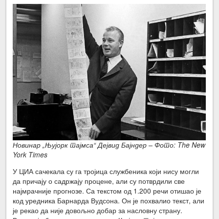
Новинар „Њујорк тајмса“ Дејвид Бајндер – Фото: The New
York Times
У ЦИА сачекала су га тројица службеника који нису могли
да причају о садржају процене, али су потврдили све
најмрачније прогнозе. Са текстом од 1.200 речи отишао је
код уредника Барнарда Вудсона. Он је похвалио текст, али
је рекао да није довољно добар за насловну страну.