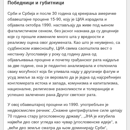
Победници и губитници
Срби и Србија и после 30 година од креирања америчке
обавештајне про­цене 15-90, коју је ЦИА израдила и
објавила октобра 1990. настављају да живе под њеном
фаталистичком сенком, без јас­ног назнака да су деценије
које су прошле измениле много шта у вредности и
реализму оцена овог докумената. Као што је неувијено, са
судбинском извесношћу, ЦИА свима саопштила вест о
нестанку Југославије у року од годину дана од
објављивања процене и почетку грађанског рата најдаље
за две године, она је педантно анализирала и отклонила
сваку могућност која би уливала наду у другачији фатум и
усуд земље за коју се веровало да је једна од најсрећнијих
конгломерата истока и запада, комунизма и капитализма,
националне, религиозне разноликости и толеранције и
успешно залечених рана Другог светског рата.
У овој обавештајној процени из 1990. употребљен је
недвосмислен речник: „Снажне центрифугалне силе цепају
70 година стару југословенску државу“, „ЈНА је изгубила
највећи део свог угледа као чувар југословенске идеје“, а
„већи део земље сматра да њом доминирају Срби“,