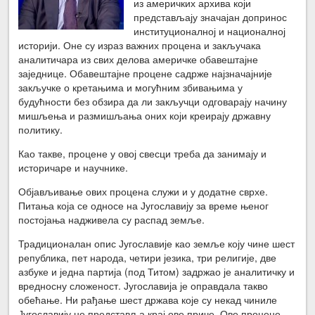
из америчких архива који
представљају значајан допринос
институционалној и националној
историји. Оне су израз важних процена и закључака
аналитичара из свих делова америчке обавештајне
заједнице. Обавештајне процене садрже најзначајније
закључке о кретањима и могућним збивањима у
будућности без обзира да ли закључци одговарају начину
мишљења и размишљања оних који креирају државну
политику.
Као такве, процене у овој свесци треба да занимају и
историчаре и научнике.
Објављивање ових процена служи и у додатне сврхе.
Питања која се односе на Југославију за време њеног
постојања надживела су распад земље.
Традиционалан опис Југославије као земље коју чине шест
република, пет народа, четири језика, три религије, две
азбуке и једна партија (под Титом) задржао је аналитичку и
вредносну сложеност. Југославија је оправдала такво
обећање. Ни рађање шест држава које су некад чиниле
Југославију не представља крај ове приче. Ове процене