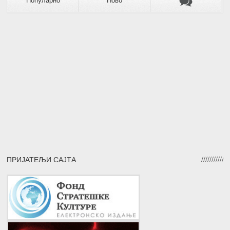
Популарно
Ново
ПРИЈАТЕЉИ САЈТА