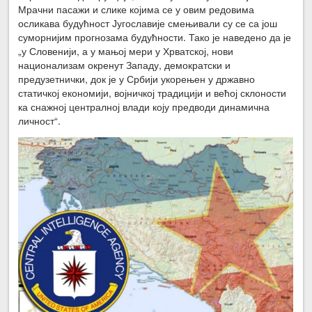
Мрачни пасажи и слике којима се у овим редовима
осликава будућност Југо­славије смењивали су се са још
суморнијим прогнозама будућности. Тако је наведено да је
„у Словенији, а у мањој мери у Хрватској, нови
национализам окренут Западу, демократски и
предузетнички, док је у Србији укорењен у државно
статичкој економији, војничкој традицији и већој склоности
ка снажној централној влади коју предводи динамична
личност“.