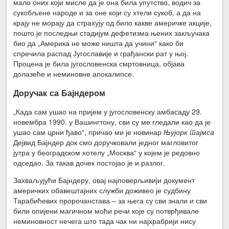
мало оних који мисле да је она била упутство, водич за
сукобљене народе и за оне који су хтели сукоб, а да на
крају не морају да страхују од било какве америчке акци­је,
пошто је последњи стадијум дефетизма њених закључака
био да „Америка не може ништа да учини“ како би
спречила распад Југославије и грађански рат у њој.
Процена је била југословенска смртовница, објава
долазеће и неминовне апокалипсе.
Доручак са Бајндером
„Када сам ушао на пријем у југословенску амбасаду 29.
новембра 1990. у Вашингтону, сви су ме гледали као да је
ушао сам црни ђаво“, причао ми је новинар
Њујорк тајмса
Дејвид Бајндер док смо доручковали једног ма­гловитог
јутра у београдском хотелу „Москва“ у којем је редовно
одседао. За такав дочек постојао је и разлог.
Захваљујући Бајндеру, овај најповерљивији документ
америчких обавештајних служби доживео је судбину
Тарабићевих пророчанстава – за њега су сви знали и сви
били опијени магичном моћи речи које су потврђивале
неми­новност нечега што тада чак ни најхрабрији нису