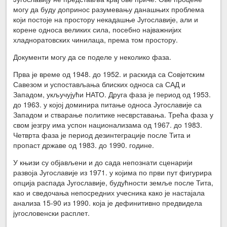
могу да буду допринос разумевању данашњих проблема
који постоје на простору некадашње Југославије, али и
корене односа великих сила, посебно најважнијих
хладноратовских чинилаца, према том простору.
Документи могу да се поделе у неколико фаза.
Прва је време од 1948. до 1952. и раскида са Совјетским
Савезом и успостављања блиских односа са САД и
Западом, укључујући НАТО. Друга фаза је период од 1953.
до 1963. у којој доминира питање односа Југославије са
Западом и стварање политике несврставања. Трећа фаза у
свом језгру има успон национализама од 1967. до 1983.
Четврта фаза је период дезинтеграције после Тита и
пропаст државе од 1983. до 1990. године.
У књизи су објављени и до сада непознати сценарији
развоја Југославије из 1971. у којима по први пут фигурира
опција распада Југославије, будућности земље после Тита,
као и сведочања непосредних учесника како је настајала
анализа 15-90 из 1990. која је дефинитивно предвидела
југословенски расплет.