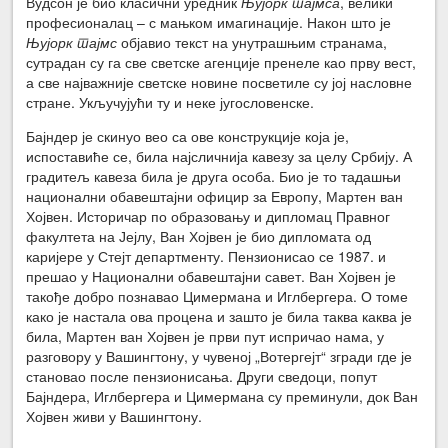
Вудсон је био класични уредник
Њујорк тајмса
, велики
професионалац – с мањком имагинације. На­кон што је
Њујорк тајмс
објавио текст на унутрашњим странама,
сутрадан су га све светске агенције пренеле као прву вест,
а све најважније светске новине посветиле су јој насловне
стране. Укључујући ту и неке југословенске.
Бајндер је скинуо вео са ове конструкције која је,
испоставиће се, била најсличнија кавезу за целу Србију. А
градитељ кавеза била је друга особа. Био је то тадашњи
национални обавештајни официр за Европу, Мартен ван
Хојвен. Историчар по образовању и дипломац Правног
факулте­та на Јејлу, Ван Хојвен је био дипломата од
каријере у Стејт департменту. Пензионисао се 1987. и
прешао у Национални обавештајни савет. Ван Хојвен је
такође добро познавао Цимермана и Иглбергера. О томе
како је настала ова процена и зашто је била таква каква је
била, Мартен ван Хојвен је први пут испричао нама, у
разговору у Вашингтону, у чувеној „Вотергејт“ згради где је
становао после пензионисања. Други сведоци, попут
Бајндера, Иглбергера и Цимермана су преминули, док Ван
Хојвен живи у Вашингтону.