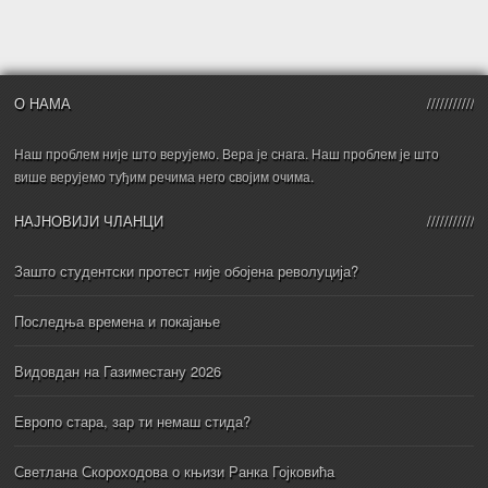
О НАМА
Наш проблем није што верујемо. Вера је снага. Наш проблем је што
више верујемо туђим речима него својим очима.
НАЈНОВИЈИ ЧЛАНЦИ
Зашто студентски протест није обојена револуција?
Последња времена и покајање
Видовдан на Газиместану 2026
Европо стара, зар ти немаш стида?
Светлана Скороходова о књизи Ранка Гојковића