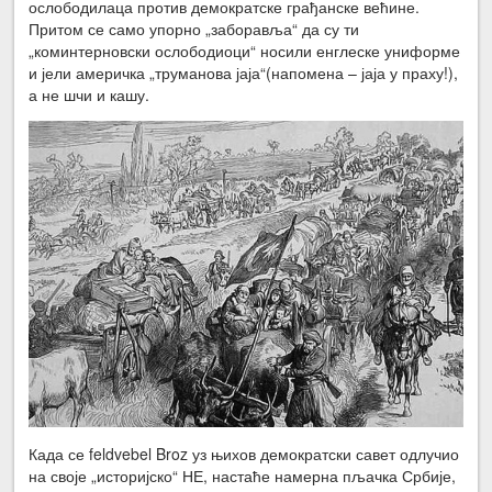
ослободилаца против демократске грађанске већине.
Притом се само упорно „заборавља“ да су ти
„коминтерновски ослободиоци“ носили енглеске униформе
и јели америчка „труманова јаја“(напомена – јаја у праху!),
а не шчи и кашу.
Када се feldvebel Broz уз њихов демократски савет одлучио
на своје „историјско“ НЕ, настаће намерна пљачка Србије,