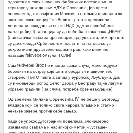
одвожењем свих значајних фабричких постројења на
територију некадашње НДХ и Словеније, јер прети
опасност од тог азијата из Москве, a потомци припадни ка
„казнене експедиције“ из Великог рата и преживели
легионари некадашње војске НДХ (одмах ослобођени
даље робије!) гаранција су да неће баш тако лако „ИВАН“
(нацистички израз за црвеноармејца) ушетати, тим пре што
су далековиди Срби листом послати на летовање уз
рекреативни друштвено-корисни рад, како цинично
назваше feldvebelov гулаг ГОЛИ!
Сам feldvebel Broz ће ипак за сваки случај мало подуже
боравити на острву које штите бродо ви и авиони тек
створеног НАТО пакта а затим у еуропској Љубљуни, док
су инжињерци испод Белог двора у Београду тајне лагуме
убрзано градили ( за случај потребе брзе евакуације).
Од времена Милана Обреновића IV, не беше у Београду
владара који се толико свога народа плашио и стално
некакве завере против себе сањао.
Када се упркос дуготрајним поделама, злонамерно
изазваним свађама и насилној симетрији „усташе-
четници“, српски народ најзад сабра у поводу прославе