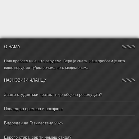
О НАМА
Наш проблем није што верујемо. Вера је снага. Наш проблем је што
више верујемо туђим речима него својим очима.
НАЈНОВИЈИ ЧЛАНЦИ
Зашто студентски протест није обојена револуција?
Последња времена и покајање
Видовдан на Газиместану 2026
Европо стара, зар ти немаш стида?