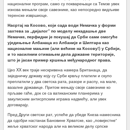
национални програм, само су покварењаци са Темзе увек
изнова мењали своје савезнике, као непосредно видљиве
теренске извршиоце.
Насртај на Косово, који сада води Немачка у форми
захтева за „дијалог“ по моделу некадашње две
Немачке, перфидни је покушај да Срби сами омогуће
уједињење Албанаца из Албаније и Шиптара као
националне мањине (али већине на Косову!) у Србији,
и то насилним отимањем дела државне територије,
што је јасан пример кршења међународног права.
Цео XX век траје нескривена намера Британаца, да
заједничку државу коју су Срби крвљу платили и скупо
преплатили у два светска рата, разоре и распу, на мале,
вазалне државице. Притом мењају своје савезнике ко
прљаве гаће, док се са ватиканским планерима у
закулисним антисрпским играма надмећу, али увек
договарају.
Пред Други светски рат, успеће да убеде Кнеза-намесника
да одобри настанак Бановине Хрватске, као „повијестне“
жеље хрватског народа али на великом делу српске