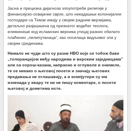
Јасна и прецизна дијагноза злоупотребе религије у
финансијско-освајачке сврхе, што некадашњи колонијални
господари са Темзе имају у својим радним верзијама,
детаљно разјашњена од признатог водећег теолога,
елиминише код исламских верника утицај разних обилато
плаћених „лилипутанаца“, као носилаца видљивог зла у
својим срединама.
Нимало не чуди што су разне НВО које се тобож баве
„толеранцијом међу народима и верским заједницама“
али са сорош-казана, напрасно и оглувеле и онемеле,
те се никако о његовој посети и значају његових
предавања не оглашавају, а и компјутери су им
изненада у квару те ни не пишу коментаре, о посети
његовој и дометима исте.