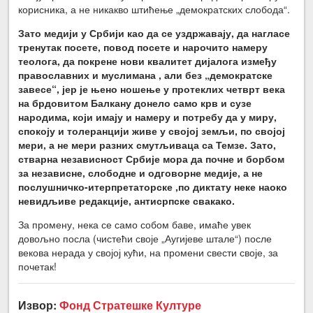
корисника, а не никакво штићење „демократских слобода“.
Зато медији у Србији као да се уздржавају, да нагласе
тренутак посете, повод посете и нарочито намеру
теолога, да покрене нови квалитет дијалога између
православних и муслимана , али без „демократске
завесе“, јер је њено ношење у протеклих четврт века
на брдовитом Балкану донело само крв и сузе
народима, који имају и намеру и потребу да у миру,
спокоју и толеранцији живе у својој земљи, по својој
мери, а не мери разних смутљиваца са Темзе. Зато,
стварна независност Србије мора да почне и борбом
за независне, слободне и одговорне медије, а не
послушничко-итерпретаторске ,по диктату неке наоко
невидљиве редакције, антисрпске свакако.
За промену, нека се само собом баве, имаће увек
довољно посла (чистећи своје „Аугијеве штале“) после
векова нерада у својој кући, на промени свести своје, за
почетак!
Извор:
Фонд Стратешке Културе