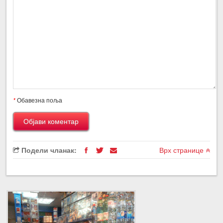
*
Обавезна поља
Подели чланак:
Врх странице