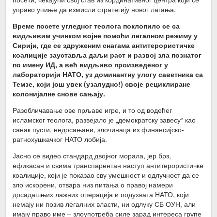
управо упиње да измисли стратегију новог лагања.
Време посете угледног теолога поклопило се са
видљивим учинком војне помоћи легалном режиму у
Сирији, где се здруженим снагама антитерористичке
коалиције зауставља даљи раст и развој зла познатог
по имену ИД, а већ видљиво произведеног у
лабораторији НАТО, уз доминантну улогу саветника са
Темзе, који још увек (узалудно!) своје рециклиране
колонијалне снове сањају.
Разобличавање ове прљаве игре, и то од водећег
исламског теолога, развејало је „демократску завесу“ као
санак пусти, недосањани, злочинаца из финансијско-
ратнохушкачког НАТО лобија.
Јасно се видео стандард двојног морала, јер брз,
ефикасан и свима транспарентан наступ антитерористичке
коалиције, који је показао сву умешност и одлучност да се
зло искорени, отвара низ питања о правој намери
досадашњих лажних операција и подухвата НАТО, који
немају ни позив легалних власти, ни одлуку СБ ОУН, али
имају право име – злоупотреба силе зарад интереса групе