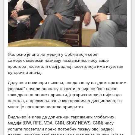
Жалосно је што ни медији у Србији који себе
саморекламерски називају независним, нису више
простора посветили овој радној посети, која има изузетан
дугорочни значај.
Додуше и новинари њихови, поодавно су на „демократским
јаслама“ почели апанажу жвакати, а није се баш ласно
тако драге апанаже одрицати, јер криза медија није сада
настала, а преживљавање као практична дисциплина, за
многе је новинаре постало приоритет.
Видљиво је ипак да дописници такозваних глобалних
медија (DW, RFE, VOA, CNN, SKAY NEWS, CNN) нису
уопште посветили преко потребну пажњу овој радној
посети, чекајући свој став из кординативног центра који се