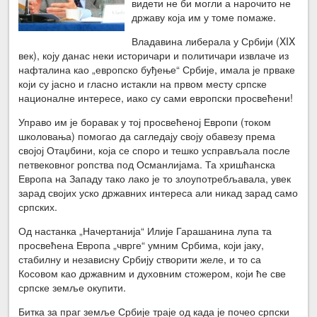
видети не би могли а нарочито не
државу која им у томе помаже.
Владавина либерала у Србији (XIX
век), коју данас неки историчари и политичари извлаче из
нафталина као „европско буђење“ Србије, имала је прваке
који су јасно и гласно истакли на првом месту српске
националне интересе, иако су сами европски просвећени!
Управо им је боравак у тој просвећеној Европи (током
школовања) помогао да сагледају своју обавезу према
својој Отаџбини, која се споро и тешко усправљала после
петвековног ропства под Османлијама. Та хришћанска
Европа на Западу тако лако је то злоупотребљавала, увек
зарад својих уско државних интереса али никад зарад само
српских.
Од настанка „Начертанија“ Илије Гарашанина лупа та
просвећена Европа „чврге“ умним Србима, који јаку,
стабилну и независну Србију створити желе, и то са
Косовом као државним и духовним стожером, који ће све
српске земље окупити.
Битка за праг земље Србије траје од када је почео српски