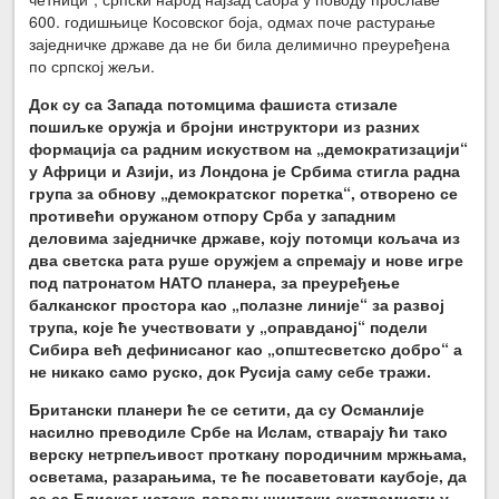
600. годишњице Косовског боја, одмах поче растурање
заједничке државе да не би била делимично преуређена
по српској жељи.
Док су са Запада потомцима фашиста стизале
пошиљке оружја и бројни инструктори из разних
формација са радним искуством на „демократизацији“
у Африци и Азији, из Лондона је Србима стигла радна
група за обнову „демократског поретка“, отворено се
противећи оружаном отпору Срба у западним
деловима заједничке државе, коју потомци кољача из
два светска рата руше оружјем а спремају и нове игре
под патронатом НАТО планера, за преуређење
балканског простора као „полазне линије“ за развој
трупа, које ће учествовати у „оправданој“ подели
Сибира већ дефинисаног као „општесветско добро“ а
не никако само руско, док Русија саму себе тражи.
Британски планери ће се сетити, да су Османлије
насилно преводиле Србе на Ислам, стварају ћи тако
верску нетрпељивост проткану породичним мржњама,
осветама, разарањима, те ће посаветовати каубоје, да
се са Блиског истока доведу шиитски екстремисти у