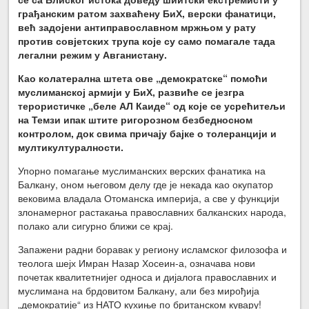
грађанским ратом захваћену БиХ, верски фанатици,
већ задојени антиправославном мржњом у рату
против совјетских трупа које су само помагале тада
легални режим у Авганистану.
Као колатерална штета ове „демократске“ помоћи
муслиманској армији у БиХ, развиће се језгра
терористичке „беле АЛ Каиде“ од које се усрећитељи
на Темзи ипак штите ригорозном безбедносном
контролом, док свима причају бајке о толеранцији и
мултикултуралности.
Упорно помагање муслиманских верских фанатика на
Балкану, оном његовом делу где је некада као окупатор
вековима владала Отоманска империја, а све у функцији
злонамерног растакања православних балканских народа,
полако али сигурно ближи се крај.
Запажени радни боравак у региону исламског филозофа и
теолога шејх Имран Назар Хосеин-а, означава нови
почетак квалитетнијег односа и дијалога православних и
муслимана на брдовитом Балкану, али без мирођија
„демократије“ из НАТО кухиње по британском кувару!