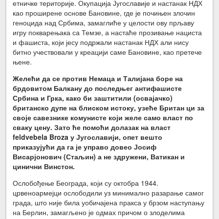
етничке територије. Окупација Југославије и настанак НДХ
као проширене основе Бановине, где је почињен злочин
геноцида над Србима, замаглиће у целости ову прљаву
игру покварењака са Темзе, а настаће прозивање нациста
и фашиста, који јесу подржали настанак НДХ али нису
битно учествовали у креацији саме Бановине, као претече
њене.
Желећи да се против Немаца и Талијана боре на
брдовитом Балкану до последњег антифашисте
Србина и Грка, како би заштитили (освајачко)
британско дупе на блиском истоку, узеће Британ ци за
своје савезнике комунисте који желе само власт по
сваку цену. Зато ће помоћи долазак на власт
feldvebela Broza у Југославији, опет вешто
приказујући да га је управо довео Јосиф
Висарјонович (Стаљин) а не здружени, Ватикан и
цинични Винстон.
Ослобођење Београда, који су октобра 1944.
црвеноармејци ослободили уз минимално разарање самог
града, што није била уобичајена пракса у брзом наступању
на Берлин, замагљено је одмах причом о злоделима