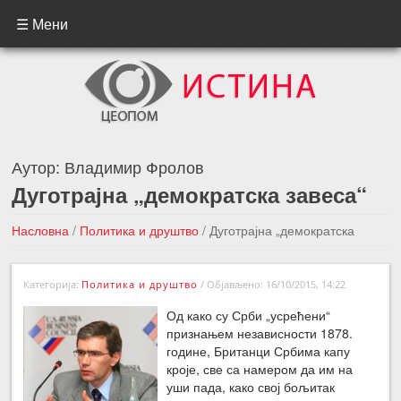
☰ Мени
Аутор:
Владимир Фролов
Дуготрајна „демократска завеса“
Насловна
/
Политика и друштво
/
Дуготрајна „демократска
завеса“
Категорија:
Политика и друштво
/
Објављено: 16/10/2015, 14:22
←Претходна вест
Следећа вест →
Од како су Срби „усрећени“
признањем независности 1878.
године, Британци Србима капу
кроје, све са намером да им на
уши пада, како свој бољитак