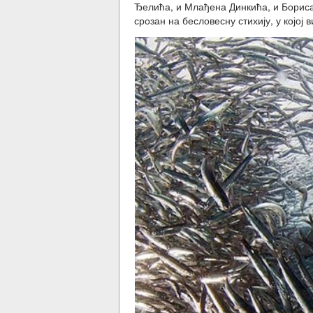
Ђелића, и Млађена Динкића, и Бориса
срозан на бесловесну стихију, у којој