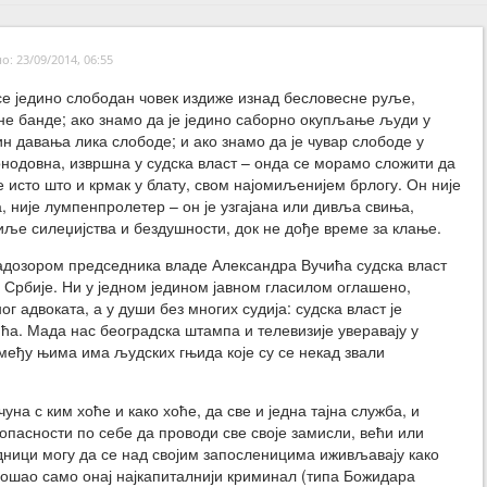
: 23/09/2014, 06:55
се једино слободан човек издиже изнад бесловесне руље,
не банде; ако знамо да је једино саборно окупљање људи у
ин давања лика слободе; и ако знамо да је чувар слободе у
онодовна, извршна у судска власт – онда се морамо сложити да
е исто што и крмак у блату, свом најомиљенијем брлогу. Он није
а, није лумпенпролетер – он је узгајана или дивља свиња,
иље силеџијства и бездушности, док не дође време за клање.
дозором председника владе Александра Вучића судска власт
а Србије. Ни у једном једином јавном гласилом оглашено,
ог адвоката, а у души без многих судија: судска власт је
а. Мада нас београдска штампа и телевизије уверавају у
и међу њима има људских гњида које су се некад звали
уна с ким хоће и како хоће, да све и једна тајна служба, и
опасности по себе да проводи све своје замисли, већи или
дници могу да се над својим запосленицима иживљавају како
дошао само онај најкапиталнији криминал (типа Божидара