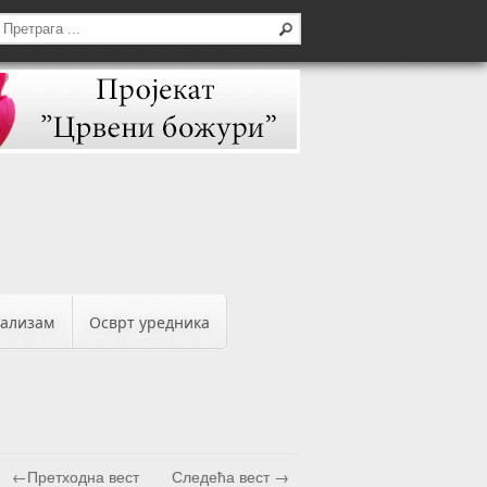
бализам
Осврт уредника
←Претходна вест
Следећа вест →