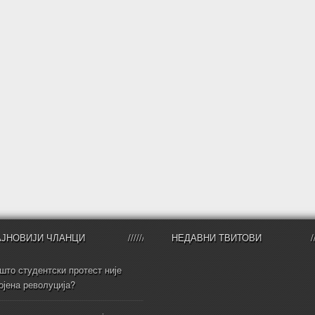
АЈНОВИЈИ ЧЛАНЦИ
НЕДАВНИ ТВИТОВИ
што студентски протест није
ојена револуција?