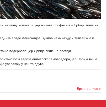
 и не пишу новинари, јер њихова професија у Србији више не
дника владе Александра Вучића нека казују и телевизије и
тање педербала, јер Србија више не постоји.
британског и еврозајеничарског амбасадора, јер Србија више
ије уверавају у нешто друго.
Врх странице