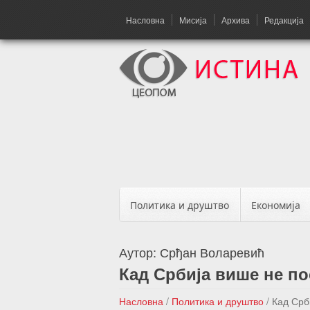
Насловна
Мисија
Архива
Редакција
Политика и друштво
Економија
Аутор:
Срђан Воларевић
Кад Србија више не по
Насловна
/
Политика и друштво
/
Кад Срб