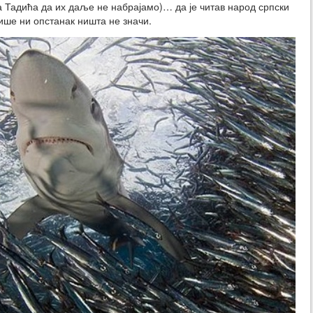
 Тадића да их даље не набрајамо)… да је читав народ српски
 више ни опстанак ништа не значи.