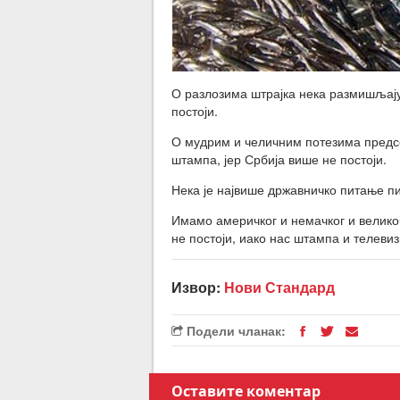
О разлозима штрајка нека размишљају
постоји.
О мудрим и челичним потезима предсе
штампа, јер Србија више не постоји.
Нека је највише државничко питање пи
Имамо америчког и немачког и велико
не постоји, иако нас штампа и телевиз
Извор:
Нови Стандард
Подели чланак:
Оставите коментар