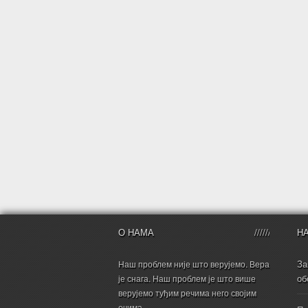
О НАМА
Н
За
Наш проблем није што верујемо. Вера
об
је снага. Наш проблем је што више
верујемо туђим речима него својим
очима.