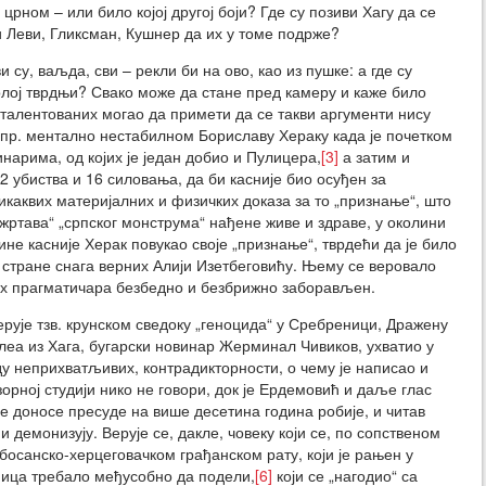
у црном – или било којој другој боји? Где су позиви Хагу да се
и Леви, Гликсман, Кушнер да их у томе подрже?
 су, ваљда, сви – рекли би на ово, као из пушке: а где су
голој тврдњи? Свако може да стане пред камеру и каже било
талентованих могао да примети да се такви аргументи нису
нпр. ментално нестабилном Бориславу Хераку када је почетком
нарима, од којих је један добио и Пулицера,
[3]
а затим и
2 убиства и 16 силовања, да би касније био осуђен за
никаквих материјалних и физичких доказа за то „признање“, што
„жртава“ „српског монструма“ нађене живе и здраве, у околини
ине касније Херак повукао своје „признање“, тврдећи да је било
стране снага верних Алији Изетбеговићу. Њему се веровало
истих прагматичара безбедно и безбрижно заборављен.
рује тзв. крунском сведоку „геноцида“ у Сребреници, Дражену
елеа из Хага, бугарски новинар Жерминал Чивиков, ухватио у
у неприхватљивих, контрадикторности, о чему је написао и
орној студији нико не говори, док је Ердемовић и даље глас
се доносе пресуде на више десетина година робије, и читав
и демонизују. Верује се, дакле, човеку који се, по сопственом
 босанско-херцеговачком грађанском рату, који је рањен у
иница требало међусобно да подели,
[6]
који се „нагодио“ са