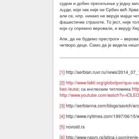
судом и добио пресељење у једну запа
људи, који чак није ни Србин већ Хрва
али се, нпр. никако не верује мајци ч
фашистичке страхоте. То јест, није тол
који су спремно веровали, и верују Х
Али, да не будемо престроги – верова
четворо деце. Само да је видела нешт
_______________________________
[1]
http://serbian.ruvr.ru/news/2014_07
[2]
http://www.fakti.org/globotpor/quo-v
kao-isusa
; са енглеским титловима
htt
http://www.youtube.com/watch?v=iOLE
[3]
http://serbianna.com/blogs/savich/ar
[4]
http://www.nytimes.com/1997/06/15/wo
[5]
novosti.rs
[6]
http://www.nspm.rs/istina-i-pomirenj