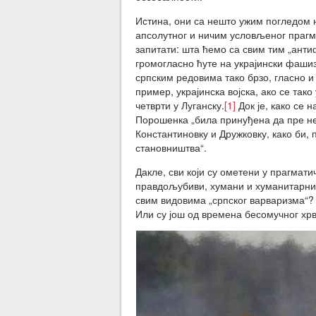
Истина, они са нешто ужим погледом н
апсолутног и ничим условљеног прагм
запитати: шта ћемо са свим тим „анти
громогласно ћуте на украјински фашиз
српским редовима тако брзо, гласно 
пример, украјинска војска, ако се та
четврти у Луганску.
[1]
Док је, како се 
Порошенка „била принуђена да пре не
Константиновку и Дружковку, како би,
становништва“.
Дакле, сви који су ометени у прагматич
правдољубиви, хумани и хуманитарни 
свим видовима „српског варваризма“? 
Или су још од времена бесомучног хрв