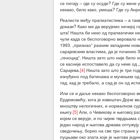
се питају – где су осуде? Где су жене 
некако, било како, умеша? Где су Анр
Реалисти међу прагматистима – а такви
докази? Како ми да верујемо нечијој 
шта! Нашта би неко од прагматички не
чули када се беспоговорно веровало 
1993. „признао“ разним западним нови
сарајевским властима, да је починио 3
„геноцид“. Ништа зато што није било 
се касније испоставило да су неке од 
Сарајева.
[4]
Ништа зато што је три год
изнуђено под батинама и мучењем од 
тад, кад је требало, а сад је он од 
Или се и даље некако беспоговорно ве
Ердемовићу, кога је извештач Дојче в
мноштву нелогичних, и нормалном суд
књигу.
[5]
Али, о Чивикову и његовој раз
којем се верује, и по чијим тврдњама 
један народ и његова држава оптужују 
сведочењу, борио на све три стране у
пуцњави око злата које је његова јед