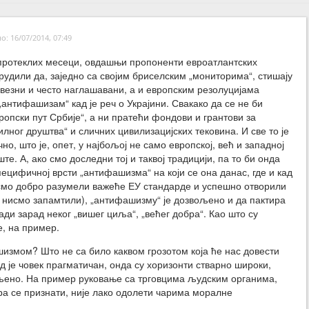
: 16/07/2014, 07:49
 протеклих месеци, овдашњи пропоненти евроатлантских
рудили да, заједно са својим бриселским „мониторима“, стишају
авезни и често наглашавани, а и европским резолуцијама
антифашизам“ кад је реч о Украјини. Свакако да се не би
вропски пут Србије“, а ни пратећи фондови и грантови за
илног друштва“ и сличних цивилизацијских тековина. И све то је
но, што је, опет, у најбољој не само европској, већ и западној
те. А, ако смо доследни тој и таквој традицији, па то би онда
ецифичној врсти „антифашизма“ на који се она данас, где и кад
о смо добро разумели важеће ЕУ стандарде и успешно отворили
о нисмо запамтили), „антифашизму“ је дозвољено и да пактира
ди зарад неког „вишег циља“, „већег добра“. Као што су
е, на пример.
ашизмом? Што не са било каквом грозотом која ће нас довести
д је човек прагматичан, онда су хоризонти стварно широки,
ољено. На пример руковање са трговцима људским органима,
ра се признати, није лако одолети чарима моралне