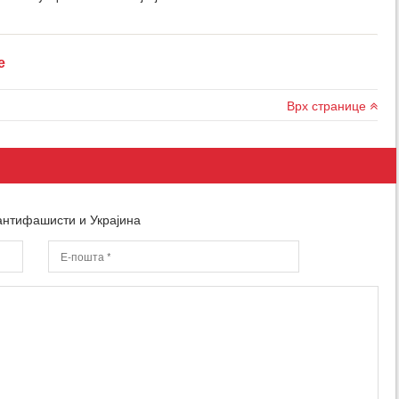
е
Врх странице
антифашисти и Украјина