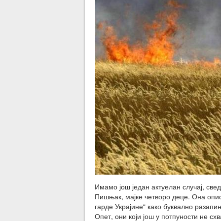
Имамо још један актуелан случај, све
Пишњак, мајке четворо деце. Она опис
гарде Украјине“ како буквално разапињ
Опет, они који још у потпуности не сх