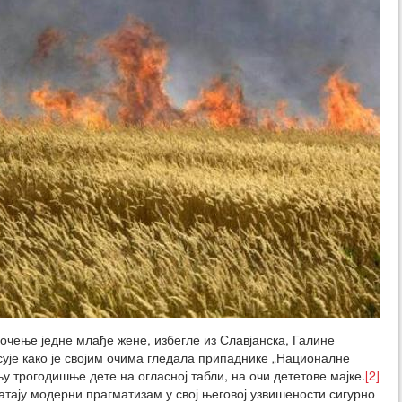
дочење једне млађе жене, избегле из Славјанска, Галине
ује како је својим очима гледала припаднике „Националне
у трогодишње дете на огласној табли, на очи дететове мајке.
[2]
ватају модерни прагматизам у свој његовој узвишености сигурно