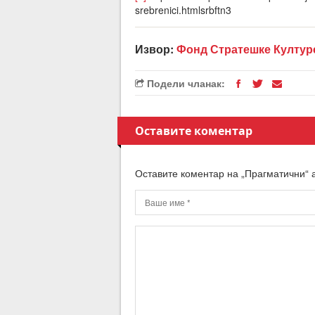
srebrenici.htmlsrbftn3
Извор:
Фонд Стратешке Култур
Подели чланак:
Оставите коментар
Оставите коментар на „Прагматични“ 