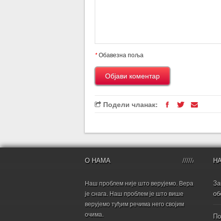
*
Обавезна поља
Подели чланак:
О НАМА
Н
За
Наш проблем није што верујемо. Вера
об
је снага. Наш проблем је што више
верујемо туђим речима него својим
очима.
По