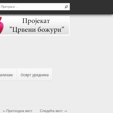
бализам
Осврт уредника
←Претходна вест
Следећа вест →