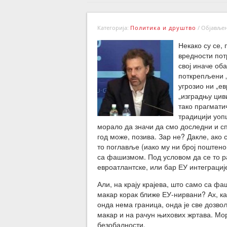
Категорија:
Политика и друштво
/
Објављено
Некако су се,
вредности пот
свој иначе об
поткрепљени „
угрозио ни „е
„изградњу цив
тако прагматич
традицији уопш
морало да значи да смо доследни и сп
год може, позива. Зар не? Дакле, ак
то поглавље (иако му ни број поштен
са фашизмом. Под условом да се то ра
евроатлантске, или бар ЕУ интеграциј
Али, на крају крајева, што само са ф
макар корак ближе ЕУ-нирвани? Ах, ка
онда нема граница, онда је све дозв
макар и на рачун њихових жртава. Мо
безобалности.