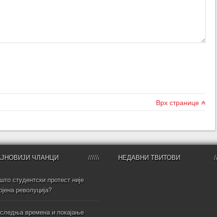
Врх странице
АЈНОВИЈИ ЧЛАНЦИ
НЕДАВНИ ТВИТОВИ
што студентски протест није
ојена револуција?
следња времена и покајање