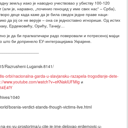
дну земљу иако је наводно учествовао у убиству 100-120
т (али је, наравно, „починио геноцид у име свих нас“ – Срба),
етворо деце када каже да је била сведок једне праве наци-
ико да јој се не верује – она се једноставно игнорише. Од истих
ераку, Ердемовићу, Орићу, Тачију…
тно је да би прагматичари радо поверовали и потресеној мајци
о што би допринело ЕУ-интеграцијама Украјине.
__________________
_15/Razrusheni-Lugansk-8141/
adis-orbi/nacionalna-garda-u-slavjansku-razapela-trogodisnje-dete-
p://www.youtube.com/watch?v=eKNaklUFMig
и
Ot4E4fY
chives/1040
rld/bosnia-verdict-stands-though-victims-live.html
e-na-ex-yu-prostorima/u-cije-je-ime-delovao-erdemovic-u-