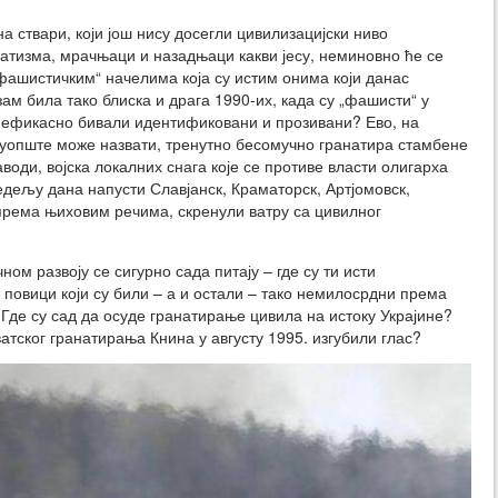
а ствари, који још нису досегли цивилизацијски ниво
атизма, мрачњаци и назадњаци какви јесу, неминовно ће се
фашистичким“ начелима која су истим онима који данас
ам била тако блиска и драга 1990-их, када су „фашисти“ у
и ефикасно бивали идентификовани и прозивани? Ево, на
ко уопште може назвати, тренутно бесомучно гранатира стамбене
наводи, војска локалних снага које се противе власти олигарха
дељу дана напусти Славјанск, Краматорск, Артјомовск,
 према њиховим речима, скренули ватру са цивилног
ном развоју се сигурно сада питају – где су ти исти
повици који су били – а и остали – тако немилосрдни према
Где су сад да осуде гранатирање цивила на истоку Украјине?
атског гранатирања Книна у августу 1995. изгубили глас?