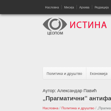
Насловна
Мисија
Архива
Редакција
Политика и друштво
Економија
Аутор:
Александар Павић
„Прагматични“ антифа
Насловна
/
Политика и друштво
/
„Прагма