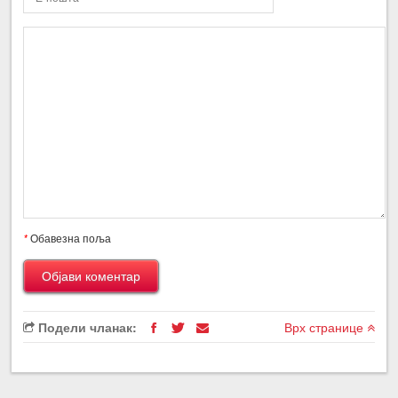
*
Обавезна поља
Подели чланак:
Врх странице