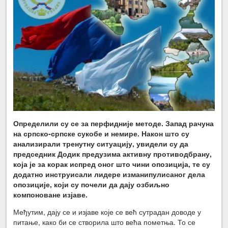
Определили су се за перфидније методе. Запад рачуна
на српско-српске сукобе и немире. Након што су
анализирали тренутну ситуацију, увидели су да
председник Додик предузима активну противодбрану,
која је за корак испред оног што чини опозиција, те су
додатно инструисали лидере изманипулисаног дела
опозиције, који су почели да дају озбиљно
компоноване изјаве.
Међутим, дају се и изјаве које се већ сутрадан доводе у
питање, како би се створила што већа пометња. То се