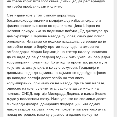
не треба користити због сваке „ситнице“, да референдум
не треба профанисати и слично.
Све изјаве које у том смислу циркулишу
босанскохерцеговачким медијима су избалансиране и
филингрански сложене по правилима Џина Шарпа из
његовог приручника за подизање побуна „Од диктатуре до
демократије“. Шарпове методе су, опет, само део псиоп
операција. Изјавама се подиже градација, сугерише да је
потребно водити борбу против корупције, а америчка
амбасадорка Морин Кормак је на твитер налогу написала
да се нада да ће у следећој години бити ухапшен бар један
корумпирани политичар. Ко је год то прочитао, јасно му је
ко је мета, шта је циљ и ко су егзекутори. Градација и
динамика воде до тајминга, а тајминг се одређује изјавом
да наводно постоји десет особа на топ листи
корумпираних, при чему се не наводи где се они налазе,
односно из којег су ентитета. Јасно је да се мисли на
челнике СНСД, партије Милорада Додика, и њима блиске
људе у пословном свету. Нико уопште не спомиње десет
милијарди долара, донираних Федерацији БиХ одмах
након завршетка рата, нико не покреће питање како је тај
новац потрошен, иако су у јавности одавно присутне