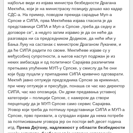
најбоље види из изјава министра безбедности Драгана
Мектића, који је на министраску позицију дошао као кадар
СДС-а. На пример, поводом прекида сарадње Муп-а
Српске и СИПА, прва Мектићева изјава гласила је да
представници СИПА и Муп-а Српске „треба да седну и
договоре се“, а недуго затим изјавио је да он неће да
разговара ни са председником Додиком, да неће ићи у
Бања Луку на састанак с министром Драганом Лукачем, и
да ће СИПА радити по своме. Мектићеве изјаве су у
међусобној супротности, а његов наступ подржан је из
неких амбасада и од политичког Сарајева различитим
претњама упућеним МУП-у Српске, у смислу да ће они
који буду пуцали у припаднике СИПА кривично одговарати.
Мектић јавно оптужује председника Српске за криминал,
при чему оптужује и пресуђује, понаша се час као директор
СИПА, час као опозиција. Он држи предавања уставној
категорији – полицији Српске, с намером да створи
перцепцију да је МУП Српске само сервис Сарајева.
Уговор који треба да потпишу представници СИПА и МУП-а
Српске, прво прихвати, а сутрадан изјави да нема потребе
за потписивањем уговора јер он постоји већ десет година
итд.
Према Дејтону, надлежност у области безбедности