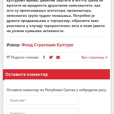
културних мрежа, цивилне заштите и МУП-а треба се
вратити на вредности друштвене самозаштите, као
што су препознавање агитатора, провокатора,
непознатих група чудног понашања. Потребно је
држати предавањима о тероризму, објаснити како
реаговати у случају терористичког акта и коме јавити
на уочене сумњиве активности.
Извор:
Фонд Стратешке Културе
Подели чланак:
Врх странице
Оставите коментар
Оставите коментар на Република Српска у хибридном рату