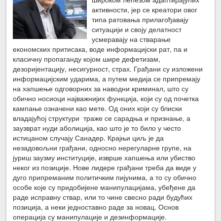
активности, јер се креатори овог
типа ратовања прилагођавају
ситуацији и своју делатност
усмеравају на стварање
економских притисака, воде информацијски рат, па и
класичну пропаганду којом шире дефетизам,
дезоријентацију, несигурност, страх. Грађани су изложени
информацијским ударима, а путем медија се припремају
на хапшење одговорних за наводни криминал, што су
обично носиоци најважнијих функција, који су од почетка
кампање означени као мете. Од оних који су блиски
владајућој структури траже се сарадња и признање, а
заузврат нуди аболиција, као што је то било у често
истицаном случају Санадер. Крајњи циљ је да
незадовољни грађани, односно нерегуларне групе, на
јуриш заузму институције, изврше хапшења или убиство
неког из позиције. Нове лидере грађани треба да виде у
дуго припреманим политичким пијунима, а то су обично
особе које су придобијене манипулацијама, убеђене да
раде исправну ствар, или то чине свесно ради будућих
позиција, а неки једноставно раде за новац. Основ
операција су манипулације и дезинформације.