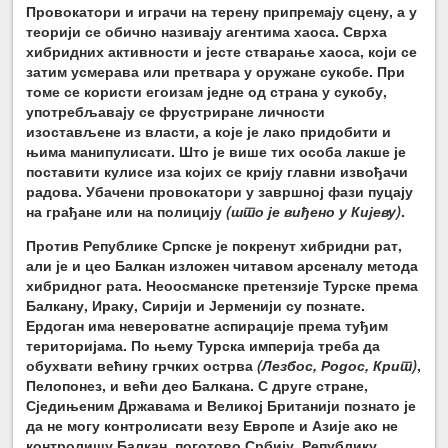
Провокатори и играчи на терену припремају сцену, а у
теорији се обично називају агентима хаоса. Сврха
хибридних активности и јесте стварање хаоса, који се
затим усмерава или претвара у оружане сукобе. При
томе се користи егоизам једне од страна у сукобу,
употребљавају се фрустриране личности
изостављене из власти, а које је лако придобити и
њима манипулисати. Што је више тих особа лакше је
поставити кулисе иза којих се крију главни извођачи
радова. Убачени провокатори у завршној фази пуцају
на грађане или на полицију
(што је виђено у Кијеву)
.
Против Републике Српске је покренут хибридни рат,
али је и цео Балкан изложен читавом арсеналу метода
хибридног рата. Неоосманске претензије Турске према
Балкану, Ираку, Сирији и Јерменији су познате.
Ердоган има невероватне аспирације према туђим
територијама. По њему Турска империја треба да
обухвати већину грчких острва
(Лезбос, Родос, Крит)
,
Пелопонез, и већи део Балкана. С друге стране,
Сједињеним Државама и Великој Британији познато је
да не могу контролисати везу Европе и Азије ако не
контролишу Балкан, поготово Србију, Републику