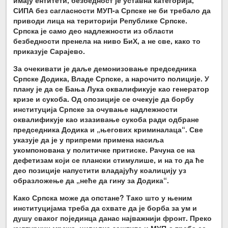
имају ентитети, безбедност је уставна категорија,
СИПА без сагласности МУП-а Српске не би требало да
приводи лица на територији Републике Српске.
Српска је само део надлежности из области
безбедности пренела на ниво БиХ, а не све, како то
приказује Сарајево.
За очекивати је даље демонизовање председника
Српске Додика, Владе Српске, а нарочито полиције. У
плану је да се Бања Лука оквалификује као генератор
кризе и сукоба. Од опозиције се очекује да борбу
институција Српске за очување надлежности
оквалификује као изазивање сукоба ради одбране
председника Додика и „његових криминалаца“. Све
указује да је у припреми примена насиља
укомпонована у политичке притиске. Рачуна се на
дефетизам који се плански стимулише, и на то да ће
део позиције напустити владајућу коалицију уз
образложење да „неће да гину за Додика“.
Како Српска може да опстане? Тако што у њеним
институцијама треба да схвате да је борба за ум и
душу сваког појединца данас најважнији фронт. Преко