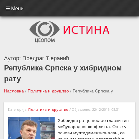
☰ Мени
Аутор:
Предраг Ћеранић
Република Српска у хибридном
рату
Насловна
/
Политика и друштво
/
Република Српска у
хибридном рату
Категорија:
Политика и друштво
/
Објављено: 22/12/2015, 08:31
←Претходна вест
Следећа вест →
Хибридни рат је постао главни тип
међународног конфликта. Он је у
основи мултидимензионалан, са
широком лепезом адаптирајућих