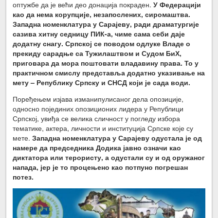
оптужбе да је већи део донација покраден.
У Федерацији
као да нема корупције, незапослених, сиромаштва.
Западна номенклатура у Сарајеву, ради драматургије
сазива хитну седницу ПИК-а, чиме сама себи даје
додатну снагу. Српској се поводом одлуке Владе о
прекиду сарадње са Тужилаштвом и Судом БиХ,
приговара да мора поштовати владавину права. То у
практичном смислу представља додатно указивање на
мету – Републику Српску и СНСД који је сада води.
Поређењем изјава изманипулисаног дела опозиције,
односно појединих опозиционих лидера у Републици
Српској, увиђа се велика сличност у погледу избора
тематике, актера, личности и институција Српске које су
мете.
Западна номенклатура у Сарајеву одустала је од
намере да председника Додика јавно означи као
диктатора или терористу, а одустали су и од оружаног
напада, јер је то процењено као потпуно погрешан
потез.