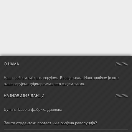
О НАМА
Наш проблем није што верујемо. Вера је снага. Наш проблем је што
више верујемо туђим речима него својим очима.
НАЈНОВИЈИ ЧЛАНЦИ
Вучић, Ђаво и фабрика дронова
Зашто студентски протест није обојена револуција?