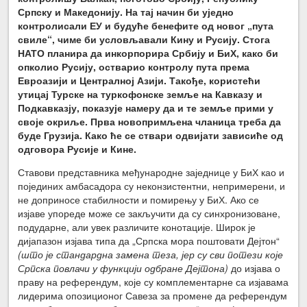
Српску и Македонију. На тај начин би уједно
контролисали ЕУ и будуће бенефите од новог „пута
свиле“, чиме би условљавали Кину и Русију. Стога
НАТО планира да инкорпорира Србију и БиХ, како би
опколио Русију, остварио контролу пута према
Евроазији и Централној Азији. Такође, користећи
утицај Турске на туркофонске земље на Кавказу и
Подкавказју, показује намеру да и те земље прими у
своје окриље. Прва новопримљена чланица треба да
буде Грузија. Како ће се ствари одвијати зависиће од
одговора Русије и Кине.
Ставови представника међународне заједнице у БиХ као и
појединих амбасадора су неконзистентни, непримерени, и
не доприносе стабилности и помирењу у БиХ. Ако се
изјаве упореде може се закључити да су синхронизоване,
подударне, али увек различите конотације. Широк је
дијапазон изјава типа да „Српска мора поштовати Дејтон“
(што је стандардна замена теза, јер су сви потези које
Српска повлачи у функцији одбране Дејтона)
до изјава о
праву на референдум, које су комплементарне са изјавама
лидерима опозиционог Савеза за промене да референдум