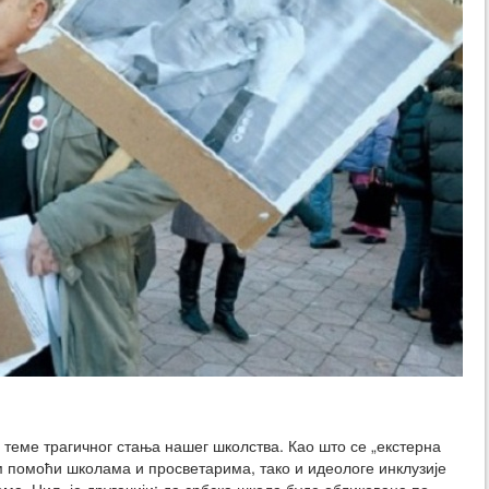
до теме трагичног стања нашег школства. Као што се „екстерна
м помоћи школама и просветарима, тако и идеологе инклузије