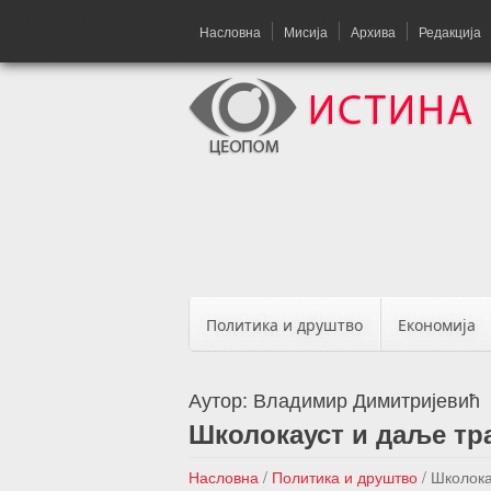
Насловна
Мисија
Архива
Редакција
Политика и друштво
Економија
Аутор:
Владимир Димитријевић
Школокауст и даље тра
Насловна
/
Политика и друштво
/
Школока