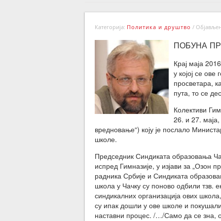
Категорија:
Политика и друштво
/
Објављено
ПОБУНА ПР
Крај маја 2016
у којој се ове
просветара, к
пута, то се де
Колективи Гим
26. и 27. маја
вредновање“) коју је послало Министар
школе.
Председник Синдиката образовања Чача
испред Гимназије, у изјави за „Озон п
радника Србије и Синдиката образова
школа у Чачку су поново одбили тзв. 
синдикалних организација ових школа
су ипак дошли у ове школе и покушали
наставни процес. /…/Само да се зна, 