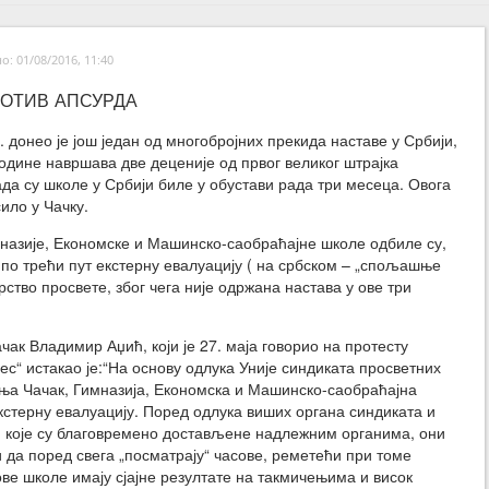
: 01/08/2016, 11:40
ОТИВ АПСУРДА
. донео је још један од многобројних прекида наставе у Србији,
 године навршава две деценије од првог великог штрајка
ада су школе у Србији биле у обустави рада три месеца. Овога
сило у Чачку.
назије, Економске и Машинско-саобраћајне школе одбиле су,
, по трећи пут екстерну евалуацију ( на србском – „спољашње
ство просвете, због чега није одржана настава у ове три
к Владимир Аџић, који је 27. маја говорио на протесту
рес“ истакао је:“На основу одлука Уније синдиката просветних
ња Чачак, Гимназија, Економска и Машинско-саобраћајна
екстерну евалуацију. Поред одлука виших органа синдиката и
, које су благовремено достављене надлежним органима, они
 да поред свега „посматрају“ часове, реметећи при томе
ове школе имају сјајне резултате на такмичењима и висок