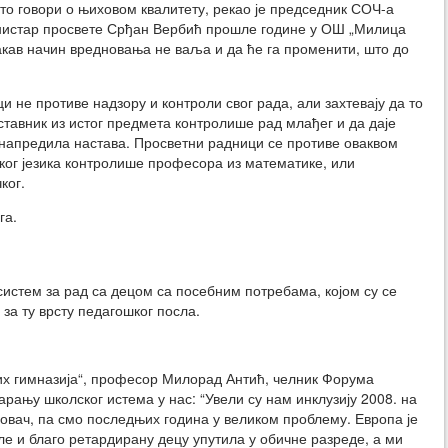
што говори о њиховом квалитету, рекао је председник СОЧ-а
инистар просвете Срђан Вербић прошле године у ОШ „Милица
акав начин вредновања не ваља и да ће га променити, што до
 не противе надзору и контроли свог рада, али захтевају да то
ставник из истог предмета контролише рад млађег и да даје
е унапредила настава. Просветни радници се противе оваквом
ског језика контролише професора из математике, или
ког.
га.
систем за рад са децом са посебним потребама, којом су се
за ту врсту педагошког посла.
ких гимназија“, професор Милорад Антић, челник Форума
арању школског истема у нас: “Увели су нам инклузију 2008. на
овач, па смо последњих година у великом проблему. Европа је
е и благо ретардирану децу упутила у обичне разреде, а ми