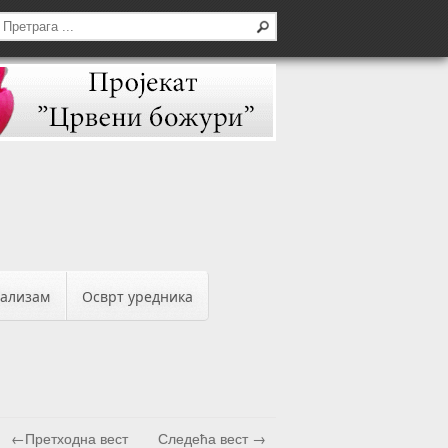
бализам
Осврт уредника
←Претходна вест
Следећа вест →