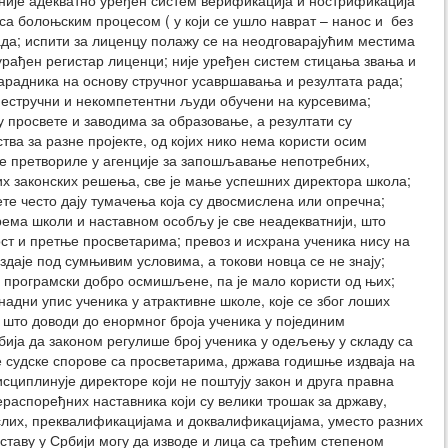
 није адекватно уређен систем верификација и нострификација
са болоњским процесом ( у који се ушло наврат – нанос и без
да; испити за лиценцу полажу се на неодговарајућим местима
урађен регистар лиценци; није уређен систем стицања звања и
арадника на основу стручног усавршавања и резултата рада;
нестручни и некомпетентни људи обучени на курсевима;
 просвете и заводима за образовање, а резултати су
тва за разне пројекте, од којих нико нема користи осим
 се претвориле у агенције за запошљавање непотребних,
ших законских решења, све је мање успешних директора школа;
те често дају тумачења која су двосмислена или опречна;
ема школи и наставном особљу је све неадекватнији, што
ст и претње просветарима; превоз и исхрана ученика нису на
здаје под сумњивим условима, а токови новца се не знају;
у програмски добро осмишљене, па је мало користи од њих;
дни упис ученика у атрактивне школе, које се због лоших
, што доводи до енормног броја ученика у појединим
ја да законом регулише број ученика у одељењу у складу са
 судске спорове са просветарима, држава годишње издваја на
сциплинује директоре који не поштују закон и друга правна
ераспоређних наставника који су велики трошак за државу,
лих, преквалификацијама и доквалификацијама, уместо разних
аставу у Србији могу да изводе и лица са трећим степеном