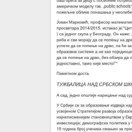
баш брига за децу с посебним потреба
америчком моделу тзв. „public schools“
пожељне облике понашања у неолибе
Јован Марковић, професор математике
просветара 2014/2015. истакао је:“Цит
) са једног скупа у Београду. Он каже:
риба и сви морају да се попењу на др
успети да се попење на дрво, па ће за
образовне системе а не као појединце
да се попење на дрво, без обзира да ли
једноставно, тамо није место!”“
Паметном доста.
ТУЖБАЛИЦА НАД СРБСКОМ Ш
А сад, једно општије нарицање над су
У Србији се за образовање издваја на
усвојеном Стратегијом развоја образо
најнеписменијем становништвом у Евро
инвестиција; демографска политика у 
15 година број ученика смањен за пре