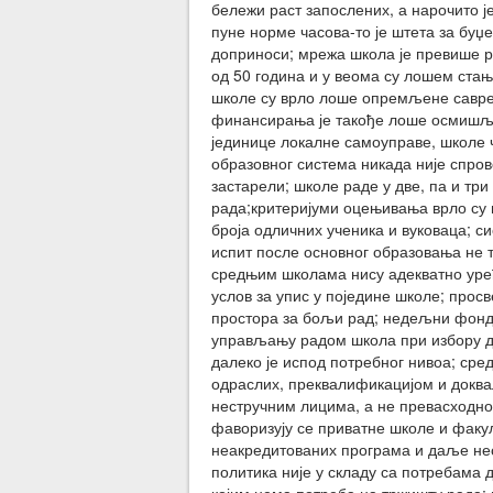
бележи раст запослених, а нарочито ј
пуне норме часова-то је штета за буџе
доприноси; мрежа школа је превише ра
од 50 година и у веома су лошем стањ
школе су врло лоше опремљене савре
финансирања је такође лоше осмишљен
јединице локалне самоуправе, школе ч
образовног система никада није спро
застарели; школе раде у две, па и три
рада;критеријуми оцењивања врло су 
броја одличних ученика и вуковаца; с
испит после основног образовања не т
средњим школама нису адекватно уређ
услов за упис у поједине школе; про
простора за бољи рад; недељни фонд ч
управљању радом школа при избору д
далеко је испод потребног нивоа; сре
одраслих, преквалификацијом и доква
нестручним лицима, а не превасходно
фаворизују се приватне школе и факул
неакредитованих програма и даље несм
политика није у складу са потребама д