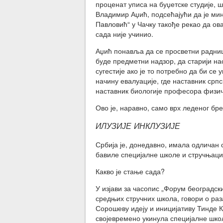
проценат уписа на буџетске студије, 
Владимир Аџић, подсећајући да је м
Павловић“ у Чачку такође рекао да ов
сада није учинио.
Аџић понавља да се просветни радници
буде предметни надзор, да старији на
сугестије ако је то потребно да би с
начину евалуације, где наставник срп
наставник биологије професора физич
Ово је, наравно, само врх леденог бре
ИЛУЗИЈЕ ИНКЛУЗИЈЕ
Србија је, донедавно, имала одличан 
бавиле специјалне школе и стручњаци 
Какво је стање сада?
У изјави за часопис „Форум београдс
средњих стручних школа, говори о раз
Сорошеву идеју и иницијативу Тинде К
својевремено укинула специјалне школ