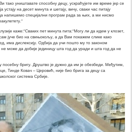
и тако уништавате способну децу, ускраћујете им време јер се
ја устају на десет минута и шетају, вичу, сваки час питају
 да напишемо специјални програм рада за њих, а ми нисмо
факулетету.“
узије каже:“Сваких пет минута пита:“Могу ли да идем у клозет,
 сам јуче био на свињокољу, а да Вам покажем слике како
д, има дислексију. Одбија да учи пошто му то законом
 не може да добије јединицу шта год да уради и шта год да не
 посебну бригу. Друштво је дужно да им је обезбеди. Међутим,
е, Тинде Ковач – Церовић, није био брига за децу са
колског система Србије.