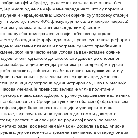
е забрињавајући број од тридесетак хиљада наставника без
т, јер многи од њих имају мање зараде него што су порези и
зуђена и нерационална; школски објекти су у просеку старији
у – недостаје преко 40% фискултурних сала и мокрих чворова;
меним училима и наставним средствима; систем
, па су због неизвршавања својих обавеза од стране
есто у блокади које трају годинама; права, суштинска реформа
ведена; наставни планови и програми су често преобимни и
 смене, због чега често нема услова за ваннаставне облике
неуједначени од школе до школе, што доводи до енормног
истем избора и дистрибуција уџбеника је неодржив; матурски
реба положити, већ само изаћи на испит; матурски испити у
ени; нема доњег прага знања из појединих предмета као
светни радници су затрпани администрирањем, што им умањује
асова ученика је превисок; велики је уплив политике у
иректора и школских одбора; стручно усавршавање наставника
дње образовање у Србији још увек није обавезно; образовањем
лификацијом баве се разне агенције и универзитети са
 школе; није заустављена куповина диплома и доктората;
тети; просветне инспекција не ради свој посао, па много
етано раде, док неки немају чак ни дозволе за рад; уписна
руштва, јер се гасе често тражена занимања, а отварају она за