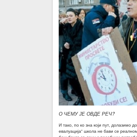
О ЧЕМУ ЈЕ ОВДЕ РЕЧ?
И тако, по ко зна који пут, долазимо 
евалуација“ школа не бави се реално