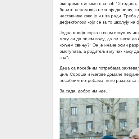
екеприментишемо ево већ 13 година. В
бавите децом која не знају да пишу, ко
наставника како је и шта ради. Треба
дефектолози који се за то школују на 
Једна професорка о свом искуству инкл
могу ли да пијем воду, да ли знате да
кољем свињу?“ Он је иначе осми разре
омогућава, а родитељи му чак кажу да
зна“.
Деца са посебним потребама захтевају
циљ Сороша и његове домаће перјаниц
посебним потребама, него разарање ш
За сада, добро им иде.