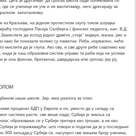
ма. Циљ је другачији: да србска школа буде обликована по
, где се ученици не уче и не васпитавају, него дресирају за
ралном капитализму.
 из Краљева, на једном протестном скупу током штрајка
ираћу господина Пасија Салберга ( финског педагога, нап. В.Д.
 „Замислите да испод једног дрвета „стоје” мајмун, мачка, рис и
во како би показали колико су паметни. Риба, нормално, неће
то мислити да је глупа. Ако ову, и све друге рибе схватимо као
, онда је наш образовни систем управо та риба која не успева
 је она финска, британска, швајцарска или српска; јер јој,
КОЛОМ
дбином наше школе. Јер, има разлога за плач.
јнижи проценат БДП у Европи и он, уместо да у складу са
вног система расте, све више пада; Србија је земља са
пи; образовање се у Србији третира као трошак, а не као
Србији је поражавајућа, што говори и податак да је у последњих
ко 300 хиљада;у Србији се, насупрот све мањем броју ученика,