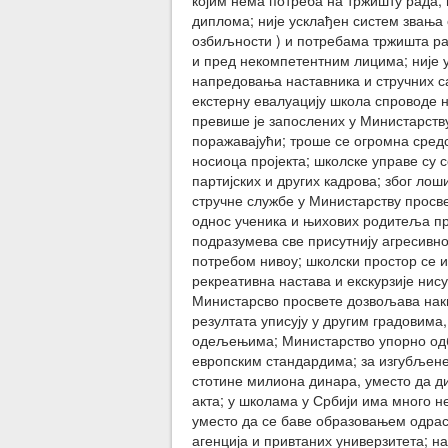
којим нема потреба на тржишту рада;
диплома; није усклађен систем звања 
озбиљности ) и потребама тржишта ра
и пред некомпетентним лицима; није 
напредовања наставника и стручних с
екстерну евалуацију школа спроводе 
превише је запослених у Министарству
поражавајући; троше се огромна средс
носиоца пројекта; школске управе су
партијских и других кадрова; због ло
стручне службе у Министарству просве
однос ученика и њихових родитеља пр
подразумева све присутнију агресивно
потребом нивоу; школски простор се и
рекреативна настава и екскурзије нис
Министарсво просвете дозвољава накна
резултата уписују у другим градовима
одељењима; Министарство упорно одби
европским стандардима; за изгубљене
стотине милиона динара, уместо да ди
акта; у школама у Србији има много н
уместо да се баве образовањем одрас
агенција и привтаних универзитета; н