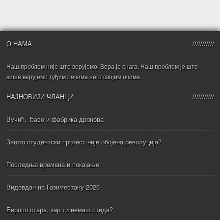
О НАМА
Наш проблем није што верујемо. Вера је снага. Наш проблем је што
више верујемо туђим речима него својим очима.
НАЈНОВИЈИ ЧЛАНЦИ
Вучић, Ђаво и фабрика дронова
Зашто студентски протест није обојена револуција?
Последња времена и покајање
Видовдан на Газиместану 2026
Европо стара, зар ти немаш стида?