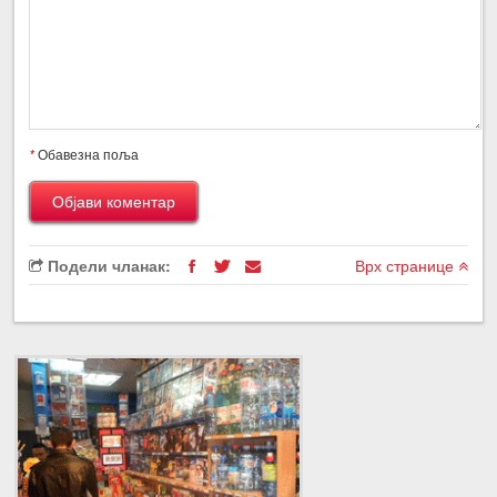
*
Обавезна поља
Подели чланак:
Врх странице