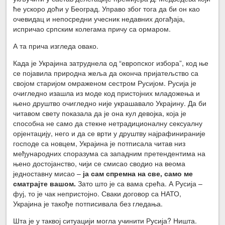
ће ускоро доћи у Београд. Управо због тога да би он као
очевидац и непосредни учесник недавних догађаја,
испричао српским колегама причу са ормаром.
А та прича изгледа овако.
Када је Украјина затруднела од “европског избора”, код ње
се појавила природна жеља да оконча пријатељство са
својом старијом омраженом сестром Русијом. Русија је
очигледно изашла из моде код пристојних младожења и
њено друштво очигледно није украшавало Украјину. Да би
читавом свету показала да је она кул девојка, која је
способна не само да стекне нетрадиционалну сексуалну
орјентацију, него и да се врти у друштву најрафинираније
господе са новцем, Украјина је потписала читав низ
међународних споразума са западним претендентима на
њено достојанство, чији се смисао сводио на веома
једноставну мисао –
ја сам спремна на све, само ме
сматрајте вашом.
Зато што је са вама срећа. А Русија –
фуј, то је чак непристојно. Сваки договор са НАТО,
Украјина је такође потписивала без гледања.
Шта је у таквој ситуацији могла учинити Русија? Ништа.