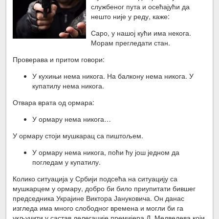
службеног пута и осећајући да
нешто није у реду, каже:
Саро, у нашој кући има некога.
Морам прегледати стан.
Проверава и притом говори:
У кухињи нема никога. На балкону нема никога. У
купатилу нема никога.
Отвара врата од ормара:
У ормару нема никога…
У ормару стоји мушкарац са пиштољем.
У ормару нема никога, поћи ћу још једном да
погледам у купатилу.
Колико ситуација у Србији подсећа на ситуацију са
мушкарцем у ормару, добро би било приупитати бившег
председника Украјине Виктора Јануковича. Он данас
изгледа има много слободног времена и могли би га
укључити у састав делегације премијера Д. Медведева који