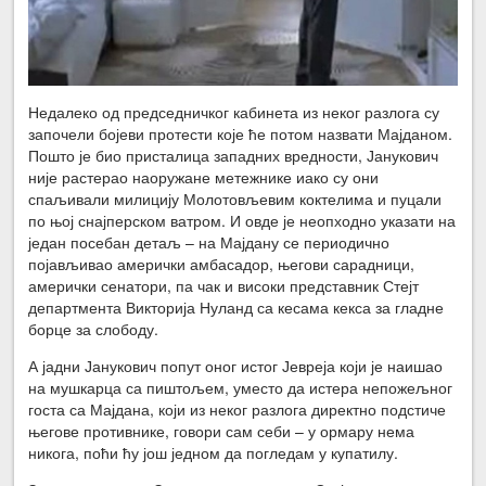
Недалеко од председничког кабинета из неког разлога су
започели бојеви протести које ће потом назвати Мајданом.
Пошто је био присталица западних вредности, Јанукович
није растерао наоружане метежнике иако су они
спаљивали милицију Молотовљевим коктелима и пуцали
по њој снајперском ватром. И овде је неопходно указати на
један посебан детаљ – на Мајдану се периодично
појављивао амерички амбасадор, његови сарадници,
амерички сенатори, па чак и високи представник Стејт
департмента Викторија Нуланд са кесама кекса за гладне
борце за слободу.
А јадни Јанукович попут оног истог Јевреја који је наишао
на мушкарца са пиштољем, уместо да истера непожељног
госта са Мајдана, који из неког разлога директно подстиче
његове противнике, говори сам себи – у ормару нема
никога, поћи ћу још једном да погледам у купатилу.