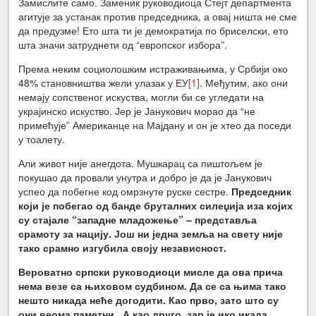
Замислите само. Заменик руководиоца Стејт департмента
агитује за устанак против председника, а овај ништа не сме
да предузме! Ето шта ти је демократија по бриселски, ето
шта значи затруднети од “европског избора”.
Према неким социолошким истраживањима, у Србији око
48% становништва жели улазак у ЕУ
[1]
. Међутим, ако они
немају сопственог искуства, могли би се угледати на
украјинско искуство. Јер је Јанукович морао да “не
примећује” Американце на Мајдану и он је хтео да поседи
у тоалету.
Али живот није анегдота. Мушкарац са пиштољем је
покушао да провали унутра и добро је да је Јанукович
успео да побегне код омрзнуте руске сестре.
Председник
који је побегао од банде бруталних силеџија иза којих
су стајале “западне младожење” – представља
срамоту за нацију. Још ни једна земља на свету није
тако срамно изгубила своју независност.
Вероватно српски руководиоци мисле да ова прича
нема везе са њиховом судбином. Да се са њима тако
нешто никада неће догодити. Као прво, зато што су
они веома паметни. А као друго, зар је ико икада