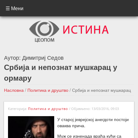
☰ Мени
Аутор:
Димитриј Седов
Србија и непознат мушкарац у
ормару
Насловна
/
Политика и друштво
/
Србија и непознат мушкарац
у ормару
Категорија:
Политика и друштво
/
Објављено: 13/03/2016, 09:03
←Претходна вест
Следећа вест →
У старој јеврејској анегдоти постоји
оваква прича.
Муж се изненада враћа кући са