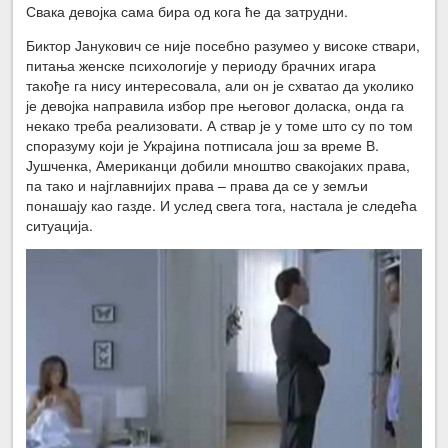
Свака девојка сама бира од кога ће да затрудни.
Биктор Јанукович се није посебно разумео у високе ствари,
питања женске психологије у периоду брачних игара
такође га нису интересовала, али он је схватао да уколико
је девојка направила избор пре његовог доласка, онда га
некако треба реализовати. А ствар је у томе што су по том
споразуму који је Украјина потписала још за време В.
Јушченка, Американци добили мноштво свакојаких права,
па тако и најглавнијих права – права да се у земљи
понашају као газде. И услед свега тога, настала је следећа
ситуација.