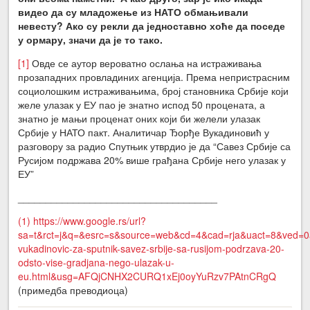
видео да су младожење из НАТО обмањивали
невесту? Ако су рекли да једноставно хоће да поседе
у ормару, значи да је то тако.
[1]
Овде се аутор вероватно ослања на истраживања
прозападних провладиних агенција. Према непристрасним
социолошким истраживањима, број становника Србије који
желе улазак у ЕУ пао је знатно испод 50 процената, а
знатно је мањи проценат оних који би желели улазак
Србије у НАТО пакт. Аналитичар Ђорђе Вукадиновић у
разговору за радио Спутњик утврдио је да “Савез Србије са
Русијом подржава 20% више грађана Србије него улазак у
ЕУ”
____________________________________
(1) https://www.google.rs/url?
sa=t&rct=j&q=&esrc=s&source=web&cd=4&cad=rja&uact=8&ve
vukadinovic-za-sputnik-savez-srbije-sa-rusijom-podrzava-20-
odsto-vise-gradjana-nego-ulazak-u-
eu.html&usg=AFQjCNHX2CURQ1xEj0oyYuRzv7PAtnCRgQ
(примедба преводиоца)