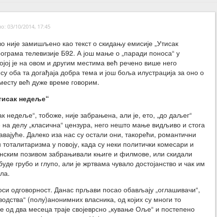
: 03/10/2014, 17:45
во није замишљено као текст о скидању емисије „Утисак
ограма телевизије Б92. А још мање о „паради поноса“ у
којој је на овом и другим местима већ речено више него
су оба та догађаја добра тема и још боља илустрација за оно о
месту већ дуже време говорим.
Утисак недеље“
к недеље“, тобоже, није забрањена, али је, ето, „до даљег“
је на делу „класична“ цензура, него нешто мање видљиво и стога
вајуће. Далеко иза нас су остали они, такорећи, романтични
и тоталитаризма у повоју, када су неки политички комесари и
онским позивом забрањивали књиге и филмове, или скидали
уде грубо и глупо, али је жртвама чувало достојанство и чак им
ла.
носи одговорност. Данас прљави посао обављају „оглашивачи“,
одства“ (полу)анонимних власника, од којих су многи то
е од два месеца траје својеврсно „кување Оље“ и постепено