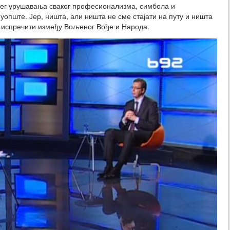
штег урушавања сваког професионализма, симбола и
 уопште. Јер, ништа, али ништа не сме стајати на путу и ништа
се испречити између Вољеног Вође и Народа.