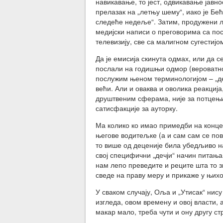
навикавање, то јест, одвикавање јавн
прелазак на „летњу шему“, иако је Бе
следеће недеље“. Затим, продужени л
медијски написи о преговорима са пос
телевизију, све са малигном сугестијо
Да је емисија скинута одмах, или да 
послали на годишњи одмор (вероватно 
послужим њеном терминологијом – „деч
већи. Али и оваква и оволика реакција
друштвеним сферама, није за потцењи
сатисфакције за ауторку.
Ма колико ко имао примедби на концеп
његове водитељке (а и сам сам се пов
то више од деценије била убедљиво нај
свој специфични „дечји“ начин питања
нам лепо преведите и реците шта то 
сведе на праву меру и прикаже у њихо
У сваком случају, Оља и „Утисак“ нису 
изгледа, овом времену и овој власти,
макар мало, треба чути и ону другу ст