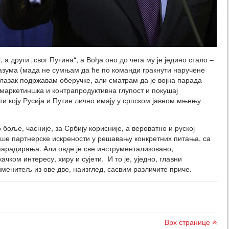
, а други „свог Путина“, а Вођа оно до чега му је једино стало –
оразума (мада не сумњам да ће по команди гракнути наручене
лазак подржавам оберучке, али сматрам да је војна парада
 маркетиншка и контрапродуктивна глупост и покушај
и коју Русија и Путин лично имају у српском јавном мњењу
боље, часније, за Србију корисније, а вероватно и руској
ше партнерске искрености у решавању конкретних питања, са
парадирања. Али овде је све инструментализовано,
ком интересу, хиру и сујети. И то је, уједно, главни
 именитељ из ове две, наизглед, сасвим различите приче.
Врх странице