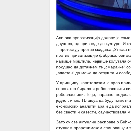
Али ова приватизација државе је само
друштва, од привреде до културе. И к
– протестују против скидања „Утиска 
против приватизације фабрика, банак
највише мрштила, највише колутала о
покушао да дотакнем те „смарачке“ со
„властан“ да може да отпушта и слобо
У принципу, капитализам је врло прив
вероватно бирала и робовласнички сис
робовласници. То је, наравно, недос
једног, ипак, ТВ шоуа да буду паметн
економских аналитичара и да исправљ
без свести и савести, саучествовала 
Зато су све актуелне расправе о Бећк
отужном прорежимском спиновању и т