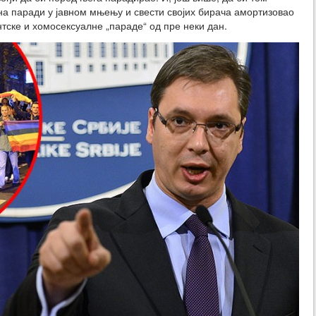
на паради у јавном мњењу и свести својих бирача амортизовао
тске и хомосексуалне „параде“ од пре неки дан.