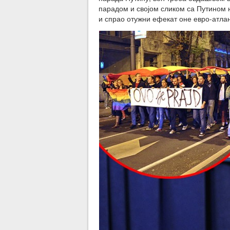
парадом и својом сликом са Путином 
и спрао отужни ефекат оне евро-атлан