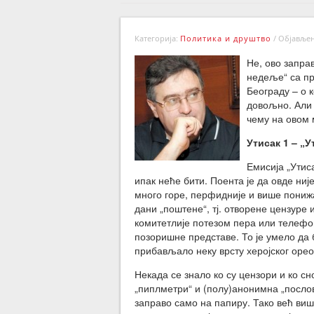
Категорија:
Политика и друштво
/
Објављено
Не, ово запра
недеље“ са пр
Београду – о 
довољно. Али 
чему на овом 
Утисак 1 – „
Емисија „Утиса
ипак неће бити. Поента је да овде ни
много горе, перфидније и више понижа
дани „поштене“, тј. отворене цензуре 
комитетлије потезом пера или телеф
позоришне представе. То је умело да б
прибављало неку врсту херојског орео
Некада се знало ко су цензори и ко с
„пиплметри“ и (полу)анонимна „послов
заправо само на папиру. Тако већ виш