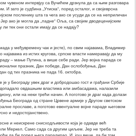
 оном чувеном интервјуу са Вучићем дрзнула да са њим разговара
. И зато је судбина „Утиска“, поред осталог, и својеврсна
јском посленику шта га чега ако се усуди да се на неприличан
Јер ако је могла да „падне“ Оља, са својим дводеценијским
 ли тек они остали имају да се надају?
мада у међувремену чак и јесте), по свим најавама, Владимир
по најавама из истих кругова, српске власти намеравају да му
раду – мање Путина, а више себе ради. Јер војна парада се
ационални празник, Дан победе, Дан ослобођења, Дан
дан од тих празника не пада 16. октобра.
 је у Београду увек драг и добродошао гост и грађани Србије
ише допадало овдашњим властима или амбасадама, налазили
диону, или на неки трећи начин. А поготово је драг када долази
ђења Београда од стране Црвене армије у Другом светском
ралне прославе, а поготово евентуалне војне параде његовом
усно и недостојанствено.
сне и неискрене снисходљивости која је одавде већ
ли Меркел. Само сада са другим циљем. Јер не треба та
ођи да би поред њега парадирао. И, још више, да би том