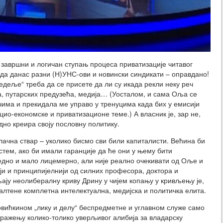
 завршни и логичан ступањ процеса приватизације читавог
ада данас разни (Н)УНС-ови и новински синдикати – оправдано!
недеље“ треба да се присете да ли су икада рекли неку реч
а, путарских предузећа, медија… (Уосталом, и сама Оља се
чима и прекидала ме управо у тренуцима када бих у емисији
цио-економске и приватизационе теме.) А власник је, зар не,
дно креира своју пословну политику.
лачна ствар – уколико бисмо сви били капиталисти. Већина би
тем, ако би имали гаранције да ће они у њему бити
ледно и мало лицемерно, али није реално очекивати од Оље и
ији и принципијелнији од силних професора, доктора и
ају неолибералну криву Дрину у чијем копању у кривљењу је,
малтене комплетна интелектуална, медијска и политичка елита.
овићкином „лику и делу“ беспредметне и углавном служе само
ражењу колико-толико уверљивог алибија за владарску