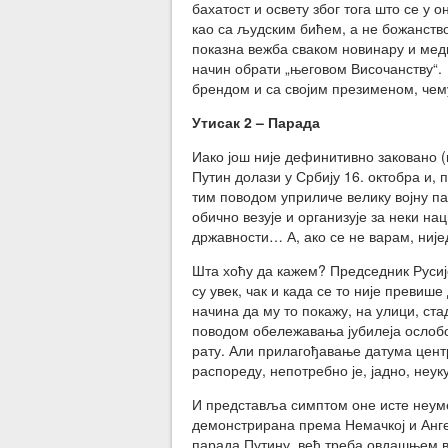
бахатост и освету због тога што се у
као са људским бићем, а не божанством
показна вежба сваком новинару и меди
начин обрати „његовом Височанству“. 
брендом и са својим презименом, чему
Утисак 2 – Парада
Иако још није дефинитивно заковано (
Путин долази у Србију 16. октобра и, 
тим поводом уприличе велику војну па
обично везује и организује за неки н
државности… А, ако се не варам, није
Шта хоћу да кажем? Председник Русије
су увек, чак и када се то није прев
начина да му то покажу, на улици, ста
поводом обележавања јубилеја ослобо
рату. Али прилагођавање датума цент
распореду, непотребно је, јадно, неук
И представља симптом оне исте неуме
демонстрирана према Немачкој и Анге
парада Путину, већ треба овдашњем в