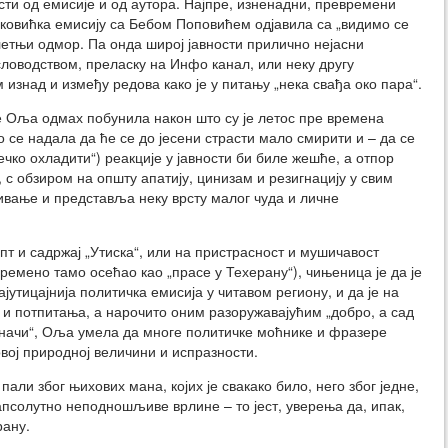
ости од емисије и од аутора. Најпре, изненадни, превремени
ћковићка емисију са Бебом Поповићем одјавила са „видимо се
етњи одмор. Па онда широј јавности прилично нејасни
ловодством, преласку на Инфо канал, или неку другу
м изнад и између редова како је у питању „нека свађа око пара“.
се Оља одмах побунила након што су је летос пре времена
се надала да ће се до јесени страсти мало смирити и – да се
ко охладити“) реакције у јавности би биле жешће, а отпор
, с обзиром на општу апатију, цинизам и резигнацију у свим
вање и представља неку врсту малог чуда и личне
т и садржај „Утиска“, или на пристрасност и мушичавост
ремено тамо осећао као „прасе у Техерану“), чињеница је да је
утицајнија политичка емисија у читавом региону, и да је на
 и потпитања, а нарочито оним разоружавајућим „добро, а сад
значи“, Оља умела да многе политичке моћнике и фразере
вој природној величини и испразности.
пали због њихових мана, којих је свакако било, него због једне,
 апсолутно неподношљиве врлине – то јест, уверења да, ипак,
рану.