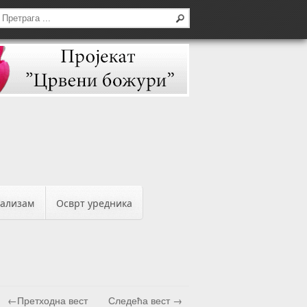
бализам
Осврт уредника
←Претходна вест
Следећа вест →