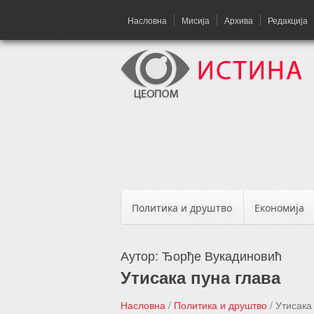
Насловна
Мисија
Архива
Редакција
Политика и друштво
Економија
Аутор:
Ђорђе Вукадиновић
Утисака пуна глава
Насловна
/
Политика и друштво
/
Утисака