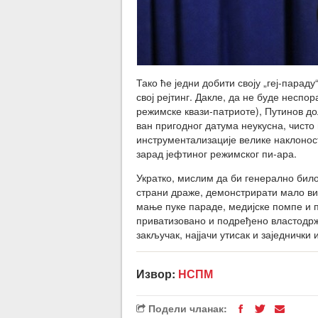
Тако ће једни добити своју „геј-параду“
свој рејтинг. Дакле, да не буде несп
режимске квази-патриоте), Путинов до
ван пригодног датума неукусна, чисто
инструментализације велике наклоност
зарад јефтиног режимског пи-ара.
Укратко, мислим да би генерално било 
страни драже, демонстрирати мало ви
мање пуке параде, медијске помпе и 
приватизовано и подређено властодржач
закључак, најјачи утисак и заједнички
Извор:
НСПМ
Подели чланак: