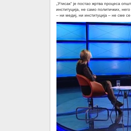
„Утисак“ је постао жртва процеса оп
институција, не само политичких, него
– ни медиј, ни институција – не сме 