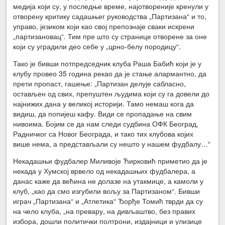
медија који су, у последње време, најотвореније кренули у
отворену критику садашњег руководства „Партизана“ и то,
управо, језиком који као свој препознаје сваки искрени
„партизановац“. Тим пре што су странице отворене за оне
који су уградили део себе у „црно-белу породицу“.
Тако је бивши потпредседник клуба Раша Бабић који је у
клубу провео 35 година рекао да је стање алармантно, да
прети пропаст, гашење: „Партизан делује сабласно,
остављен од свих, препуштен људима који су га довели до
најнижих дана у великој историји. Тамо немаш кога да
видиш, да попијеш кафу. Види се пропадање на свим
нивоима. Бојим се да нам следи судбина ОФК Београд,
Радничког са Новог Београда, и тако тих клубова којих
више нема, а представљали су нешто у нашем фудбалу…“
Некадашњи фудбалер Миливоје Ћирковић приметио да је
некада у Хумској врвело од некадашњих фудбалера, а
данас каже да већина не долазе на утакмице, а камоли у
клуб, „као да смо изгубили вољу за Партизаном“. Бивши
играч „Партизана“ и „Атлетика“ Ђорђе Томић тврди да су
на чело клуба, „на превару, на дивљаштво, без правих
избора, дошли политички полтрони, издајници и улизице