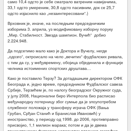
само 10,4 одсто је себе сматрало ватреним навијачима,
33,1 одсто умереним, 30,8 одсто пасивним, док се 25,7
одсто изјаснило као „незаинтересовани“.)
Врховник је, иначе, на последњим председничким
изборима 3. априла, уз модификовану изборну поруку
„Мир. Стабилност. Звезда шампион. Вучић“ добио
2.224.948.
Да подсетимо мало како је Доктора и Вучелу, негде
„одозго“, октроисало на чело „вечитих“ фудбалских ривала,
с тим да су, у међувремену, обојица објединила и функције
челника истоимених спортских друштава…
Како је поставило Терзу? За дотадашњим директором ОФК
Београда и, једно време, председником Фудбалског савеза
Србије, Терзићем је, по налогу београдског Окружног суда,
у јулу 2008, Национални биро Интерпола био расписао
међународну потерницу због сумње да је злоупотребом
службеног положаја у трансферу играча ОФК (Вања
Грубач, Срђан Станић и Бранислав Ивановић) у
иностранство, у периоду од 1998. до 2006, противправно
присвојио, 1,1 милион марака; потом и да је двема
вашингтонским фирмама непознатих власника омогућио