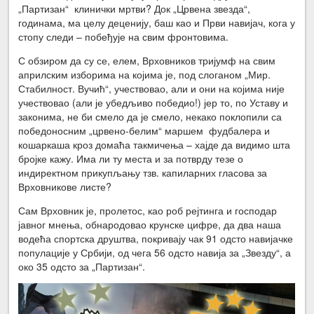
„Партизан“ клинички мртви? Док „Црвена звезда“,
годинама, ма целу деценију, баш као и Први навијач, кога у
стопу следи – побеђује на свим фронтовима.
С обзиром да су се, елем, Врховников тријумф на свим
априлским изборима на којима је, под слоганом „Мир.
Стабилност. Вучић“, учествовао, али и они на којима није
учествовао (али је убедљиво победио!) јер то, по Уставу и
законима, не би смело да је смело, некако поклопили са
победоносним „црвено-белим“ маршем фудбалера и
кошаркаша кроз домаћа такмичења – хајде да видимо шта
бројке кажу. Има ли ту места и за потврду тезе о
индиректном прикупљању тзв. капиларних гласова за
Врховникове листе?
Сам Врховник је, пролетос, као роб рејтинга и господар
јавног мнења, обнародовао крунске цифре, да два наша
водећа спортска друштва, покривају чак 91 одсто навијачке
популације у Србији, од чега 56 одсто навија за „Звезду“, а
око 35 одсто за „Партизан“.