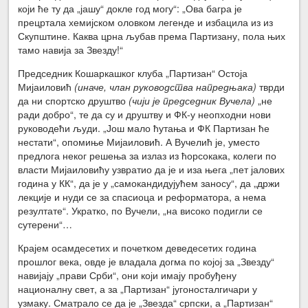
који ће ту да „јашу“ докле год могу“: „Ова багра је
прецртала хемијском оловком легенде и избацила из из
Скупштине. Каква црна љубав према Партизану, пола њих
тамо навија за Звезду!“
Председник Кошаркашког клуба „Партизан“ Остоја
Мијаиловић
(иначе, члан руководства напредњака)
тврди
да ни спортско друштво
(чији је председник Вучела)
„не
ради добро“, те да су и друштву и ФК-у неопходни нови
руководећи људи. „Још мало ћутања и ФК Партизан ће
нестати“, опомиње Мијаиловић. А Вучелић је, уместо
предлога неког решења за излаз из ћорсокака, колеги по
власти Мијаиловићу узвратио да је и иза њега „пет јалових
година у КК“, да је у „самокандидујућем заносу“, да „држи
лекције и нуди се за спасиоца и реформатора, а нема
резултате“. Укратко, по Вучели, „на високо подигли се
сутерени“…
Крајем осамдесетих и почетком деведесетих година
прошлог века, овде је владала догма по којој за „Звезду“
навијају „прави Срби“, они који имају пробуђену
националну свет, а за „Партизан“ југоносталгичари у
узмаку. Сматрало се да је „Звезда“ српски, а „Партизан“