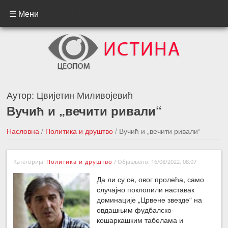
☰ Мени
Аутор:
Цвијетин Миливојевић
Вучић и „вечити ривали“
Насловна
/
Политика и друштво
/
Вучић и „вечити ривали“
←Претходна вест
Следећа вест →
Категорија:
Политика и друштво
/
Објављено: 16/08/2022, 08:07
Да ли су се, овог пролећа, само
случајно поклопили наставак
доминације „Црвене звезде“ на
овдашњим фудбалско-
кошаркашким табелама и