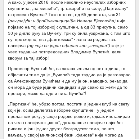
А како, у јесен 2016, после неколико неуспелих изборних
скупштина, „на мишиће“, тј. такорећи на силу, „Партизану“
октроисан Вучела? Тако што се, од 65 делегата, чак 31
(рачунајући и противкандидата Ненада Бјековића)
није
појавио на тој изборној скупштини, а од 33 присутна, само
30 је дигло руку за Вучелу, три су била уздржана, с тим што
су, претходно, два „фантомска“ члана из редова тзв.
навијача
(од који се један офирао као „звездаш“)
које је
увео тадашњи потпредседник Владимир Вулетић, дали
кворум за тај избор!
Професор Вулетић ће, са закашњењем од пет година, то
објаснити тиме да је „Вучелић тада тврдио да је разговарао
са Александром Вучићем и да му је он, наводно, рекао да
он мора да буде једини кандидат и да свако ко жели да то
провери, може да оде и пита Вучића“!
„Партизан“ ће, убрзо потом, постати и једини клуб на свету
који је, осим делегата изборне скупштине, у једном
прелазном року, у своје редове довео и, одмах инсталирао
на чело навијачког „копа“, дотадашње навијаче највећег
ривала и још једног другог београдског тима, пошто,
ваљда, у својој милионској бази „фанова“ није могао да