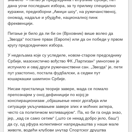
дана уочи последњих избора, за ту прилику специјално
куражни, предизборни „Амиџи шоу“, на ружичанственој,
ономад, надаље и убудуће, националној пинк
фреквенцији.
Питање је било да ли би он (Врховник) више волео да
„Звезда“ постане првак (Европе) или да он победи у првом
кругу председничких избора.
У недељама које су уследиле, новом-старом председнику
Србије, мазохистичко вођство ФК „Партизан“ умногоме је
испунило и овај други ружичанствени сан. „Звезда“ је, пети
пут узастопно, постала фудбалски, а седми пут
кошаркашки шампион Србије.
Нисам присталица теорије завере, мада се помало
препознајем у оној дефиницији по којој је
конспирационизам „објашњење неког догађаја или
ситуације укључивањем завере злих и моћних актера,
често са политичком мотивацијом“. Па, ко би га онда знао,
јер, „кад се само сетим“ („што се некад добро јело, баш“)
да су, од уфура колективног напредњаштва у наше мале
животе, водећи клубови унутар Спортског друштва