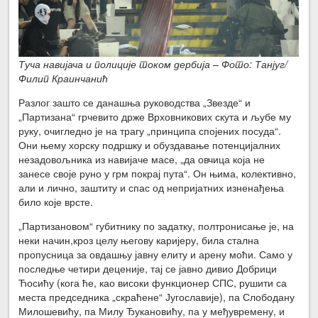
Туча навијача и полиције током дербија – Фото: Танјуг/
Филип Краинчанић
Разлог зашто се данашња руководства „Звезде“ и
„Партизана“ грчевито држе Врховникових скута и љубе му
руку, очигледно је на трагу „принципа спојених посуда“.
Они њему хорску подршку и обуздавање потенцијалних
незадовољника из навијаче масе, „да овчица која не
занесе своје руно у грм покрај пута“. Он њима, колективно,
али и лично, заштиту и спас од непријатних изненађења
било које врсте.
„Партизановом“ губитнику по задатку, полтронисање је, на
неки начин,кроз целу његову каријеру, била стална
пропусница за овдашњу јавну елиту и арену моћи. Само у
последње четири деценије, тај се јавно дивио Добрици
Ћосићу (кога ће, као високи функционер СПС, рушити са
места председника „скраћене“ Југославије), па Слободану
Милошевићу, па Милу Ђукановићу, па у међувремену, и