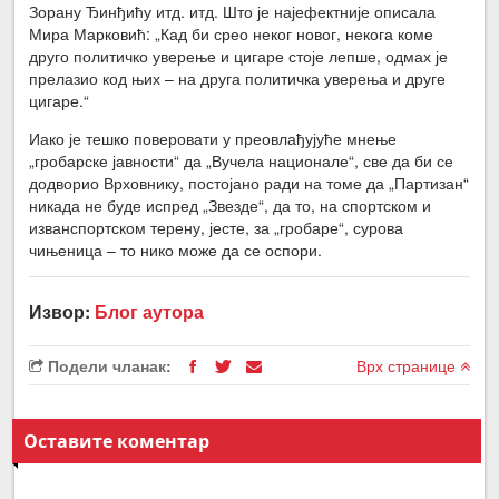
Зорану Ђинђићу итд. итд. Што је најефектније описала
Мира Марковић: „Кад би срео неког новог, некога коме
друго политичко уверење и цигаре стоје лепше, одмах је
прелазио код њих – на друга политичка уверења и друге
цигаре.“
Иако је тешко поверовати у преовлађујуће мнење
„гробарске јавности“ да „Вучела национале“, све да би се
додворио Врховнику, постојано ради на томе да „Партизан“
никада не буде испред „Звезде“, да то, на спортском и
изванспортском терену, јесте, за „гробаре“, сурова
чињеница – то нико може да се оспори.
Извор:
Блог аутора
Подели чланак:
Врх странице
Оставите коментар