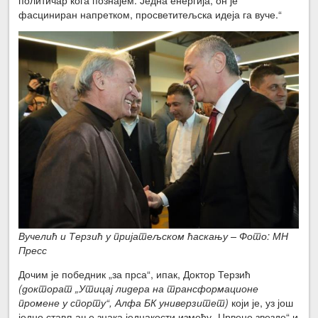
фасциниран напретком, просветитељска идеја га вуче.“
Вучелић и Терзић у пријатељском ћаскању – Фото: МН
Пресс
Дочим је победник „за прса“, ипак, Доктор Терзић
(докторат „Утицај лидера на трансформационе
промене у спорту“, Алфа БК универзитет)
који је, уз још
једно стављање знака једнакости између „Црвене звезде“ и