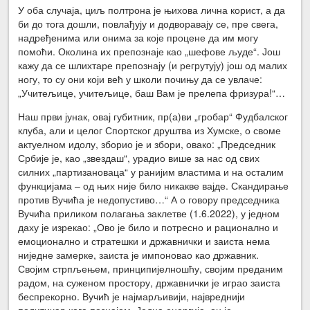
У оба случаја, циљ полтрона је њихова лична корист, а да
би до тога дошли, повлађују и додворавају се, пре свега,
надређенима или онима за које процене да им могу
помоћи. Околина их препознаје као „шефове људе“. Још
кажу да се шлихтаре препознају (и регрутују) још од малих
ногу, то су они који већ у школи почињу да се увлаче:
„Учитељице, учитељице, баш Вам је прелепа фризура!“…
Наш први јунак, овај губитник, пр(а)ви „гробар“ Фудбалског
клуба, али и целог Спортског друштва из Хумске, о своме
актуелном идолу, зборио је и збори, овако: „Председник
Србије је, као „звездаш“, урадио више за нас од свих
силних „партизановаца“ у ранијим властима и на осталим
функцијама – од њих није било никакве вајде. Скандирање
против Вучића је недопустиво…“ А о говору председника
Вучића приликом полагања заклетве (1.6.2022), у једном
даху је изрекао: „Ово је било и потресно и рационално и
емоционално и стратешки и државнички и заиста нема
ниједне замерке, заиста је импоновао као државник.
Својим стрпљењем, принципијелношћу, својим преданим
радом, на суженом простору, државнички је играо заиста
беспрекорно. Вучић је најмарљивији, највреднији
политичар кога познајем. Једна енергија, он је