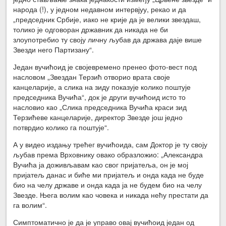
народа (!), у једном недавном интервјуу, рекао и да
„председник Србије, иако не крије да је велики звездаш,
толико је одговоран државник да никада не би
злоупотребио ту своју личну љубав да држава даје више
Звезди него Партизану“.
Један вучићоид је својевремено пренео фото-вест под
насловом „Звездан Терзић отворио врата своје
канцеларије, а слика на зиду показује колико поштује
председника Вучића“, док је други вучићоид исто то
насловио као „Слика председника Вучића краси зид
Терзићеве канцеларије, директор Звезде још једно
потврдио колико га поштује“.
А у видео издању трећег вучићоида, сам Доктор је ту своју
љубав према Врховнику овако образложио: „Александра
Вучића ја доживљавам као свог пријатеља, он је мој
пријатељ данас и биће ми пријатељ и онда када не буде
био на челу државе и онда када ја не будем био на челу
Звезде. Њега волим као човека и никада нећу престати да
га волим“.
Симптоматично је да је управо овај вучићоид један од