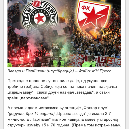
Звезда и Партизан (илустрација) – Фото: МН Пресс
Претходне процене су говориле да је, од укупно две
трећине грађана Србије који се, на неки начин, навијачки
„изјашњавају“, сваки други навијач „звездаш“, а сваки
трећи „партизановац“.
А према једном истраживању агенције „Фактор плус“
(додуше, пре 14 година)
„Црвена звезда“ је имала 2,7
милиона, а „Партизан“ милион навијача мање у старосној
структури између 15 и 70 година. (Према том истраживању,