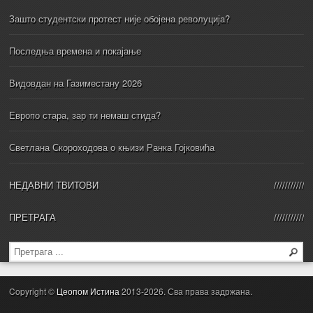
Зашто студентски протест није обојена револуција?
Последња времена и покајање
Видовдан на Газиместану 2026
Европо стара, зар ти немаш стида?
Светлана Скороходова о књизи Ранка Гојковића
НЕДАВНИ ТВИТОВИ
ПРЕТРАГА
Copyright ©
Цеопом Истина
2013-2026. Сва права задржана.