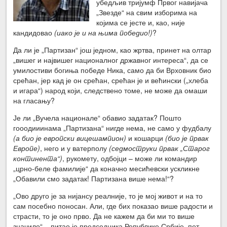
убедљив тријумф Првог навијача
„Звезде“ на свим изборима на
којима се јесте и, као, није
кандидовао
(иако је и на њима победио!)
?
Да ли је „Партизан“ још једном, као жртва, принет на олтар
„вишег и највишег националног државног интереса“, да се
умилостиви богиња победе Ника, само да би Врховник био
срећан, јер кад је он срећан, срећан је и већински („хлеба
и игара“) народ који, следствено томе, не може да омаши
на гласању?
Је ли „Вучела национале“ обавио задатак? Пошто
гооодииинама „Партизана“ нигде нема, не само у фудбалу
(а био је европски вицешампион)
и кошарци
(био је првак
Европе)
, него и у ватерполу
(седмоструки првак „Старог
континента“)
, рукомету, одбојци – може ли командир
„црно-беле фамилије“ да коначно месићевски ускликне
„Обавили смо задатак! Партизана више нема!“?
„Ово друго је за нијансу реалније, то је мој живот и на то
сам посебно поносан. Али, где бих показао више радости и
страсти, то је оно прво. Да не кажем да би ми то више
значило“ – питао је председника Републике Србије, пет