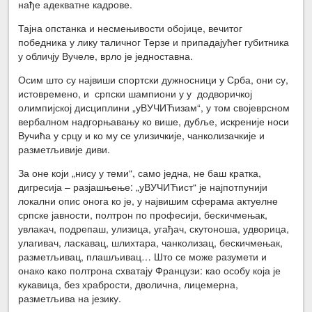
нађе адекватне кадрове.
Тајна опстанка и несмењивости обојице, вечитог
победника у лику таличног Терзе и припадајућег губитника
у обличју Вучеле, врло је једноставна.
Осим што су највиши спортски дужносници у Срба, они су,
истовремено, и српски шампиони у у додворичкој
олимпијској дисциплини „уВУЧИЋизам“, у том својеврсном
вербалном надгорњавању ко више, дубље, искреније носи
Вучића у срцу и ко му се улизичкије, чанколизачкије и
разметљивије диви.
За оне који „нису у теми“, само једна, не баш кратка,
дигресија – разјашњење: „уВУЧИЋист“ је најпотпунији
локални опис онога ко је, у највишим сферама актуелне
српске јавности, полтрон по професији, бескичмењак,
увлакач, подрепаш, улизица, угађач, скутоноша, удворица,
улагивач, ласкавац, шлихтара, чанколизац, бескичмењак,
разметљивац, плашљивац… Што се може разумети и
онако како полтрона схватају Французи: као особу која је
кукавица, без храбрости, дволична, лицемерна,
разметљива на језику.