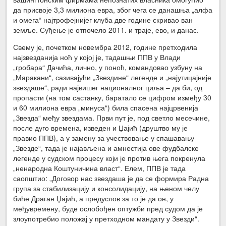
да присвоје 3,3 милиона евра, због чега се данашња „алфа
и омега“ најтрофејнијег клуба две године скривао ван
земље. Суђење је отпочело 2011. и траје, ево, и данас.
Свему је, почетком новембра 2012, године претходила
најзвезданија ноћ у којој је, тадашњи ППВ у Влади
„гробара“ Дачића, лично, у поноћ, командовао узбуну на
„Маракани“, сазивајући „Звездине“ легенде и „најутицајније
звездаше“, ради највишег националног циља – да би, од
пропасти (на том састанку, баратало се цифром између 30
и 60 милиона евра „минуса“) била спасена најцрвенија
„Звезда“ међу звездама. Први пут је, под светло месечине,
после дуго времена, изведен и Џајић (друштво му је
правио ППВ), а у замену за учествовање у спашавању
„Звезде“, тада је најављена и амнестија ове фудбалске
легенде у судском процесу који је против њега покренула
„ненародна Коштуничина власт“. Елем, ППВ је тада
саопштио: „Договор нас звездаша је да се формира Радна
група за стабилизацију и консолидацију, на њеном челу
биће Драган Џајић, а предуслов за то је да он, у
међувремену, буде ослобођен оптужби пред судом да је
злоупотребио положај у претходном мандату у Звезди“.