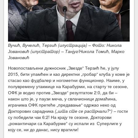
Вучић, Вучелић, Терзић (илустрација) – Фото: Никола
Јовановић (илустратор) – Танјуг/Никола Томић, Марко
Јовановић
Новопостављени дужносник „Звезде“ Терзић ће, у јулу
2015, бити упамћен и као директни „гробар“ клуба у коме је
стасао као фудбалер и ногометни функционер. Наиме, у
полувремену утакмице на Карабурми, на старту те сезоне,
ОФК је водио против „Звезде“ резултатом 2:0, да би –
након што је, у паузи меча, у свлачионици домаћина,
играчима ОФК претеће „предавање“ одржао неко од
Докторових сарадника
(„шта сте се растрчали?“)
– гости
су победили чак 6:2! На крају те сезоне, Докторови
„романтичари са Карабурме“ су испали из Суперлиге у
коју се, ни до данас, нису вратили!