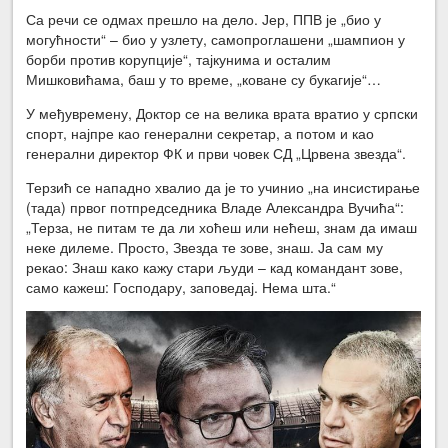
Са речи се одмах прешло на дело. Јер, ППВ је „био у
могућности“ – био у узлету, самопроглашени „шампион у
борби против корупције“, тајкунима и осталим
Мишковићама, баш у то време, „коване су букагије“…
У међувремену, Доктор се на велика врата вратио у српски
спорт, најпре као генерални секретар, а потом и као
генерални директор ФК и први човек СД „Црвена звезда“.
Терзић се нападно хвалио да је то учинио „на инсистирање
(тада) првог потпредседника Владе Александра Вучића“:
„Терза, не питам те да ли хоћеш или нећеш, знам да имаш
неке дилеме. Просто, Звезда те зове, знаш. Ја сам му
рекао: Знаш како кажу стари људи – кад командант зове,
само кажеш: Господару, заповедај. Нема шта.“