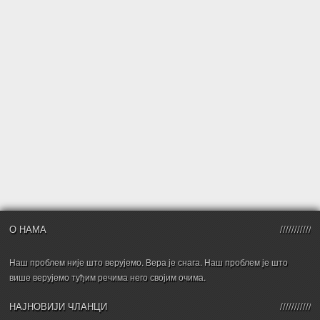
О НАМА
Наш проблем није што верујемо. Вера је снага. Наш проблем је што
више верујемо туђим речима него својим очима.
НАЈНОВИЈИ ЧЛАНЦИ