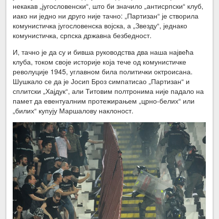
некакав „југословенски“, што би значило „антисрпски“ клуб,
иако ни једно ни друго није тачно: „Партизан“ је створила
комунистичка југословенска војска, а „Звезду“, једнако
комунистичка, српска државна безбедност.
И, тачно је да су и бивша руководства два наша највећа
клуба, током своје историје која тече од комунистичке
револуције 1945, углавном била политички октроисана.
Шушкало се да је Јосип Броз симпатисао „Партизан“ и
сплитски „Хајдук“, али Титовим полтронима није падало на
памет да евентуалним протежирањем „црно-белих“ или
„билих“ купују Маршалову наклоност.