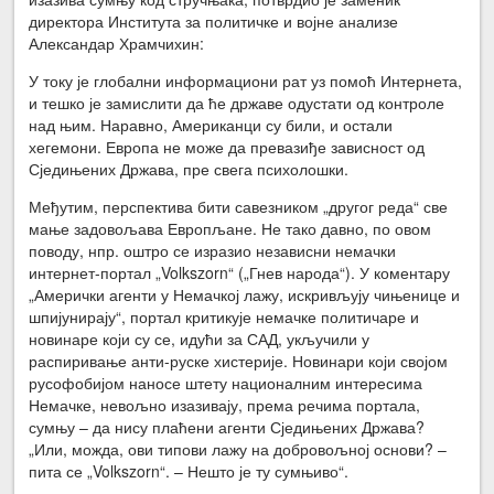
директора Института за политичке и војне анализе
Александар Храмчихин:
У току је глобални информациони рат уз помоћ Интернета,
и тешко је замислити да ће државе одустати од контроле
над њим. Наравно, Американци су били, и остали
хегемони. Европа не може да превазиђе зависност од
Сједињених Држава, пре свега психолошки.
Међутим, перспектива бити савезником „другог реда“ све
мање задовољава Европљане. Не тако давно, по овом
поводу, нпр. оштро се изразио независни немачки
интернет-портал „Volkszorn“ („Гнев народа“). У коментару
„Амерички агенти у Немачкој лажу, искривљују чињенице и
шпијунирају“, портал критикује немачке политичаре и
новинаре који су се, идући за САД, укључили у
распиривање анти-руске хистерије. Новинари који својом
русофобијом наносе штету националним интересима
Немачке, невољно изазивају, према речима портала,
сумњу – да нису плаћени агенти Сједињених Држава?
„Или, можда, ови типови лажу на добровољној основи? –
пита се „Volkszorn“. – Нешто је ту сумњиво“.