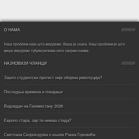
О НАМА
Наш проблем није што верујемо. Вера је снага. Наш проблем је што
више верујемо туђим речима него својим очима.
НАЈНОВИЈИ ЧЛАНЦИ
Зашто студентски протест није обојена револуција?
Последња времена и покајање
Видовдан на Газиместану 2026
Европо стара, зар ти немаш стида?
Светлана Скороходова о књизи Ранка Гојковића