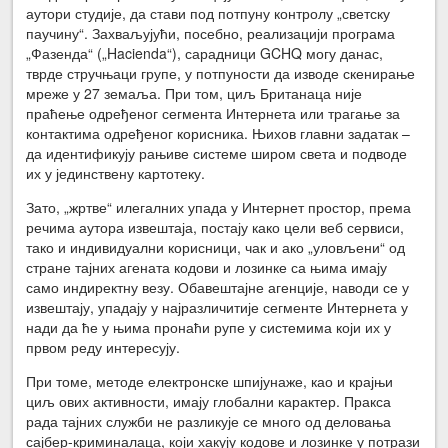
аутори студије, да стави под потпуну контролу „светску
паучину“. Захваљујући, посебно, реализацији програма
„Фазенда“ („Hacienda“), сарадници GCHQ могу данас,
тврде стручњаци групе, у потпуности да изводе скенирање
мреже у 27 земаља. При том, циљ Британаца није
праћење одређеног сегмента Интернета или трагање за
контактима одређеног корисника. Њихов главни задатак –
да идентификују рањиве системе широм света и подводе
их у јединствену картотеку.
Зато, „жртве“ илегалних упада у Интернет простор, према
речима аутора извештаја, постају како цели веб сервиси,
тако и индивидуални корисници, чак и ако „уловљени“ од
стране тајних агената кодови и лозинке са њима имају
само индиректну везу. Обавештајне агенције, наводи се у
извештају, упадају у најразличитије сегменте Интернета у
нади да ће у њима пронаћи рупе у системима који их у
првом реду интересују.
При томе, методе електронске шпијунаже, као и крајњи
циљ ових активности, имају глобални карактер. Пракса
рада тајних служби не разликује се много од деловања
сајбер-криминалаца, који хакују кодове и лозинке у потрази