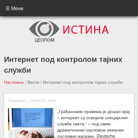
☰ Мени
Интернет под контролом тајних
служби
Насловна
/
Вести
/
Интернет под контролом тајних служби
←Претходна вест
Следећа вест →
Објављено: 21/08/2014, 19:49
„Грађанским правима је дошао крај
– интернет су освојиле специјалне
службе света,“ – под овим
драматичним насловом немачки
пословни магазин „Deutsche