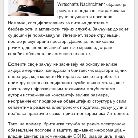
Wirtschafts Nachrichten“ објавио је
резултате недавног истраживања
групе научника и новинара
Немачке, специјализованих за питања дигиталне
безбедности и активности тајних служби. Закључак до којег
су дошли је поражавајући. Интернет, тврде стручњаци,
постао је окупирани простор. Дошло је, по њиховим
речима, до „колонизације“ светске мреже од стране
водећих обавештајних агенција планете.
Експерти своје закључке заснивају на основу анализе
акција америчких, канадских и британских мајстора тајних
операција, који користе Интернет за своје потребе. На
примеру дејстава специјалних служби ових земаља, које
располажу најразвијенијим техничким могућностима,
аутори истраживања константују велике размере,
неограниченог продирања обавештајних структура у свим
сегментима размена електронских података, укључујући и
праћење практично сваког приватног корисника Интернета.
Тако, на пример, британска служба за радио-електронске
обавештајне послове и заштиту државних информација –
владин Центар за комуникацију GCHQ, има за циљ, пишу