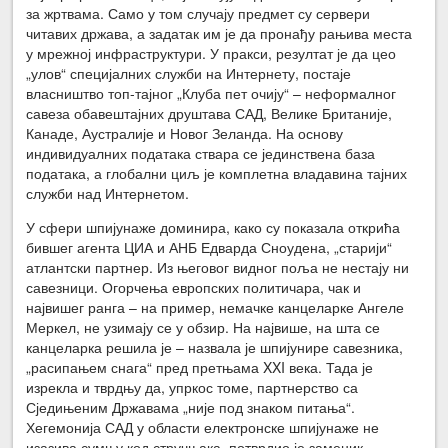
за жртвама. Само у том случају предмет су сервери
читавих држава, а задатак им је да пронађу рањива места
у мрежној инфраструктури. У пракси, резултат је да цео
„улов“ специјалних служби на Интернету, постаје
власништво топ-тајног „Клуба пет очију“ – неформалног
савеза обавештајних друштава САД, Велике Британије,
Канаде, Аустралије и Новог Зеланда. На основу
индивидуалних података ствара се јединствена база
података, а глобални циљ је комплетна владавина тајних
служби над Интернетом.
У сфери шпијунаже доминира, како су показала открића
бившег агента ЦИА и АНБ Едварда Сноудена, „старији“
атлантски партнер. Из његовог видног поља не нестају ни
савезници. Огорчења европских политичара, чак и
највишег ранга – на пример, немачке канцеларке Ангеле
Меркел, не узимају се у обзир. На највише, на шта се
канцеларка решила је – назвала је шпијунире савезника,
„расипањем снага“ пред претњама XXI века. Тада је
изрекла и тврдњу да, упркос томе, партнерство са
Сједињеним Државама „није под знаком питања“.
Хегемонија САД у области електронске шпијунаже не
изазива сумњу код стручњака, потврдио је заменик