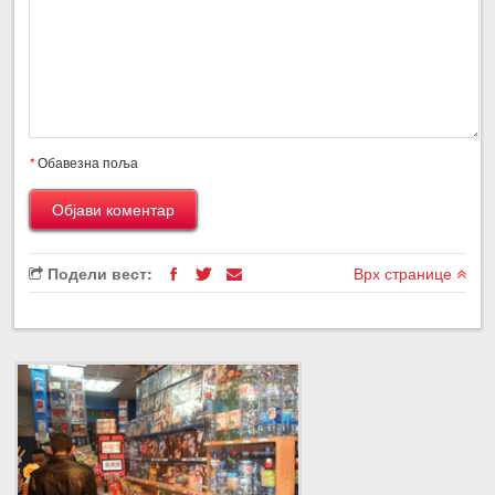
*
Обавезна поља
Подели вест:
Врх странице