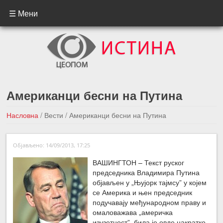
☰ Мени
Американци бесни на Путина
Насловна
/
Вести
/
Американци бесни на Путина
←Претходна вест
Следећа вест →
Објављено: 14/09/2013, 17:25
ВАШИНГТОН – Текст руског
председника Владимира Путина
објављен у „Њујорк тајмсу” у којем
се Америка и њен председник
подучавају међународном праву и
омаловажава „америчка
изузетност”, била је овде накратко