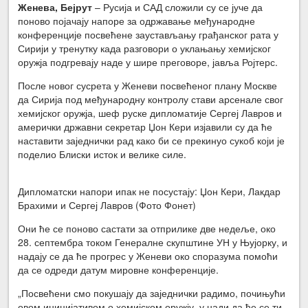
Женева, Бејрут
– Русија и САД сложили су се јуче да
поново појачају напоре за одржавање међународне
конференције посвећене заустављању грађанског рата у
Сирији у тренутку када разговори о уклањању хемијског
оружја подгревају наде у шире преговоре, јавља Ројтерс.
После новог сусрета у Женеви посвећеног плану Москве
да Сирија под међународну контролу стави арсенале свог
хемијског оружја, шеф руске дипломатије Сергеј Лавров и
амерички државни секретар Џон Кери изјавили су да ће
наставити заједнички рад како би се прекинуо сукоб који је
поделио Блиски исток и велике силе.
Дипломатски напори ипак не посустају: Џон Кери, Лакдар
Брахими и Сергеј Лавров (Фото Фонет)
Они ће се поново састати за отприлике две недеље, око
28. септембра током Генералне скупштине УН у Њујорку, и
надају се да ће прогрес у Женеви око споразума помоћи
да се одреди датум мировне конференције.
„Посвећени смо покушају да заједнички радимо, почињући
овом иницијативом о хемијском оружју, у нади да ће се ти