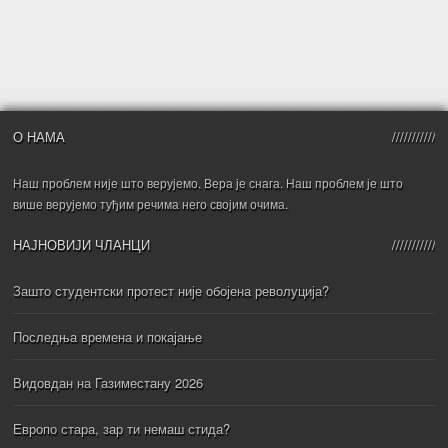
О НАМА
Наш проблем није што верујемо. Вера је снага. Наш проблем је што
више верујемо туђим речима него својим очима.
НАЈНОВИЈИ ЧЛАНЦИ
Зашто студентски протест није обојена револуција?
Последња времена и покајање
Видовдан на Газиместану 2026
Европо стара, зар ти немаш стида?