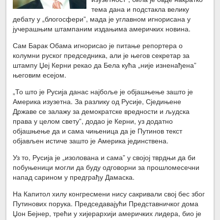
тема дана и подстакла велику
дебату у „блогосфери”, мада је углавном игнорисана у
јучерашњим штампаним издањима америчких новина.
Сам Барак Обама игнорисао је питање репортера о
колумни руског председника, али је његов секретар за
штампу Џеј Керни рекао да Бела кућа „није изненађена”
његовим есејом.
„То што је Русија данас најбоље је објашњење зашто је
Америка изузетна. За разлику од Русије, Сједињене
Државе се залажу за демократске вредности и људска
права у целом свету”, додао је Керни, уз додатно
објашњење да и сама чињеница да је Путинов текст
објављен истиче зашто је Америка јединствена.
Уз то, Русија је „изолована и сама” у својој тврдњи да би
побуњеници могли да буду одговорни за прошломесечни
напад сарином у предграђу Дамаска.
На Капитол хилу конгресмени нису сакривали свој бес због
Путинових порука. Председавајући Представничког дома
Џон Бејнер, трећи у хијерархији америчких лидера, био је