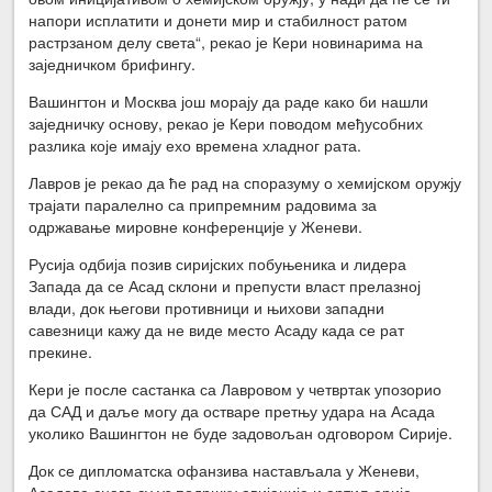
напори исплатити и донети мир и стабилност ратом
растрзаном делу света“, рекао је Кери новинарима на
заједничком брифингу.
Вашингтон и Москва још морају да раде како би нашли
заједничку основу, рекао је Кери поводом међусобних
разлика које имају ехо времена хладног рата.
Лавров је рекао да ће рад на споразуму о хемијском оружју
трајати паралелно са припремним радовима за
одржавање мировне конференције у Женеви.
Русија одбија позив сиријских побуњеника и лидера
Запада да се Асад склони и препусти власт прелазној
влади, док његови противници и њихови западни
савезници кажу да не виде место Асаду када се рат
прекине.
Кери је после састанка са Лавровом у четвртак упозорио
да САД и даље могу да остваре претњу удара на Асада
уколико Вашингтон не буде задовољан одговором Сирије.
Док се дипломатска офанзива настављала у Женеви,
Асадове снаге су уз подршку авијације и артиљерије