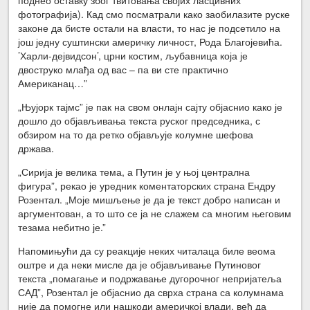
фотографија). Кад смо посматрали како заобилазите руске
законе да бисте остали на власти, то нас је подсетило на
још једну суштински америчку личност, Рода Благојевића.
’Харли-дејвидсон’, црни костим, љубавница која је
двоструко млађа од вас – па ви сте практично
Американац…”
„Њујорк тајмс” је пак на свом онлајн сајту објаснио како је
дошло до објављивања текста руског председника, с
обзиром на то да ретко објављује колумне шефова
држава.
„Сирија је велика тема, а Путин је у њој централна
фигура”, рекао је уредник коментаторских страна Ендру
Розентал. „Моје мишљење је да је текст добро написан и
аргументован, а то што се ја не слажем са многим његовим
тезама небитно је.”
Напомињући да су реакције неких читалаца биле веома
оштре и да неки мисле да је објављивање Путиновог
текста „помагање и подржавање дугорочног непријатеља
САД”, Розентал је објаснио да сврха страна са колумнама
није да помогне или нашкоди америчкој влади, већ да