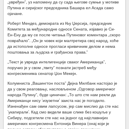
„увређен”, уз напомену да су сада његове сумње у мотиве
Путина и сиријског председника Башара ел Асада само
ојачане.
Роберт Мендез, демократа из Њу Џерсија, председник
Комитета за међународне односе Сената, изјавио је Си-
Ен-Ену да му се после читања Путиновог коментара „скоро
повраћало”. „Он је човек који малтретира свој народ, хоће
да истополне односе прогласи кривичним делом и нема
поштовања за људска и грађанска права.”
„Текст је увреда интелигенције сваког Американца”,
поручио је у свом „твиту” познати јастреб међу
конгресменима сенатор Џон Мекејн.
Колумниста „Вашингтон поста” Дејна Милбанк настојао је
да у свом реаговању, насловљеном „Одговор америчког
народа Путину”, буде циничан: „То што сте нам рекли да
Американци нису ’изузетни’ заиста нас је погодило.
Изненађен сам овим лапсусом, јер сам мислио да сте нас
’укапирали’. Кад смо видели ваше слике без кошуље у
Сибиру, подсетили сте нас на једног од најславнијих
америчких конгресмена Ентонија Винера (онај који је
поднео оставку због твитовања својих ласцивних