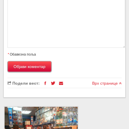
*
Обавезна поља
Подели вест:
Врх странице