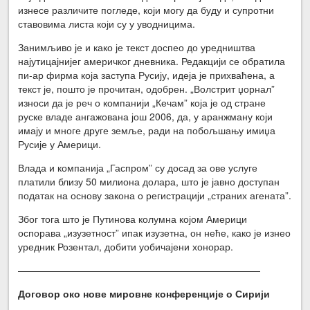
изнесе различите погледе, који могу да буду и супротни
ставовима листа који су у уводницима.
Занимљиво је и како је текст доспео до уредништва
најутицајнијег америчког дневника. Редакцији се обратила
пи-ар фирма која заступа Русију, идеја је прихваћена, а
текст је, пошто је прочитан, одобрен. „Волстрит џорнал”
износи да је реч о компанији „Кечам” која је од стране
руске владе ангажована још 2006, да, у аранжману који
имају и многе друге земље, ради на побољшању имиџа
Русије у Америци.
Влада и компанија „Гаспром” су досад за ове услуге
платили близу 50 милиона долара, што је јавно доступан
податак на основу закона о регистрацији „страних агената”.
Због тога што је Путинова колумна којом Америци
оспорава „изузетност” ипак изузетна, он неће, како је изнео
уредник Розентал, добити уобичајени хонорар.
—————————————————————————
Договор око нове мировне конференције о Сирији