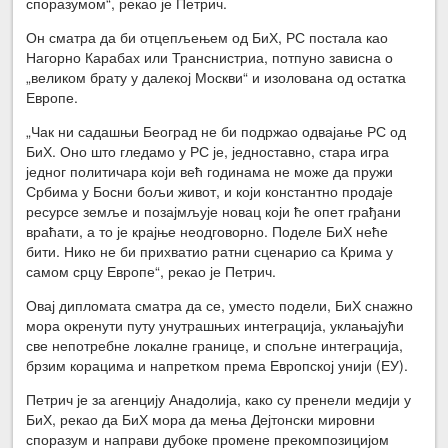
споразумом“, рекао је Петрич.
Он сматра да би отцепљењем од БиХ, РС постала као
Нагорно Карабах или Транснистриа, потпуно зависна о
„великом брату у далекој Москви“ и изолована од остатка
Европе.
„Чак ни садашњи Београд не би подржао одвајање РС од
БиХ. Оно што гледамо у РС је, једноставно, стара игра
једног политичара који већ годинама не може да пружи
Србима у Босни бољи живот, и који константно продаје
ресурсе земље и позајмљује новац који ће опет грађани
враћати, а то је крајње неодговорно. Поделе БиХ неће
бити. Нико не би прихватио ратни сценарио са Крима у
самом срцу Европе“, рекао је Петрич.
Овај дипломата сматра да се, уместо подели, БиХ снажно
мора окренути путу унутрашњих интеграција, уклањајући
све непотребне локалне границе, и спољне интеграција,
брзим корацима и напретком према Европској унији (ЕУ).
Петрич је за агенцију Анадолија, како су пренели медији у
БиХ, рекао да БиХ мора да мења Дејтонски мировни
споразум и направи дубоке промене прекомпозицијом