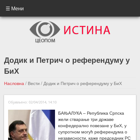
☰ Мени
Додик и Петрич о референдуму у
БиХ
Насловна
/
Вести
/
Додик и Петрич о референдуму у БиХ
←Претходна вест
Следећа вест →
Објављено: 02/04/2014, 14:10
БАЊАЛУКА – Република Српска
жели стварање три државе
конфедерално повезане у БиХ, у
супротном могућ референдума о
независности, каже председник РС