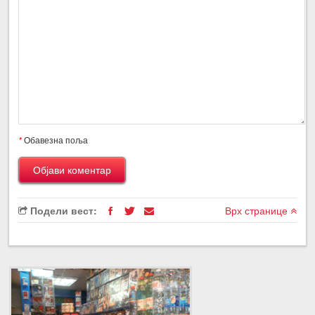
*
Обавезна поља
Подели вест:
Врх странице