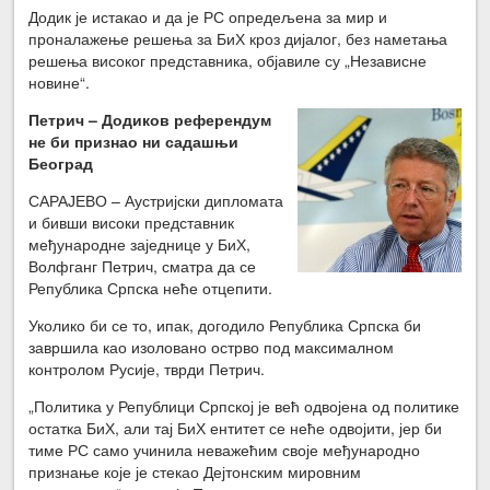
Додик је истакао и да је РС опредељена за мир и
проналажење решења за БиХ кроз дијалог, без наметања
решења високог представника, објавиле су „Независне
новине“.
Петрич – Додиков референдум
не би признао ни садашњи
Београд
САРАЈЕВО – Аустријски дипломата
и бивши високи представник
међународне заједнице у БиХ,
Волфганг Петрич, сматра да се
Република Српска неће отцепити.
Уколико би се то, ипак, догодило Република Српска би
завршила као изоловано острво под максималном
контролом Русије, тврди Петрич.
„Политика у Републици Српској је већ одвојена од политике
остатка БиХ, али тај БиХ ентитет се неће одвојити, јер би
тиме РС само учинила неважећим своје међународно
признање које је стекао Дејтонским мировним