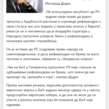
Милорад Додик.
„Не искључујемо могућност да РС
задржи своје право да једног
тренутка у будућности распише и спроведе референдум о
свом статусу као што видимо у праксама многих у Европи“,
рекао је он и напоменуо да је владајућа структура у
Народној скупштини усвојила Закон о референдуму и
начинима његовог спровођења.
Он је истакао да РС подржава право народа на
самоопредељење, а да је референдум на Криму за њега
легалан и легитиман, објавиле су „Независне новине“.
„Чак ни БиХ у Генералној скупштини УН није гласала за
одбацивање референдума на Криму, што значи да ако
признаје тај, признаће и наш“, сматра Додик.
Према његовим речима, видљива дипломатска активност
европских земља у БиХ задњих месеци одвија се у светлу
предстојећих европских избора, а да они не желе да се
упусте у реалну анализу која би показала да БиХ није
одржива.