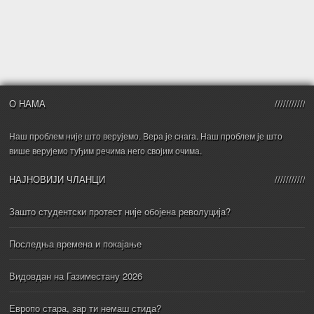
О НАМА
Наш проблем није што верујемо. Вера је снага. Наш проблем је што
више верујемо туђим речима него својим очима.
НАЈНОВИЈИ ЧЛАНЦИ
Зашто студентски протест није обојена револуција?
Последња времена и покајање
Видовдан на Газиместану 2026
Европо стара, зар ти немаш стида?