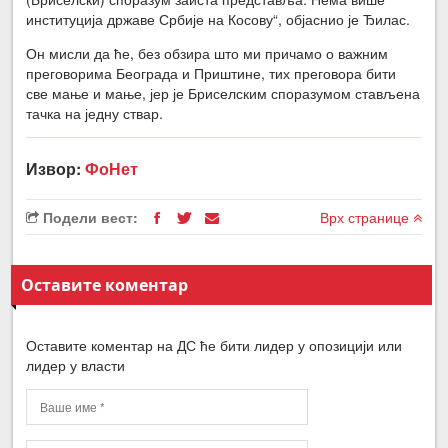
институција државе Србије на Косову“, објаснио је Ђилас.
Он мисли да ће, без обзира што ми причамо о важним
преговорима Београда и Приштине, тих преговора бити
све мање и мање, јер је Бриселским споразумом стављена
тачка на једну ствар.
Извор:
ФоНет
Подели вест:
Врх странице
Оставите коментар
Оставите коментар на ДС ће бити лидер у опозицији или
лидер у власти