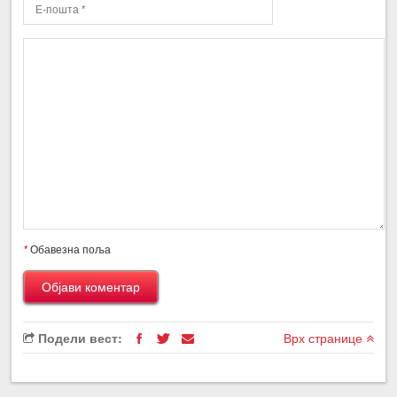
*
Обавезна поља
Подели вест:
Врх странице