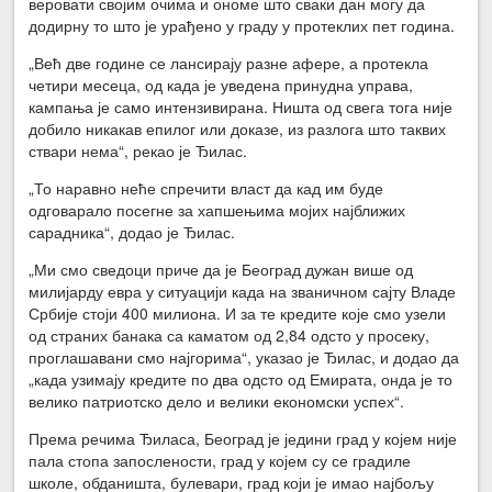
веровати својим очима и ономе што сваки дан могу да
додирну то што је урађено у граду у протеклих пет година.
„Већ две године се лансирају разне афере, а протекла
четири месеца, од када је уведена принудна управа,
кампања је само интензивирана. Ништа од свега тога није
добило никакав епилог или доказе, из разлога што таквих
ствари нема“, рекао је Ђилас.
„То наравно неће спречити власт да кад им буде
одговарало посегне за хапшењима мојих најближих
сарадника“, додао је Ђилас.
„Ми смо сведоци приче да је Београд дужан више од
милијарду евра у ситуацији када на званичном сајту Владе
Србије стоји 400 милиона. И за те кредите које смо узели
од страних банака са каматом од 2,84 одсто у просеку,
проглашавани смо најгорима“, указао је Ђилас, и додао да
„када узимају кредите по два одсто од Емирата, онда је то
велико патриотско дело и велики економски успех“.
Према речима Ђиласа, Београд је једини град у којем није
пала стопа запослености, град у којем су се градиле
школе, обданишта, булевари, град који је имао најбољу