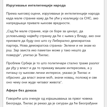
Изругивање интелигенцији народа
Према његовој оцени, изругивање је интелигенцији народа
када мале странке кажу да ће ући у коалицију са СНС, ако
напредњаци привате њихове вредности.
„Сад ће мале странке, које се боре за цензус, да
условљавају највећу странку да ће с њима у Владу, ако они
прихвате да буду оно што су Либерално демократска
партија, Нова демократска странка- Зелени и не знам ко
још. Зар заиста ико паметан може у тако нешто да
поверује“, упитао је Ђилас.
Проблем Србије је то што политичари стално траже разлог
да уђу у власт и да то прикажу вишим интересима, а у
питању су њихови лични интереси, указао је Ђилас и
објаснио „да власт значи моћ, значи новац, положај и све
оно чему они жуде читавог живота“.
Афере без доказа
Говорећи шта очекује од изјашњавања за првог човека
Београда, Ђилас је рекао да је сигуран да ће Београђани