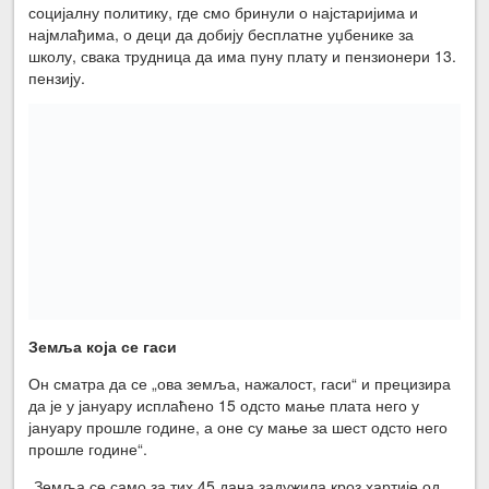
социјалну политику, где смо бринули о најстаријима и
најмлађима, о деци да добију бесплатне уџбенике за
школу, свака трудница да има пуну плату и пензионери 13.
пензију.
Земља која се гаси
Он сматра да се „ова земља, нажалост, гаси“ и прецизира
да је у јануару исплаћено 15 одсто мање плата него у
јануару прошле године, а оне су мање за шест одсто него
прошле године“.
„Земља се само за тих 45 дана задужила кроз хартије од