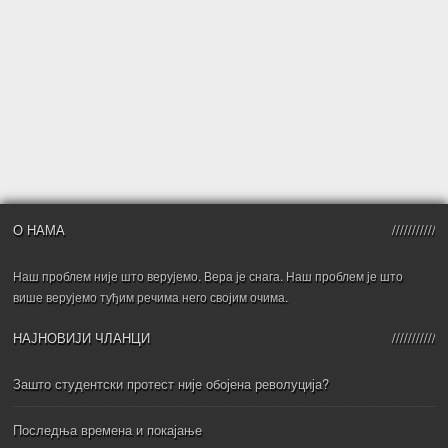
О НАМА
Наш проблем није што верујемо. Вера је снага. Наш проблем је што
више верујемо туђим речима него својим очима.
НАЈНОВИЈИ ЧЛАНЦИ
Зашто студентски протест није обојена револуција?
Последња времена и покајање