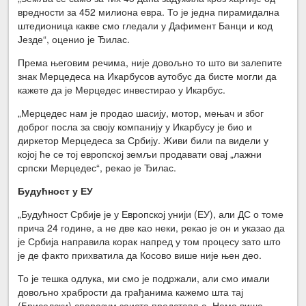
вредности за 452 милиона евра. То је једна пирамидална
штедионица какве смо гледали у Дафимент Банци и код
Језде“, оценио је Ђилас.
Према његовим речима, није довољно то што ви залепите
знак Мерцедеса на Икарбусов аутобус да бисте могли да
кажете да је Мерцедес инвестирао у Икарбус.
„Мерцедес нам је продао шасију, мотор, мењач и због
доброг посла за своју компанију у Икарбусу је био и
диркетор Мерцедеса за Србију. Живи били па видели у
којој ће се тој европској земљи продавати овај „лажни
српски Мерцедес“, рекао је Ђилас.
Будућност у ЕУ
„Будућност Србије је у Европској унији (ЕУ), али ДС о томе
прича 24 године, а не две као неки, рекао је он и указао да
је Србија направила корак напред у том процесу зато што
је де факто прихватила да Косово више није њен део.
То је тешка одлука, ми смо је подржали, али смо имали
довољно храбрости да грађанима кажемо шта тај
(Бриселски) споразум заиста представља. Нема више