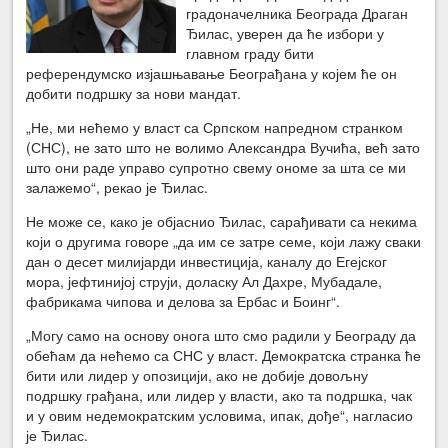
градоначелника Београда Драган
Ђилас, уверен да ће избори у
главном граду бити
референдумско изјашњавање Београђана у којем ће он
добити подршку за нови мандат.
„Не, ми нећемо у власт са Српском напредном странком
(СНС), не зато што не волимо Александра Вучића, већ зато
што они раде управо супротно свему ономе за шта се ми
залажемо“, рекао је Ђилас.
Не може се, како је објаснио Ђилас, сарађивати са некима
који о другима говоре „да им се затре семе, који лажу сваки
дан о десет милијарди инвестиција, каналу до Егејског
мора, јефтинијој струји, доласку Ал Дахре, Мубадале,
фабрикама чипова и делова за Ербас и Боинг“.
„Могу само на основу онога што смо радили у Београду да
обећам да нећемо са СНС у власт. Демократска странка ће
бити или лидер у опозицији, ако не добије довољну
подршку грађана, или лидер у власти, ако та подршка, чак
и у овим недемократским условима, ипак, дође“, нагласио
је Ђилас.