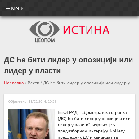
☰ Мени
ДС ће бити лидер у опозицији или
лидер у власти
Насловна
/
Вести
/
ДС ће бити лидер у опозицији или лидер у
власти
Објављено: 11/03/2014, 20:39
←Претходна вест
Следећа вест →
БЕОГРАД – „Демократска странка
(ДС) ће бити лидер у опозицији или
лидер у власти“, изјавио је у
предизборном интервјуу ФоНету
председник ДС и кандидат за