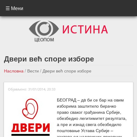
☰ Мени
Двери већ споре изборе
Насловна
/
Вести
/
Двери већ споре изборе
←Претходна вест
Следећа вест →
Објављено: 31/01/2014, 20:33
БЕОГРАД – дa би се бар на овим
изборима заштитило бирачко
право сваког грађанина Србије,
обезбедио легитимитет резултата,
а пре и изнад свега обезбедило
поштовање Устава Србије –
захтева од надлежних државних