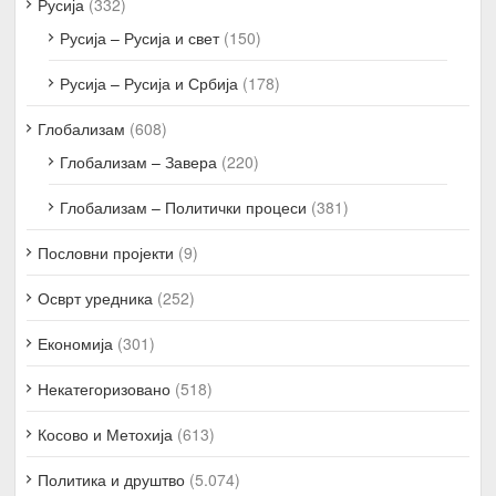
Русија
(332)
Русија – Русија и свет
(150)
Русија – Русија и Србија
(178)
Глобализам
(608)
Глобализам – Завера
(220)
Глобализам – Политички процеси
(381)
Пословни пројекти
(9)
Осврт уредника
(252)
Економија
(301)
Некатегоризовано
(518)
Косово и Метохија
(613)
Политика и друштво
(5.074)