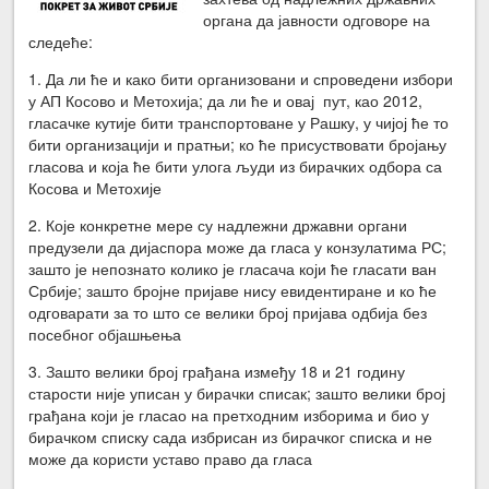
органа да јавности одговоре на
следеће:
1. Да ли ће и како бити организовани и спроведени избори
у АП Косово и Метохија; да ли ће и овај пут, као 2012,
гласачке кутије бити транспортоване у Рашку, у чијој ће то
бити организацији и пратњи; ко ће присуствовати бројању
гласова и која ће бити улога људи из бирачких одбора са
Косова и Метохије
2. Које конкретне мере су надлежни државни органи
предузели да дијаспора може да гласа у конзулатима РС;
зашто је непознато колико је гласача који ће гласати ван
Србије; зашто бројне пријаве нису евидентиране и ко ће
одговарати за то што се велики број пријава одбија без
посебног објашњења
3. Зашто велики број грађана између 18 и 21 годину
старости није уписан у бирачки списак; зашто велики број
грађана који је гласао на претходним изборима и био у
бирачком списку сада избрисан из бирачког списка и не
може да користи уставо право да гласа