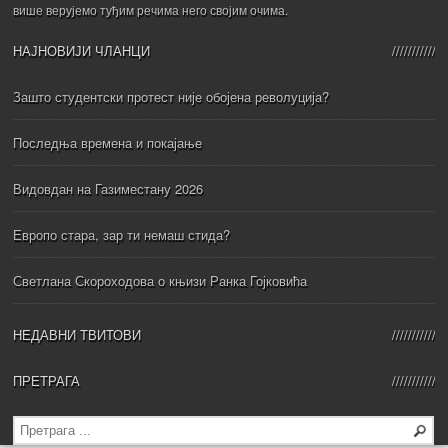
више верујемо туђим речима него својим очима.
НАЈНОВИЈИ ЧЛАНЦИ
Зашто студентски протест није обојена револуција?
Последња времена и покајање
Видовдан на Газиместану 2026
Европо стара, зар ти немаш стида?
Светлана Скороходова о књизи Ранка Гојковића
НЕДАВНИ ТВИТОВИ
ПРЕТРАГА