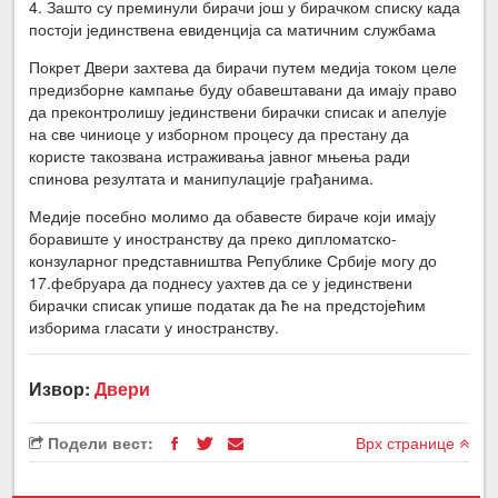
4. Зашто су преминули бирачи још у бирачком списку када
постоји јединствена евиденција са матичним службама
Покрет Двери захтева да бирачи путем медија током целе
предизборне кампање буду обавештавани да имају право
да преконтролишу јединствени бирачки списак и апелује
на све чиниоце у изборном процесу да престану да
користе такозвана истраживања јавног мњења ради
спинова резултата и манипулације грађанима.
Медије посебно молимо да обавесте бираче који имају
боравиште у иностранству да преко дипломатско-
конзуларног представништва Републике Србије могу до
17.фебруара да поднесу уахтев да се у јединствени
бирачки списак упише податак да ће на предстојећим
изборима гласати у иностранству.
Извор:
Двери
Подели вест:
Врх странице