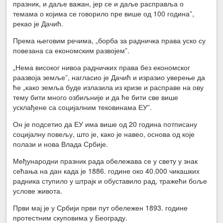
празник, и даље важан, јер се и даље расправља о
темама о којима се говорило пре више од 100 година”,
рекао је Дачић.
Према његовим речима, „борба за радничка права уско су
повезана са економским развојем”.
„Нема високог нивоа радничких права без економског
раазвоја земље”, нагласио је Дачић и изразио уверење да
ће „како земља буде излазила из кризе и расправе на ову
тему бити много озбиљније и да ће бити све више
усклађене са социјалним тековинама ЕУ”.
Он је подсетио да ЕУ има више од 20 година потписану
социјалну повељу, што је, како је навео, основа од које
полази и нова Влада Србије.
Међународни празник рада обележава се у свету у знак
сећања на дан када је 1886. године око 40.000 чикашких
радника ступило у штрајк и обуставило рад, тражећи боље
услове живота.
Први мај је у Србији први пут обележен 1893. године
протестним скуповима у Београду.