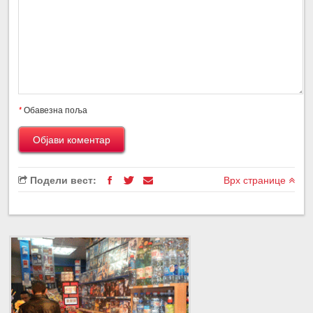
*
Обавезна поља
Подели вест:
Врх странице