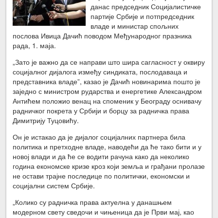
данас председник Социјалистичке
партије Србије и потпредседник
владе и министар спољних
послова Ивица Дачић поводом Међународног празника
рада, 1. маја.
„Зато је важно да се направи што шира сагласност у оквиру
социјалног дијалога између синдиката, послодаваца и
представника владе”, казао је Дачић новинарима пошто је
заједно с министром рударства и енергетике Александром
Антићем положио венац на споменик у Београду оснивачу
радничког покрета у Србији и борцу за радничка права
Димитрију Туцовићу.
Он је истакао да је дијалог социјалних партнера била
политика и претходне владе, наводећи да ће тако бити и у
новој влади и да ће се водити рачуна како да неколико
година економске кризе кроз који земља и грађани пролазе
не остави трајне последице по политички, економски и
социјални систем Србије.
„Колико су радничка права актуелна у данашњем
модерном свету сведочи и чињеница да је Први мај, као