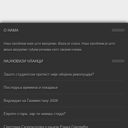
О НАМА
Наш проблем није што верујемо. Вера је снага. Наш проблем је што
више верујемо туђим речима него својим очима.
НАЈНОВИЈИ ЧЛАНЦИ
Зашто студентски протест није обојена револуција?
Последња времена и покајање
Видовдан на Газиместану 2026
Европо стара, зар ти немаш стида?
Светлана Скороходова о књизи Ранка Гојковића