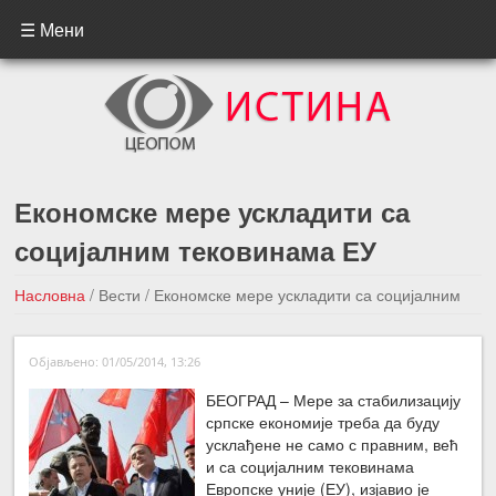
☰ Мени
Економске мере ускладити са
социјалним тековинама ЕУ
Насловна
/
Вести
/
Економске мере ускладити са социјалним
тековинама ЕУ
Објављено: 01/05/2014, 13:26
←Претходна вест
Следећа вест →
БЕОГРАД – Мере за стабилизацију
српске економије треба да буду
усклађене не само с правним, већ
и са социјалним тековинама
Европске уније (ЕУ), изјавио је